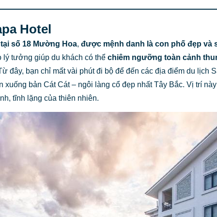
apa Hotel
" tại số 18 Mường Hoa
,
được mệnh danh là con phố đẹp và sầ
ao lý tưởng giúp du khách có thể
chiêm ngưỡng toàn cảnh th
 Từ đây, bạn chỉ mất vài phút đi bộ để đến các địa điểm du lịch
ển xuống bản Cát Cát – ngôi làng cổ đẹp nhất Tây Bắc. Vị trí n
h, tĩnh lặng của thiên nhiên.