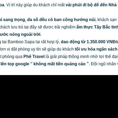
oa
. Vị trí này giúp du khách chỉ mất
vài phút đi bộ để đến Nh
hỉ sang trọng, đa số đều có ban công hướng núi
, khách sạn
khách lưu trú tại đây sẽ được trải nghiệm
ẩm thực Tây Bắc tin
nước nóng ngoài trời
.
 tại Bamboo Sapa lại rất hợp lý,
dao động từ 1.350.000 VNĐ/
đơn vị đặt phòng uy tín sẽ giúp du khách
tối ưu hóa ngân sác
ặt phòng qua
Phê Travel
là giải pháp thông minh nhờ lợi thế đại
lên top google “ không mất tiền quảng cáo ”
. Đội ngũ nhân