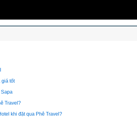
l
giá tốt
i Sapa
ê Travel?
tel khi đặt qua Phê Travel?