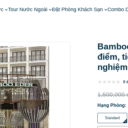
ớc
Tour Nước Ngoài
Đặt Phòng Khách Sạn
Combo D
ền Bắc
Khách Sạn Sapa
Bamboo Sapa Hotel: Vị trí, đặc điểm
Bamboo 
điểm, t
nghiệm
0 
1,500,000 
Hạng Phòng:
Standard