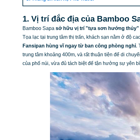
1. Vị trí đắc địa của Bamboo S
Bamboo Sapa
sở hữu vị trí "tựa sơn hướng thủy
Tọa lạc tại trung tâm thị trấn, khách sạn nằm ở độ c
Fansipan hùng vĩ ngay từ ban công phòng nghỉ
.
trung tâm khoảng 400m, và rất thuận tiện để di chuy
của phố núi, vừa đủ tách biệt để tận hưởng sự yên bìn