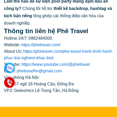
Làm thế nào để sự kiện pool party mang đậm dấu ấn
công ty?
Chúng tôi hỗ trợ
thiết kế backdrop, hashtag và
kịch bản riêng
lồng ghép các thông điệp văn hóa của
doanh nghiệp.
Thông tin liên hệ Phê Travel
Hotline 24/7: 0982484000
Website:
https://phetravel.com/
About Us:
https://phetravel.com/phe-travel-hanh-trinh-hanh-
phuc-trai-nghiem-khac-biet
Youtube:
https://www.youtube.com/@phetravel
Email:
phetravelhn@gmail.com
Văn phòng Hà Nội:
VP1: 57 ngõ 16 Hoàng Cầu, Đống Đa
VP2: Geleximco Lê Trọng Tấn, Hà Đông