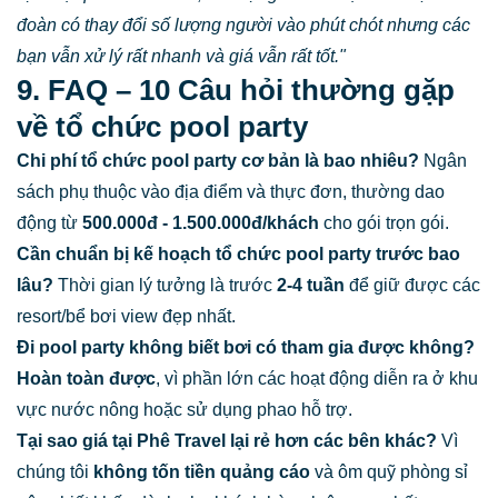
đoàn có thay đổi số lượng người vào phút chót nhưng các
bạn vẫn xử lý rất nhanh và giá vẫn rất tốt."
9. FAQ – 10 Câu hỏi thường gặp
về tổ chức pool party
Chi phí tổ chức pool party cơ bản là bao nhiêu?
Ngân
sách phụ thuộc vào địa điểm và thực đơn, thường dao
động từ
500.000đ - 1.500.000đ/khách
cho gói trọn gói.
Cần chuẩn bị kế hoạch tổ chức pool party trước bao
lâu?
Thời gian lý tưởng là trước
2-4 tuần
để giữ được các
resort/bể bơi view đẹp nhất.
Đi pool party không biết bơi có tham gia được không?
Hoàn toàn được
, vì phần lớn các hoạt động diễn ra ở khu
vực nước nông hoặc sử dụng phao hỗ trợ.
Tại sao giá tại Phê Travel lại rẻ hơn các bên khác?
Vì
chúng tôi
không tốn tiền quảng cáo
và ôm quỹ phòng sỉ