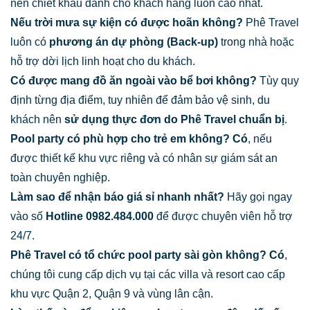
nên chiết khấu dành cho khách hàng luôn cao nhất.
Nếu trời mưa sự kiện có được hoãn không?
Phê Travel
luôn có
phương án dự phòng (Back-up)
trong nhà hoặc
hỗ trợ dời lịch linh hoạt cho du khách.
Có được mang đồ ăn ngoài vào bể bơi không?
Tùy quy
định từng địa điểm, tuy nhiên để đảm bảo vệ sinh, du
khách nên
sử dụng thực đơn do Phê Travel chuẩn bị
.
Pool party có phù hợp cho trẻ em không?
Có
, nếu
được thiết kế khu vực riêng và có nhân sự giám sát an
toàn chuyên nghiệp.
Làm sao để nhận báo giá sỉ nhanh nhất?
Hãy gọi ngay
vào số
Hotline 0982.484.000
để được chuyên viên hỗ trợ
24/7.
Phê Travel có tổ chức pool party sài gòn không?
Có
,
chúng tôi cung cấp dịch vụ tại các villa và resort cao cấp
khu vực Quận 2, Quận 9 và vùng lân cận.