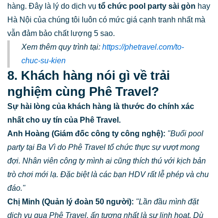
hàng. Đây là lý do dịch vụ
tổ chức pool party sài gòn
hay
Hà Nội của chúng tôi luôn có mức giá cạnh tranh nhất mà
vẫn đảm bảo chất lượng 5 sao.
Xem thêm quy trình tại:
https://phetravel.com/to-
chuc-su-kien
8. Khách hàng nói gì về trải
nghiệm cùng Phê Travel?
Sự hài lòng của khách hàng là thước đo chính xác
nhất cho uy tín của Phê Travel.
Anh Hoàng (Giám đốc công ty công nghệ):
"Buổi pool
party tại Ba Vì do Phê Travel tổ chức thực sự vượt mong
đợi. Nhân viên công ty mình ai cũng thích thú với kịch bản
trò chơi mới lạ. Đặc biệt là các bạn HDV rất lễ phép và chu
đáo."
Chị Minh (Quản lý đoàn 50 người):
"Lần đầu mình đặt
dịch vụ qua Phê Travel, ấn tượng nhất là sự linh hoạt. Dù