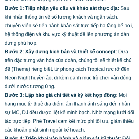
Bước 1: Tiếp nhận yêu cầu và khảo sát thực địa:
Sau
khi nhận thông tin về số lượng khách và ngân sách,
chuyên viên sẽ tiến hành khảo sát trực tiếp hạ tầng bể bơi,
hệ thống điện và khu vực kỹ thuật để lên phương án dàn
dựng phù hợp.
Bước 2: Xây dựng kịch bản và thiết kế concept:
Dựa
trên đặc trưng văn hóa của đoàn, chúng tôi sẽ thiết kế chủ
đề (Theme) riêng biệt, từ phong cách Tropical rực rỡ đến
Neon Night huyền ảo, đi kèm danh mục trò chơi vận động
dưới nước tương ứng.
Bước 3: Lập báo giá chi tiết và ký kết hợp đồng:
Mọi
hạng mục từ thuê địa điểm, âm thanh ánh sáng đến nhân
sự MC, DJ đều được liệt kê minh bạch. Nhờ mạng lưới đối
tác trực tiếp, Phê Travel cam kết mức phí tối ưu, giảm thiểu
các khoản phát sinh ngoài kế hoạch.
Bước 4: Triển khai vận hành và giám sát kỹ thuật:
Đội