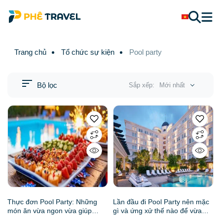
Trang chủ
Tổ chức sự kiện
Pool party
Bộ lọc
Sắp xếp:
Mới nhất
Thực đơn Pool Party: Những
Lần đầu đi Pool Party nên mặc
món ăn vừa ngon vừa giúp
gì và ứng xử thế nào để vừa
khách mời giữ được hình ảnh
quyến rũ vừa không bị "kém