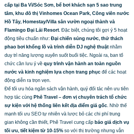
cấp tại Ba Vì/Sóc Sơn, bể bơi khách sạn 5 sao trung
tâm, khu đô thị Vinhomes Ocean Park, Công viên nước
Hồ Tây, Homestay/Villa sân vườn ngoại thành và
Flamingo Đại Lải Resort
. Đặc biệt, chúng tôi gợi ý 5 hoạt
động tiêu chuẩn như:
Đại chiến súng nước, thử thách
phao bơi khổng lồ và trình diễn DJ nghệ thuật
nhằm
duy trì năng lượng xuyên suốt buổi tiệc. Ngoài ra, ban tổ
chức cần lưu ý về
quy trình vận hành an toàn nguồn
nước và kinh nghiệm lựa chọn trang phục
để các hoạt
động diễn ra trọn vẹn.
Để tối ưu hóa ngân sách vận hành, quý đối tác nên ưu tiên
hợp tác cùng
Phê Travel – đơn vị chuyên trách tổ chức
sự kiện với hệ thống liên kết địa điểm giá gốc
. Nhờ thế
mạnh tối ưu SEO tự nhiên và lược bỏ các chi phí trung
gian không cần thiết, Phê Travel cung cấp
báo giá dịch vụ
tối ưu, tiết kiệm từ 10-15%
so với thị trường nhưng vẫn