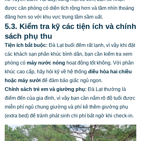
được căn phòng có diện tích rộng hơn và tầm nhìn thoáng
đãng hơn so với khu vực trung tâm sầm uất.
5.3. Kiểm tra kỹ các tiện ích và chính
sách phụ thu
Tiện ích bắt buộc:
Đà Lạt buổi đêm rất lạnh, vì vậy khi đặt
các khách sạn phân khúc bình dân, bạn cần kiểm tra xem
phòng có
máy nước nóng
hoạt động tốt không. Với phân
khúc cao cấp, hãy hỏi kỹ về hệ thống
điều hòa hai chiều
hoặc máy sưởi
để đảm bảo giấc ngủ ngon.
Chính sách trẻ em và giường phụ:
Đà Lạt thường là
điểm đến của gia đình, vì vậy bạn cần nắm rõ độ tuổi được
miễn phí ngủ chung giường và phí kê thêm giường phụ
(extra bed) để tránh phát sinh chi phí bất ngờ khi check-in.