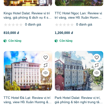
Kings Hotel Dalat: Review vị trí
TTC Hotel Ngọc Lan: Review vị
vàng, giá phòng & dịch vụ 4 sao
trí vàng, view Hồ Xuân Hương &
đẳng cấp | Phê Travel
giá phòng 4 sao | Phê Travel
0 đánh giá
0 đánh giá
810,000 đ
1,200,000 đ
Còn hàng
Còn hàng
TTC Hotel Đà Lạt: Review vị trí
Park Hotel Dalat: Review vị trí,
vàng, view Hồ Xuân Hương &
giá phòng & tiện nghi trung tâm
giá phòng | Phê Travel
Đà Lạt | Phê Travel