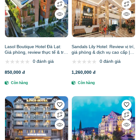
Lasol Boutique Hotel Đà Lạt:
Sandals Lily Hotel: Review vị trí,
Giá phòng, review thực tế & trải
giá phòng & dịch vụ cao cấp |
nghiệm lưu trú chuẩn boutique
Phê Travel
0 đánh giá
0 đánh giá
giữa trung tâm thành phố
850,000 đ
1,260,000 đ
Còn hàng
Còn hàng