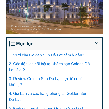
Mục lục
1. Vị trí của Golden Sun Đà Lạt nằm ở đâu?
2. Các tiện ích nổi bật tại khách sạn Golden Đà
Lạt là gì?
3. Review Golden Sun Đà Lạt thực tế có tốt
không?
4. Giá bán và các hạng phòng tại Golden Sun
Đà Lạt
5. Kinh nghiệm đặt phòng Golden Sun Đà Lạt