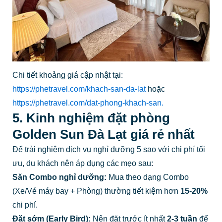
Chi tiết khoảng giá cập nhật tại:
https://phetravel.com/khach-san-da-lat
hoặc
https://phetravel.com/dat-phong-khach-san.
5. Kinh nghiệm đặt phòng
Golden Sun Đà Lạt giá rẻ nhất
Để trải nghiệm dịch vụ nghỉ dưỡng 5 sao với chi phí tối
ưu, du khách nên áp dụng các mẹo sau:
Săn Combo nghỉ dưỡng:
Mua theo dạng Combo
(Xe/Vé máy bay + Phòng) thường tiết kiệm hơn
15-20%
chi phí.
Đặt sớm (Early Bird):
Nên đặt trước ít nhất
2-3 tuần
để