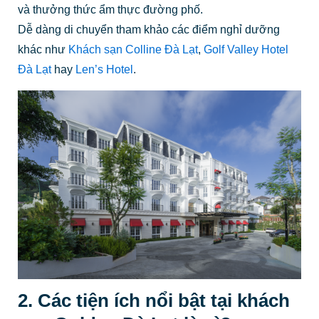
và thưởng thức ẩm thực đường phố.
Dễ dàng di chuyển tham khảo các điểm nghỉ dưỡng
khác như
Khách sạn Colline Đà Lạt
,
Golf Valley Hotel
Đà Lạt
hay
Len’s Hotel
.
2. Các tiện ích nổi bật tại khách