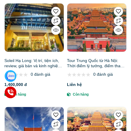
Soleil Hạ Long: Vị trí, tiện ích,
Tour Trung Quốc từ Hà Nội:
review, giá bán và kinh nghiệm
Thời điểm lý tưởng, điểm tham
đặt phòng
quan, kinh nghiệm & gợi ý đặt
0 đánh giá
0 đánh giá
tour
1,400,000 đ
Liên hệ
Còn hàng
Còn hàng