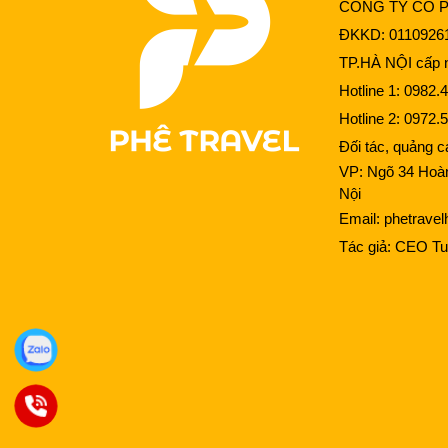
CÔNG TY CỔ 
ĐKKD: 0110926
TP.HÀ NỘI cấp n
Hotline 1:
0982.4
Hotline 2:
0972.5
Đối tác, quảng 
VP: Ngõ 34 Hoà
Nội
Email:
phetrave
Tác giả:
CEO Tu