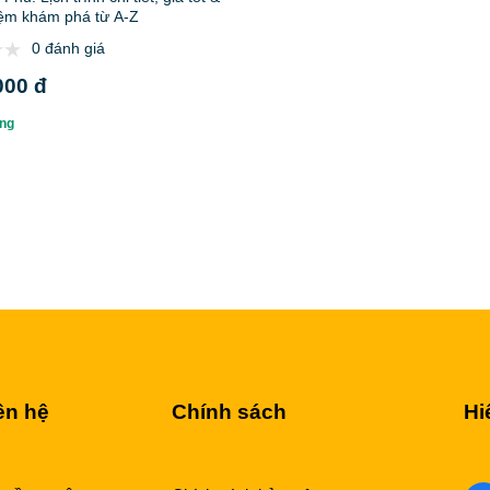
iệm khám phá từ A-Z
0 đánh giá
000 đ
ng
ên hệ
Chính sách
Hi