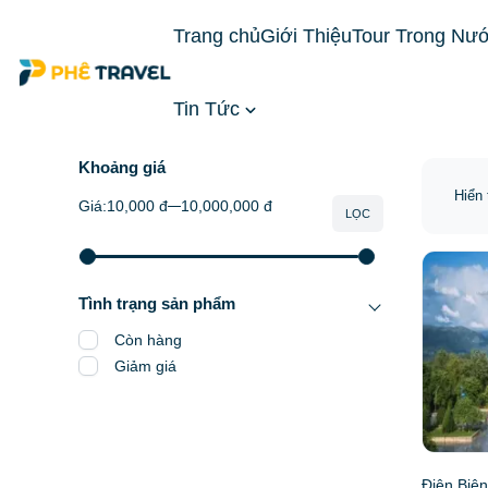
Trang chủ
Giới Thiệu
Tour Trong Nư
Tin Tức
Trang chủ
Tour Trong Nước
Tour Miền Bắc
Khoảng giá
Hiển 
Giá:
10,000 đ
10,000,000 đ
LỌC
Tình trạng sản phẩm
Còn hàng
Giảm giá
Điện Biên 