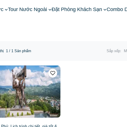
ớc
Tour Nước Ngoài
Đặt Phòng Khách Sạn
Combo D
Tour Điện Biên
thị
1
/ 1 Sản phẩm
Sắp xếp:
M
Phủ: Lịch trình chi tiết, giá tốt &