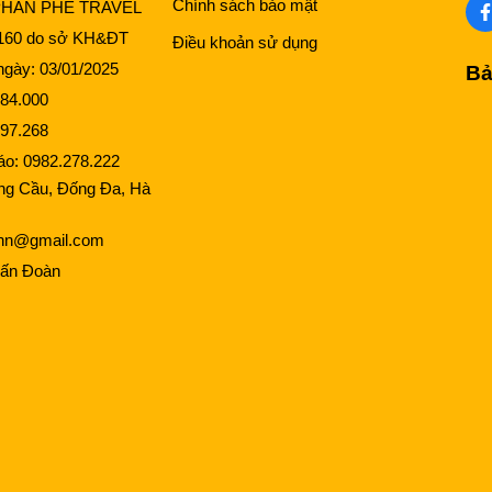
Chính sách bảo mật
PHẦN PHÊ TRAVEL
160 do sở KH&ĐT
Điều khoản sử dụng
gày: 03/01/2025
Bả
84.000
97.268
cáo:
0982.278.222
ng Cầu, Đống Đa, Hà
lhn@gmail.com
ấn Đoàn