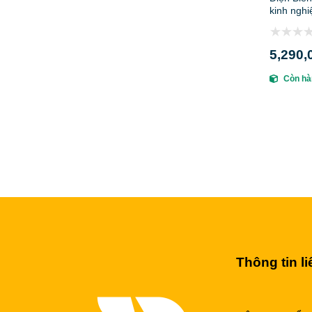
kinh ngh
5,290,
Còn hà
Thông tin li