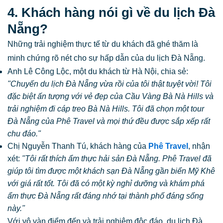
4. Khách hàng nói gì về du lịch Đà
Nẵng?
Những trải nghiệm thực tế từ du khách đã ghé thăm là
minh chứng rõ nét cho sự hấp dẫn của du lịch Đà Nẵng.
Anh Lê Công Lộc, một du khách từ Hà Nội, chia sẻ:
"Chuyến du lịch Đà Nẵng vừa rồi của tôi thật tuyệt vời! Tôi
đặc biệt ấn tượng với vẻ đẹp của Cầu Vàng Bà Nà Hills và
trải nghiệm đi cáp treo Bà Nà Hills. Tôi đã chọn một tour
Đà Nẵng của Phê Travel và mọi thứ đều được sắp xếp rất
chu đáo."
Chị Nguyễn Thanh Tú, khách hàng của
Phê Travel
, nhận
xét:
"Tôi rất thích ẩm thực hải sản Đà Nẵng. Phê Travel đã
giúp tôi tìm được một khách sạn Đà Nẵng gần biển Mỹ Khê
với giá rất tốt. Tôi đã có một kỳ nghỉ dưỡng và khám phá
ẩm thực Đà Nẵng rất đáng nhớ tại thành phố đáng sống
này."
Với vô vàn điểm đến và trải nghiệm độc đáo, du lịch Đà