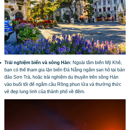
Trải nghiệm biển và sông Hàn:
Ngoài tắm biển Mỹ Khê,
bạn có thể tham gia lặn biển Đà Nẵng ngắm san hô tại bán
đảo Sơn Trà, hoặc trải nghiệm du thuyền trên sông Hàn
vào buổi tối để ngắm cầu Rồng phun lửa và thưởng thức
vẻ đẹp lung linh của thành phố về đêm.