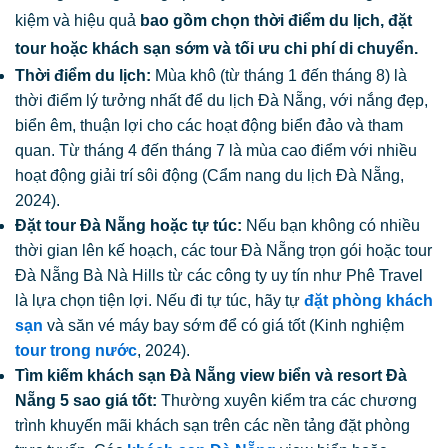
kiệm và hiệu quả
bao gồm chọn thời điểm du lịch, đặt
tour hoặc khách sạn sớm và tối ưu chi phí di chuyển.
Thời điểm du lịch:
Mùa khô (từ tháng 1 đến tháng 8) là
thời điểm lý tưởng nhất để du lịch Đà Nẵng, với nắng đẹp,
biển êm, thuận lợi cho các hoạt động biển đảo và tham
quan. Từ tháng 4 đến tháng 7 là mùa cao điểm với nhiều
hoạt động giải trí sôi động (Cẩm nang du lịch Đà Nẵng,
2024).
Đặt tour Đà Nẵng hoặc tự túc:
Nếu bạn không có nhiều
thời gian lên kế hoạch, các tour Đà Nẵng trọn gói hoặc tour
Đà Nẵng Bà Nà Hills từ các công ty uy tín như Phê Travel
là lựa chọn tiện lợi. Nếu đi tự túc, hãy tự
đặt phòng khách
sạn
và săn vé máy bay sớm để có giá tốt (Kinh nghiệm
tour trong nước
, 2024).
Tìm kiếm khách sạn Đà Nẵng view biển và resort Đà
Nẵng 5 sao giá tốt:
Thường xuyên kiểm tra các chương
trình khuyến mãi khách sạn trên các nền tảng đặt phòng