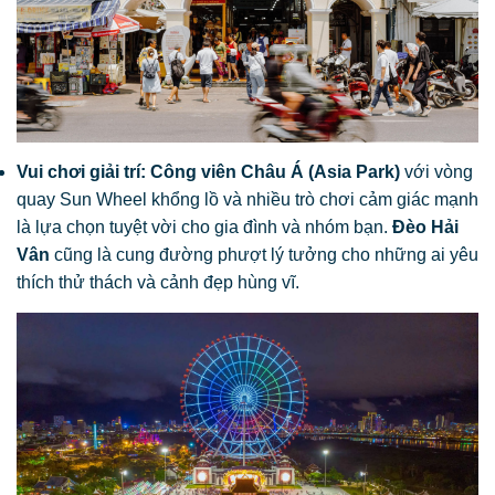
Vui chơi giải trí:
Công viên Châu Á (Asia Park)
với vòng
quay Sun Wheel khổng lồ và nhiều trò chơi cảm giác mạnh
là lựa chọn tuyệt vời cho gia đình và nhóm bạn.
Đèo Hải
Vân
cũng là cung đường phượt lý tưởng cho những ai yêu
thích thử thách và cảnh đẹp hùng vĩ.