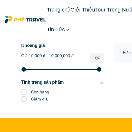
Trang chủ
Giới Thiệu
Tour Trong Nư
Tin Tức
Trang chủ
Combo Du Lịch
Combo Vinpearl
Khoảng giá
Hiển 
Giá:
10,000 đ
10,000,000 đ
LỌC
Tình trạng sản phẩm
Còn hàng
Giảm giá