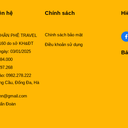
ên hệ
Chính sách
Hi
Chính sách bảo mật
PHẦN PHÊ TRAVEL
160 do sở KH&ĐT
Điều khoản sử dụng
gày: 03/01/2025
Bả
84.000
97.268
cáo:
0982.278.222
ng Cầu, Đống Đa, Hà
lhn@gmail.com
ấn Đoàn