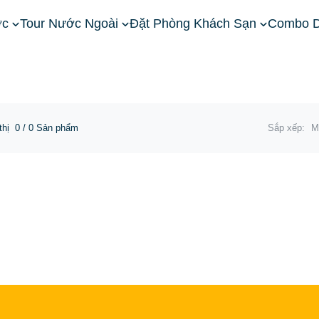
ớc
Tour Nước Ngoài
Đặt Phòng Khách Sạn
Combo D
Combo Vinpearl Hạ Long
thị
0
/ 0 Sản phẩm
Sắp xếp:
M