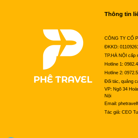
Thông tin li
CÔNG TY CỔ 
ĐKKD: 0110926
TP.HÀ NỘI cấp n
Hotline 1:
0982.4
Hotline 2:
0972.5
Đối tác, quảng 
VP: Ngõ 34 Hoà
Nội
Email:
phetrave
Tác giả:
CEO Tu