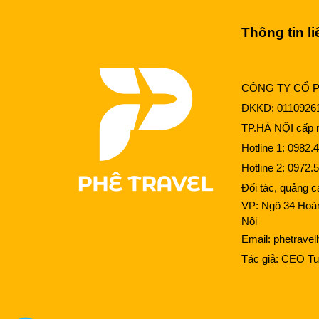
Thông tin li
CÔNG TY CỔ 
ĐKKD: 0110926
TP.HÀ NỘI cấp n
Hotline 1:
0982.4
Hotline 2:
0972.5
Đối tác, quảng 
VP: Ngõ 34 Hoà
Nội
Email:
phetrave
Tác giả:
CEO Tu