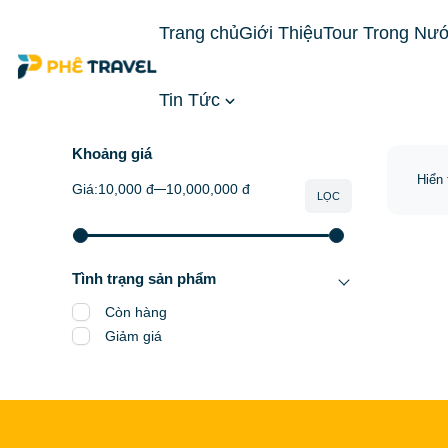
Trang chủ
Giới Thiệu
Tour Trong Nư
Tin Tức
Trang chủ
Đặt Phòng Khách Sạn
Khách Sạn M
Khoảng giá
Hiển 
Giá:
10,000 đ
10,000,000 đ
LỌC
Tình trạng sản phẩm
Còn hàng
Giảm giá