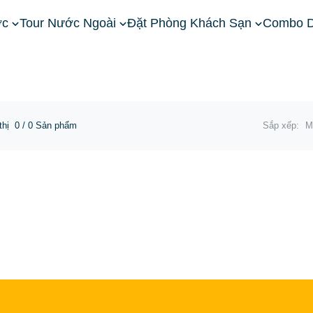
ớc
Tour Nước Ngoài
Đặt Phòng Khách Sạn
Combo D
iền Nam
Khách Sạn Châu Đốc
thị
0
/ 0 Sản phẩm
Sắp xếp:
M