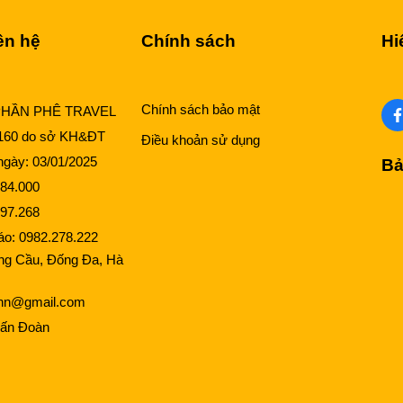
ên hệ
Chính sách
Hi
Chính sách bảo mật
PHẦN PHÊ TRAVEL
160 do sở KH&ĐT
Điều khoản sử dụng
gày: 03/01/2025
Bả
84.000
97.268
cáo:
0982.278.222
ng Cầu, Đống Đa, Hà
lhn@gmail.com
ấn Đoàn