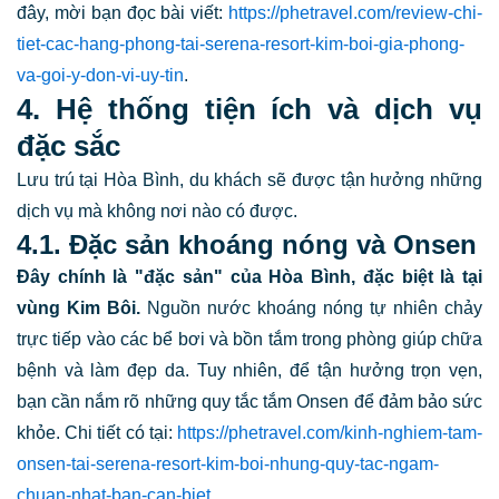
đây, mời bạn đọc bài viết:
https://phetravel.com/review-chi-
tiet-cac-hang-phong-tai-serena-resort-kim-boi-gia-phong-
va-goi-y-don-vi-uy-tin
.
4. Hệ thống tiện ích và dịch vụ
đặc sắc
Lưu trú tại Hòa Bình, du khách sẽ được tận hưởng những
dịch vụ mà không nơi nào có được.
4.1. Đặc sản khoáng nóng và Onsen
Đây chính là "đặc sản" của Hòa Bình, đặc biệt là tại
vùng Kim Bôi.
Nguồn nước khoáng nóng tự nhiên chảy
trực tiếp vào các bể bơi và bồn tắm trong phòng giúp chữa
bệnh và làm đẹp da. Tuy nhiên, để tận hưởng trọn vẹn,
bạn cần nắm rõ những quy tắc tắm Onsen để đảm bảo sức
khỏe. Chi tiết có tại:
https://phetravel.com/kinh-nghiem-tam-
onsen-tai-serena-resort-kim-boi-nhung-quy-tac-ngam-
chuan-nhat-ban-can-biet
.