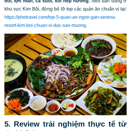
đồi, lợn mán, cá suối, xôi nếp nương.
Nếu bạn đang ở
khu vực Kim Bôi, đừng bỏ lỡ top các quán ăn chuẩn vị tại:
https://phetravel.com/top-5-quan-an-ngon-gan-serena-
resort-kim-boi-chuan-vi-dac-san-muong
.
5. Review trải nghiệm thực tế từ