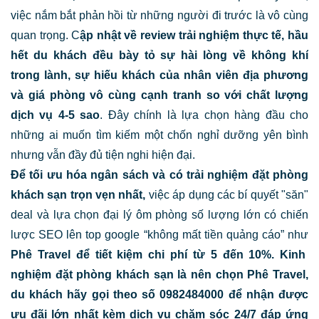
việc nắm bắt phản hồi từ những người đi trước là vô cùng
quan trọng. C
ập nhật về review trải nghiệm thực tế,
hầu
hết du khách đều bày tỏ sự hài lòng về không khí
trong lành, sự hiếu khách của nhân viên địa phương
và giá phòng vô cùng cạnh tranh so với chất lượng
dịch vụ 4-5 sao
. Đây chính là lựa chọn hàng đầu cho
những ai muốn tìm kiếm một chốn nghỉ dưỡng yên bình
nhưng vẫn đầy đủ tiện nghi hiện đại.
Để tối ưu hóa ngân sách và có trải nghiệm đặt phòng
khách sạn trọn vẹn nhất,
việc áp dụng các bí quyết "săn"
deal và lựa chọn đại lý ôm phòng số lượng lớn có chiến
lược SEO lên top google “không mất tiền quảng cáo” như
Phê Travel để tiết kiệm chi phí từ 5 đến 10%. Kinh
nghiệm đặt phòng khách sạn là nên chọn Phê Travel,
du khách hãy gọi theo số 0982484000 để nhận được
ưu đãi lớn nhất kèm dịch vụ chăm sóc 24/7 đáp ứng