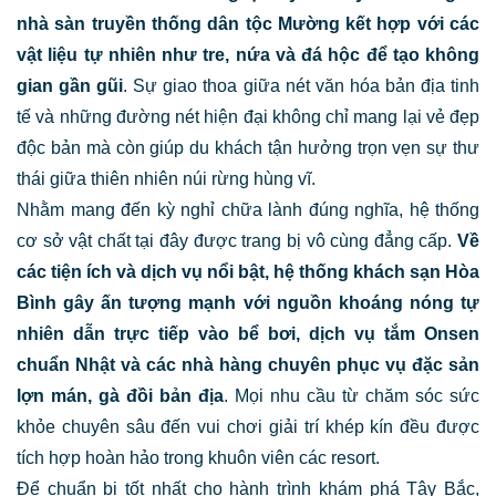
nhà sàn truyền thống dân tộc Mường kết hợp với các
vật liệu tự nhiên như tre, nứa và đá hộc để tạo không
gian gần gũi
. Sự giao thoa giữa nét văn hóa bản địa tinh
tế và những đường nét hiện đại không chỉ mang lại vẻ đẹp
độc bản mà còn giúp du khách tận hưởng trọn vẹn sự thư
thái giữa thiên nhiên núi rừng hùng vĩ.
Nhằm mang đến kỳ nghỉ chữa lành đúng nghĩa, hệ thống
cơ sở vật chất tại đây được trang bị vô cùng đẳng cấp.
Về
các tiện ích và dịch vụ nổi bật,
hệ thống khách sạn Hòa
Bình gây ấn tượng mạnh với nguồn khoáng nóng tự
nhiên dẫn trực tiếp vào bể bơi, dịch vụ tắm Onsen
chuẩn Nhật và các nhà hàng chuyên phục vụ đặc sản
lợn mán, gà đồi bản địa
. Mọi nhu cầu từ chăm sóc sức
khỏe chuyên sâu đến vui chơi giải trí khép kín đều được
tích hợp hoàn hảo trong khuôn viên các resort.
Để chuẩn bị tốt nhất cho hành trình khám phá Tây Bắc,