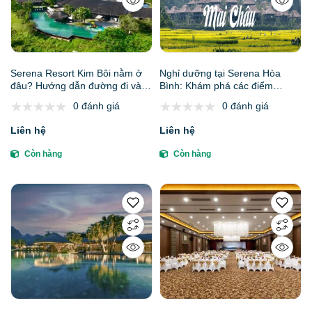
Serena Resort Kim Bôi nằm ở
Nghỉ dưỡng tại Serena Hòa
đâu? Hướng dẫn đường đi và
Bình: Khám phá các điểm
phương tiện di chuyển từ Hà
check-in hoang sơ lân cận (Bản
0 đánh giá
0 đánh giá
Nội
Lác Mai Châu, Hang động Hòa
Bình)
Liên hệ
Liên hệ
Còn hàng
Còn hàng