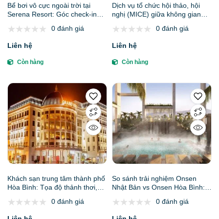
Bể bơi vô cực ngoài trời tại
Dịch vụ tổ chức hội thảo, hội
Serena Resort: Góc check-in
nghị (MICE) giữa không gian
ngắm cảnh núi rừng cực đỉnh
thiên nhiên tại Serena Kim Bôi
0 đánh giá
0 đánh giá
Liên hệ
Liên hệ
Còn hàng
Còn hàng
Khách sạn trung tâm thành phố
So sánh trải nghiệm Onsen
Hòa Bình: Tọa độ thảnh thơi,
Nhật Bản vs Onsen Hòa Bình:
tiện nghi rạng rỡ nhất 2026
Những điểm tương đồng lộng
0 đánh giá
0 đánh giá
lẫy
Liên hệ
Liên hệ