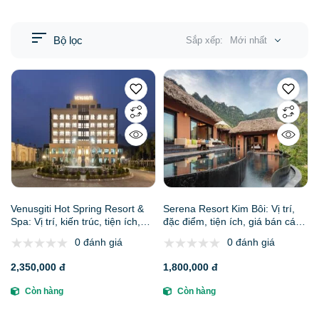
Bộ lọc
Sắp xếp:
Mới nhất
Venusgiti Hot Spring Resort &
Serena Resort Kim Bôi: Vị trí,
Spa: Vị trí, kiến trúc, tiện ích,
đặc điểm, tiện ích, giá bán các
giá bán các hạng phòng & đơn
hạng phòng & kinh nghiệm đặt
0 đánh giá
0 đánh giá
vị uy tín
phòng
2,350,000 đ
1,800,000 đ
Còn hàng
Còn hàng