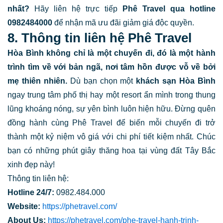
nhất?
Hãy liên hệ trực tiếp
Phê Travel qua hotline
0982484000
để nhận mã ưu đãi giảm giá độc quyền.
8. Thông tin liên hệ Phê Travel
Hòa Bình không chỉ là một chuyến đi, đó là một hành
trình tìm về với bản ngã, nơi tâm hồn được vỗ về bởi
mẹ thiên nhiên.
Dù bạn chọn một
khách sạn Hòa Bình
ngay trung tâm phố thị hay một resort ẩn mình trong thung
lũng khoáng nóng, sự yên bình luôn hiện hữu. Đừng quên
đồng hành cùng Phê Travel để biến mỗi chuyến đi trở
thành một kỷ niệm vô giá với chi phí tiết kiệm nhất. Chúc
bạn có những phút giây thăng hoa tại vùng đất Tây Bắc
xinh đẹp này!
Thông tin liên hệ:
Hotline 24/7:
0982.484.000
Website:
https://phetravel.com/
About Us:
https://phetravel.com/phe-travel-hanh-trinh-