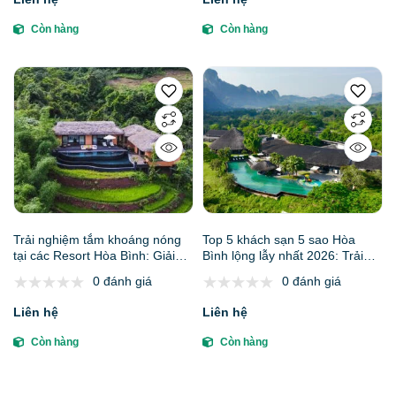
Còn hàng
Còn hàng
Trải nghiệm tắm khoáng nóng
Top 5 khách sạn 5 sao Hòa
tại các Resort Hòa Bình: Giải
Bình lộng lẫy nhất 2026: Trải
pháp Wellness Healing đâu là
nghiệm lữ hành thượng lưu
0 đánh giá
0 đánh giá
nơi đáng để trải nghiệm nhất
Liên hệ
Liên hệ
Còn hàng
Còn hàng