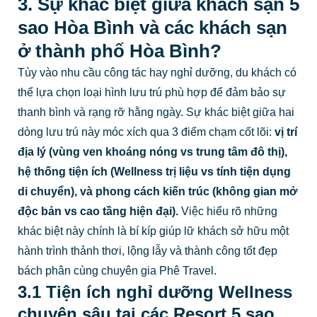
3. Sự khác biệt giữa khách sạn 5
sao Hòa Bình và các khách sạn
ở thành phố Hòa Bình?
Tùy vào nhu cầu công tác hay nghỉ dưỡng, du khách có
thể lựa chọn loại hình lưu trú phù hợp để đảm bảo sự
thanh bình và rạng rỡ hằng ngày. Sự khác biệt giữa hai
dòng lưu trú này móc xích qua 3 điểm chạm cốt lõi:
vị trí
địa lý
(vùng ven khoáng nóng vs trung tâm đô thị),
hệ thống tiện ích
(Wellness trị liệu vs tính tiện dụng
di chuyển), và
phong cách kiến trúc
(không gian mở
độc bản vs cao tầng hiện đại).
Việc hiểu rõ những
khác biệt này chính là bí kíp giúp lữ khách sở hữu một
hành trình thảnh thơi, lộng lẫy và thành công tốt đẹp
bách phân cùng chuyên gia Phê Travel.
3.1 Tiện ích nghỉ dưỡng Wellness
chuyên sâu tại các Resort 5 sao