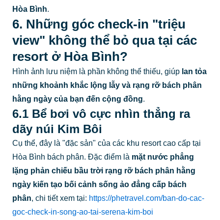
Hòa Bình
.
6. Những góc check-in "triệu
view" không thể bỏ qua tại các
resort ở Hòa Bình?
Hình ảnh lưu niệm là phần không thể thiếu, giúp
lan tỏa
những khoảnh khắc lộng lẫy và rạng rỡ bách phân
hằng ngày của bạn đến cộng đồng
.
6.1 Bể bơi vô cực nhìn thẳng ra
dãy núi Kim Bôi
Cụ thể, đây là "đặc sản" của các khu resort cao cấp tại
Hòa Bình bách phân. Đặc điểm là
mặt nước phẳng
lặng phản chiếu bầu trời rạng rỡ bách phân hằng
ngày kiến tạo bối cảnh sống ảo đẳng cấp bách
phân
, chi tiết xem tại:
https://phetravel.com/ban-do-cac-
goc-check-in-song-ao-tai-serena-kim-boi