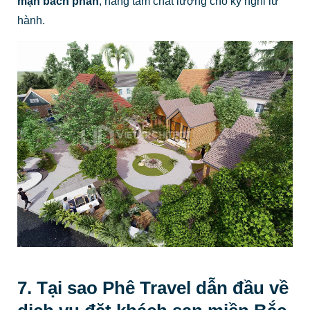
mạn bách phân
, nâng tầm chất lượng cho kỳ nghỉ lữ
hành.
7. Tại sao Phê Travel dẫn đầu về