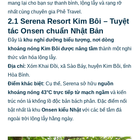
mang lại cho bạn sự thanh bình, lộng lẫy và rạng rỡ
nhất cùng chuyên gia Phê Travel.
2.1 Serena Resort Kim Bôi – Tuyệt
tác Onsen chuẩn Nhật Bản
Đây là
khu nghỉ dưỡng biểu tượng, nơi dòng
khoáng nóng Kim Bôi được nâng tầm
thành một nghi
thức văn hóa lộng lẫy.
Địa chỉ:
Xóm Khai Đồi, xã Sào Báy, huyện Kim Bôi, tỉnh
Hòa Bình.
Điểm khác biệt:
Cụ thể, Serena sở hữu
nguồn
khoáng nóng 43°C trực tiếp từ mạch ngầm
và kiến
trúc nón lá khổng lồ độc bản bách phân. Đặc điểm nổi
bật nhất là khu
Onsen kiểu Nhật
với các bể tắm đá
ngoài trời lộng lẫy hằng ngày.