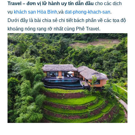
Travel – đơn vị lữ hành uy tín dẫn đầu
cho các dịch
vụ
khách sạn Hòa Bình
,và
dat-phong-khach-san
.
Dưới đây là bài chia sẻ chi tiết bách phân về các tọa độ
khoáng nóng rạng rỡ nhất cùng Phê Travel.