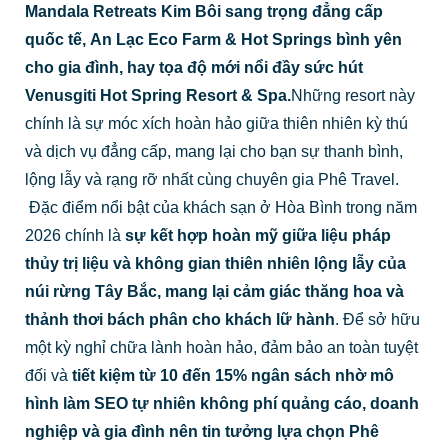
Mandala Retreats Kim Bôi
sang trọng đẳng cấp
quốc tế,
An Lạc Eco Farm & Hot Springs
bình yên
cho gia đình, hay tọa độ mới nổi đầy sức hút
Venusgiti Hot Spring Resort & Spa
.
Những resort này
chính là sự móc xích hoàn hảo giữa thiên nhiên kỳ thú
và dịch vụ đẳng cấp, mang lại cho bạn sự thanh bình,
lộng lẫy và rạng rỡ nhất cùng chuyên gia Phê Travel.
Đặc điểm nổi bật của khách sạn ở Hòa Bình trong năm
2026 chính là
sự kết hợp hoàn mỹ giữa liệu pháp
thủy trị liệu và không gian thiên nhiên lộng lẫy của
núi rừng Tây Bắc, mang lại cảm giác thăng hoa và
thảnh thơi bách phân cho khách lữ hành
. Để sở hữu
một kỳ nghỉ chữa lành hoàn hảo, đảm bảo an toàn tuyệt
đối và
tiết kiệm từ 10 đến 15% ngân sách nhờ mô
hình làm SEO tự nhiên không phí quảng cáo, doanh
nghiệp và gia đình nên tin tưởng lựa chọn Phê