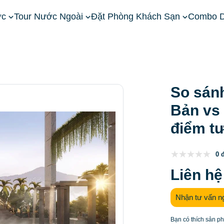
ớc
Tour Nước Ngoài
Đặt Phòng Khách Sạn
Combo D
ền Bắc
Khách sạn Hòa Bình
So sánh trải nghiệm Onsen Nh
So sán
Bản vs
điểm t
0 
Liên hệ
Nhận tư vấn n
Bạn có thích sản p