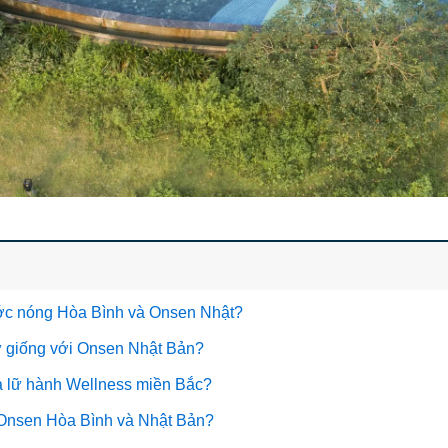
ước nóng Hòa Bình và Onsen Nhật?
ự giống với Onsen Nhật Bản?
ủa lữ hành Wellness miền Bắc?
 Onsen Hòa Bình và Nhật Bản?