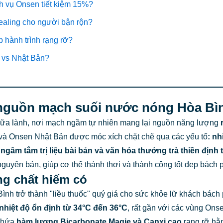
ch vụ Onsen tiết kiệm 15%?
Healing cho người bận rộn?
 hành trình rạng rỡ?
h vs Nhật Bản?
ề nguồn mạch suối nước nóng Hòa Bì
chữa lành, nơi mạch ngầm tự nhiên mang lại nguồn năng lượng
và Onsen Nhật Bản được móc xích chặt chẽ qua các yếu tố
:
nh
 ngâm tắm trị liệu
bài bản và
văn hóa thưởng trà thiền định
t
 nguyên bản, giúp cơ thể thảnh thơi và thành công tốt đẹp bách
ng chất hiếm có
nh trở thành "liều thuốc" quý giá cho sức khỏe lữ khách bách
nhiệt độ ổn định từ 34°C đến 36°C
, rất gần với các vùng Onse
chứa
hàm lượng Bicarbonate Magie và Canxi cao
rạng rỡ hằ