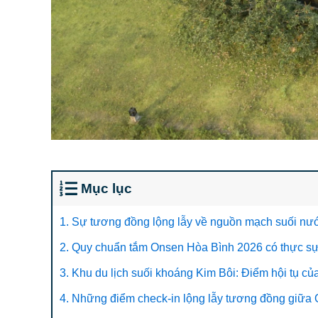
Mục lục
1. Sự tương đồng lộng lẫy về nguồn mạch suối n
2. Quy chuẩn tắm Onsen Hòa Bình 2026 có thực s
3. Khu du lịch suối khoáng Kim Bôi: Điểm hội tụ c
4. Những điểm check-in lộng lẫy tương đồng giữa