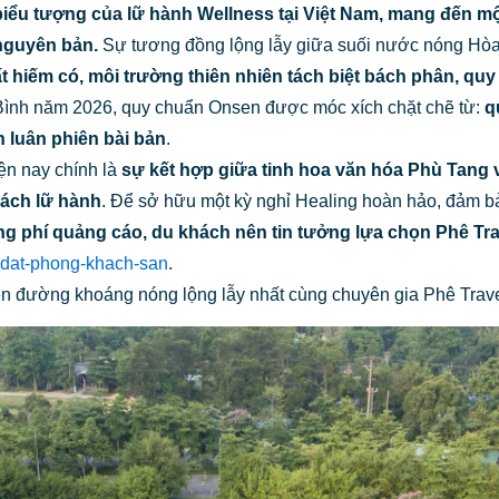
iểu tượng của lữ hành Wellness tại Việt Nam, mang đến một
guyên bản.
Sự tương đồng lộng lẫy giữa suối nước nóng Hòa
t
hiếm có,
môi trường thiên nhiên
tách biệt bách phân,
quy 
Bình năm 2026, quy chuẩn Onsen được móc xích chặt chẽ từ:
q
h
luân phiên bài bản
.
ện nay chính là
sự kết hợp giữa tinh hoa văn hóa Phù Tang v
hách lữ hành
. Để sở hữu một kỳ nghỉ Healing hoàn hảo, đảm bả
 phí quảng cáo, du khách nên tin tưởng lựa chọn Phê Trav
dat-phong-khach-san
.
hiên đường khoáng nóng lộng lẫy nhất cùng chuyên gia Phê Trave