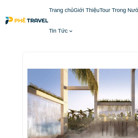
Trang chủ
Giới Thiệu
Tour Trong Nư
Tin Tức
Trang chủ
Đặt Phòng Khách Sạn
Khách Sạn Mi
lẫy