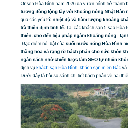
Onsen Hòa Bình năm 2026 đã vươn mình trở thành
b
tương đồng lộng lẫy với
khoáng nóng Nhật Bản
n
qua các yếu tố
:
nhiệt độ và hàm lượng khoáng chấ
trà thiền định
tinh tế.
Tại các khách sạn 5 sao Hòa 
thiên, cho đến
liệu pháp ngâm khoáng nóng - lạn
Đặc điểm nổi bật của
suối nước nóng Hòa Bình
hi
thăng hoa và rạng rỡ bách phân cho sức khỏe k
ngân sách nhờ chiến lược làm SEO tự nhiên không
dịch vụ
khách sạn Hòa Bình
,
khách sạn miền Bắc
và
Dưới đây là bài so sánh chi tiết bách phân về hai t