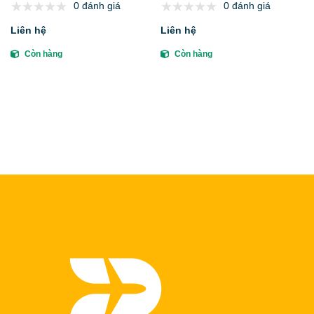
0 đánh giá
0 đánh giá
tour từ A-Z bạn không thể bỏ
giá bán, kinh nghiệm du lịch &
qua
đơn vị uy tín giá rẻ
Liên hệ
Liên hệ
Còn hàng
Còn hàng