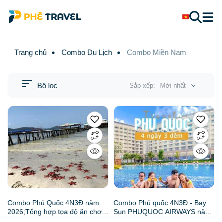
Trang chủ
Combo Du Lịch
Combo Miền Nam
Bộ lọc
Sắp xếp:
Mới nhất
Combo Phú Quốc 4N3Đ năm
Combo Phú quốc 4N3Đ - Bay
2026;Tổng hợp tọa độ ăn chơi,
Sun PHUQUOC AIRWAYS năm
check-in và kinh nghiệm đặt
2026: Lịch trình, điểm nổi bật,