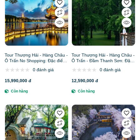
Tour Thượng Hải - Hàng Châu -
Tour Thượng Hải - Hàng Châu -
Ô Trấn No Shopping: Đặc điểm,
Ô Trấn - Đầm Thanh Sơn: Đặc
lịch trình, giá bán, kinh nghiệm
điểm, lịch trình, giá bán, kinh
0 đánh giá
0 đánh giá
đặt tour và công ty uy tín
nghiệm đặt tour và công ty uy
tín
15,990,000 đ
12,590,000 đ
Còn hàng
Còn hàng