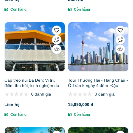
Còn hàng
Còn hàng
Cáp treo núi Bà Đen: Vị trí,
Tour Thượng Hải - Hàng Châu -
điểm thu hút, kinh nghiệm du
Ô Trấn 5 ngày 4 đêm: Đặc
lịch và chọn tour
điểm, lịch trình, giá bán, kinh
0 đánh giá
0 đánh giá
nghiệm đặt tour và công ty uy
tín
Liên hệ
15,990,000 đ
Còn hàng
Còn hàng