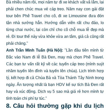
Bà nhiều năm rồi, mọi năm tự đi xe khách vất vả lắm, lại
phải chen chúc mua vé cáp treo. Năm nay con gái đặt
tour bên Phê Travel cho cô, đi xe Limousine đưa đón
tận nhà sướng hẳn. Hướng dẫn viên rất chu đáo, lo
từng chai nước, lại còn chỉ cho cô chỗ mua lễ đẹp mà
rẻ. Đi tour thế này vừa khỏe vừa an tâm, giá cả cũng rất
phải chăng."
Anh Trần Minh Tuấn (Hà Nội):
"Lần đầu tiên mình từ
Bắc vào Nam đi lễ Bà Đen, may mà chọn Phê Travel.
Các bạn tư vấn rất kỹ về các tuyến cáp treo (mình suýt
nhầm tuyến lên đỉnh và tuyến lên chùa). Lịch trình hợp
lý, kết hợp đi cả Chùa Bà và Tòa Thánh Tây Ninh trong
ngày. Ấn tượng nhất là bạn HDV kể sự tích Bà Đen rất
hay và xúc động. Dịch vụ 5 sao mà giá rẻ hơn mình tự
tính toán chi phí tự túc."
8. Câu hỏi thường gặp khi du lịch