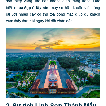
son thiếp vàng, tạo nên không gian trang trọng. Đặc
biệt,
chùa đẹp ở tây ninh
này sở hữu khuôn viên rộng
rãi với nhiều cây cổ thụ tỏa bóng mát, giúp du khách
cảm thấy thư thái ngay khi đặt chân đến.
2. Sự tích Linh Sơn Thánh Mẫu -