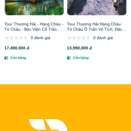
Tour Thượng Hải - Hàng Châu -
Tour Thượng Hải Hàng Châu
Tô Châu - Bộc Viện Cổ Trấn:
Tô Châu Ô Trấn Vô Tích: Đặc
Đặc điểm, lịch trình, giá bán,
điểm, lịch trình, giá bán, kinh
0 đánh giá
0 đánh giá
kinh nghiệm đặt tour và công ty
nghiệm đặt tour và công ty uy
uy tín
tín
17,490,000 đ
13,990,000 đ
Còn hàng
Còn hàng