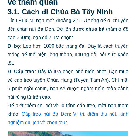
vé tham quan
3.1. Cách đi Chùa Bà Tây Ninh
Từ TP.HCM, bạn mất khoảng 2.5 - 3 tiếng để di chuyển
đến chân núi Bà Đen. Để lên được
chùa bà
(nằm ở độ
cao 350m), bạn có 2 lựa chọn:
Đi bộ:
Leo hơn 1000 bậc thang đá. Đây là cách truyền
thống để thể hiện lòng thành, nhưng đòi hỏi sức khỏe
tốt.
Đi Cáp treo:
Đây là lựa chọn phổ biến nhất. Bạn mua
vé cáp treo tuyến Chùa Hang (Tuyến Tâm An). Chỉ mất
5 phút ngồi cabin, bạn sẽ được ngắm nhìn toàn cảnh
núi rừng từ trên cao.
Để biết thêm chi tiết về lộ trình cáp treo, mời bạn tham
khảo:
Cáp treo núi Bà Đen: Vị trí, điểm thu hút, kinh
nghiệm du lịch và chọn tour
.