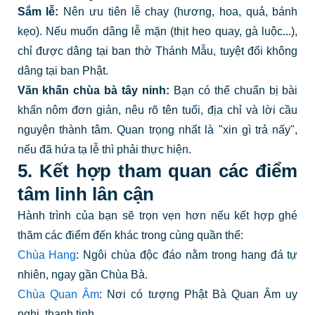
Sắm lễ:
Nên ưu tiên lễ chay (hương, hoa, quả, bánh
kẹo). Nếu muốn dâng lễ mặn (thịt heo quay, gà luộc...),
chỉ được dâng tại ban thờ Thánh Mẫu, tuyệt đối không
dâng tại ban Phật.
Văn khấn chùa bà tây ninh:
Bạn có thể chuẩn bị bài
khấn nôm đơn giản, nêu rõ tên tuổi, địa chỉ và lời cầu
nguyện thành tâm. Quan trọng nhất là "xin gì trả nấy",
nếu đã hứa tạ lễ thì phải thực hiện.
5. Kết hợp tham quan các điểm
tâm linh lân cận
Hành trình của bạn sẽ trọn vẹn hơn nếu kết hợp ghé
thăm các điểm đến khác trong cùng quần thể:
Chùa Hang
: Ngôi chùa độc đáo nằm trong hang đá tự
nhiên, ngay gần Chùa Bà.
Chùa Quan Âm
: Nơi có tượng Phật Bà Quan Âm uy
nghi, thanh tịnh.