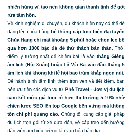
nhiên hùng vĩ, tạo nên không gian thanh tịnh để gột
rửa tâm hồn.
Về kinh nghiệm di chuyển, du khách hiện nay có thể dễ
dàng lên chùa bằng
hệ thống cáp treo hiện đại tuyến
Chùa Hang chỉ mất khoảng 5 phút hoặc chọn leo bộ
qua hơn 1000 bậc đá để thử thách bản thân.
Thời
điểm lý tưởng nhất để chiêm bái là vào
tháng Giêng
âm lịch (Hội Xuân) hoặc Lễ Vía Bà vào đầu tháng 5
âm lịch khi không khí lễ hội bao trùm khắp ngọn núi.
Để hành trình tâm linh thêm trọn vẹn và tiết kiệm, bạn
nên ưu tiên các dịch vụ từ
Phê Travel - đơn vị du lịch
cam kết mức giá tour rẻ hơn thị trường 5-10% nhờ
chiến lược SEO lên top Google bền vững mà không
tốn chi phí quảng cáo.
Chúng tôi cung cấp giải pháp
du lịch trọn gói từ xe đưa đón, vé cáp treo đến hướng
dẫn viên am hiểu tường tận văn hóa bản địa.