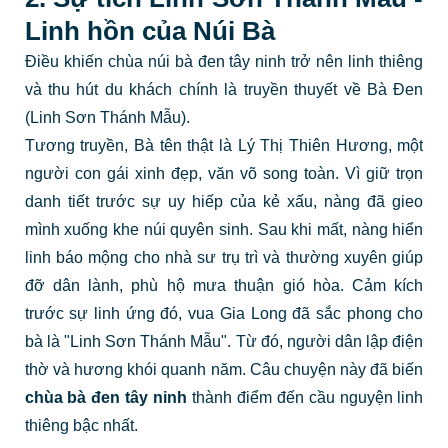
Linh hồn của Núi Bà
Điều khiến chùa núi bà đen tây ninh trở nên linh thiêng
và thu hút du khách chính là truyền thuyết về Bà Đen
(Linh Sơn Thánh Mẫu).
Tương truyền, Bà tên thật là Lý Thị Thiên Hương, một
người con gái xinh đẹp, văn võ song toàn. Vì giữ trọn
danh tiết trước sự uy hiếp của kẻ xấu, nàng đã gieo
mình xuống khe núi quyên sinh. Sau khi mất, nàng hiển
linh báo mộng cho nhà sư trụ trì và thường xuyên giúp
đỡ dân lành, phù hộ mưa thuận gió hòa. Cảm kích
trước sự linh ứng đó, vua Gia Long đã sắc phong cho
bà là "Linh Sơn Thánh Mẫu". Từ đó, người dân lập điện
thờ và hương khói quanh năm. Câu chuyện này đã biến
chùa bà đen tây ninh
thành điểm đến cầu nguyện linh
thiêng bậc nhất.