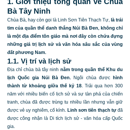
1. Giới thiệu tổng quan về Chùa
Bà Tây Ninh
Chùa Bà, hay còn gọi là Linh Sơn Tiên Thạch Tự,
là trái
tim của quần thể danh thắng Núi Bà Đen, không chỉ
là một địa điểm tôn giáo mà nơi đây còn chứa đựng
những giá trị lịch sử và văn hóa sâu sắc của vùng
đất phương Nam.
1.1. Vị trí và lịch sử
Địa chỉ chùa bà tây ninh
nằm trong quần thể Khu du
lịch Quốc gia Núi Bà Đen.
Ngôi chùa được
hình
thành từ khoảng giữa thế kỷ 18
. Trải qua hơn 300
năm với nhiều biến cố lịch sử và sự tàn phá của chiến
tranh, chùa đã được trùng tu nhiều lần nhưng vẫn giữ
được vẻ uy nghiêm, cổ kính.
Linh sơn tiên thạch tự
đã
được công nhận là Di tích lịch sử - văn hóa cấp Quốc
gia.