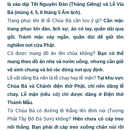
là vào dịp Tết Nguyên Đán (Tháng Giêng) và Lễ Vía
Bà (mùng 4, 5, 6 tháng 5 Âm lịch).
Trang phục khi đi lễ Chùa Bà cần lưu ý gì?
Cần mặc
trang phục kín đáo, lịch sự, áo có tay, quần dài qua
gối. Tránh mặc váy ngắn, quần đùi để giữ tôn
nghiêm nơi cửa Phật.
Có được mang đồ ăn lên chùa không?
Bạn có thể
mang theo đồ ăn nhẹ và nước uống, nhưng cần giữ
vệ sinh chung và bỏ rác đúng nơi quy định.
Lễ vật dâng Bà nên là lễ chay hay lễ mặn?
Tại khu vực
Chùa Bà và Chánh điện thờ Phật, chỉ nên dâng lễ
chay. Lễ mặn (nếu có) chỉ được dâng ở Điện thờ
Thánh Mẫu.
Từ Chùa Bà có đường đi thẳng lên đỉnh núi (Tượng
Phật Tây Bổ Đà Sơn) không?
Hiện chưa có cáp treo
nối thẳng. Bạn phải đi cáp treo xuống chân núi rồi