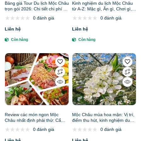
Bảng giá Tour Du lịch Mộc Châu
Kinh nghiệm du lịch Mộc Châu
trọn gói 2026: Chi tiết chi phí và
từ A-Z: Mặc gì, Ăn gì, Chơi gì,
các ưu đãi mới nhất
Ở đâu và Lưu ý sống còn
0 đánh giá
0 đánh giá
Liên hệ
Liên hệ
Còn hàng
Còn hàng
Review các món ngon Mộc
Mộc Châu mùa hoa mận: Vị trí,
Châu nhất định phải thử: Cẩm
điểm thu hút, kinh nghiệm du
nang Food Tour từ A-Z
lịch và chọn tour
0 đánh giá
0 đánh giá
Liên hệ
Liên hệ