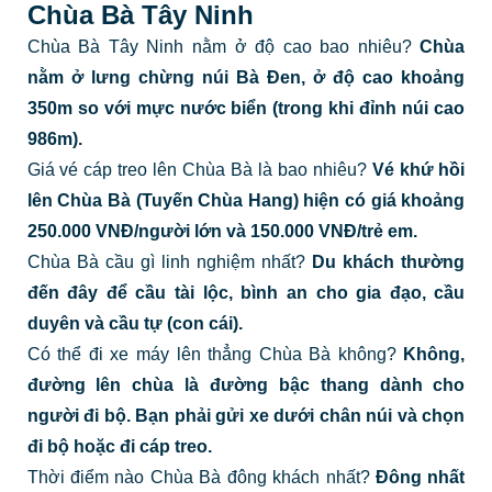
Chùa Bà Tây Ninh
Chùa Bà Tây Ninh nằm ở độ cao bao nhiêu?
Chùa
nằm ở lưng chừng núi Bà Đen, ở độ cao khoảng
350m so với mực nước biển (trong khi đỉnh núi cao
986m).
Giá vé cáp treo lên Chùa Bà là bao nhiêu?
Vé khứ hồi
lên Chùa Bà (Tuyến Chùa Hang) hiện có giá khoảng
250.000 VNĐ/người lớn và 150.000 VNĐ/trẻ em.
Chùa Bà cầu gì linh nghiệm nhất?
Du khách thường
đến đây để cầu tài lộc, bình an cho gia đạo, cầu
duyên và cầu tự (con cái).
Có thể đi xe máy lên thẳng Chùa Bà không?
Không,
đường lên chùa là đường bậc thang dành cho
người đi bộ. Bạn phải gửi xe dưới chân núi và chọn
đi bộ hoặc đi cáp treo.
Thời điểm nào Chùa Bà đông khách nhất?
Đông nhất