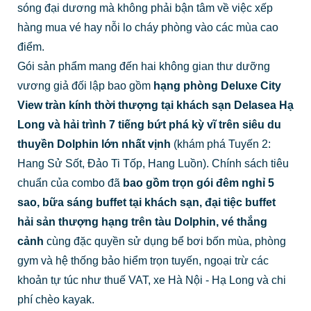
sóng đại dương mà không phải bận tâm về việc xếp
hàng mua vé hay nỗi lo cháy phòng vào các mùa cao
điểm.
Gói sản phẩm mang đến hai không gian thư dưỡng
vương giả đối lập bao gồm
hạng phòng Deluxe City
View tràn kính thời thượng tại khách sạn Delasea Hạ
Long và hải trình 7 tiếng bứt phá kỳ vĩ trên siêu du
thuyền Dolphin lớn nhất vịnh
(khám phá Tuyến 2:
Hang Sử Sốt, Đảo Ti Tốp, Hang Luồn). Chính sách tiêu
chuẩn của combo đã
bao gồm trọn gói đêm nghỉ 5
sao, bữa sáng buffet tại khách sạn, đại tiệc buffet
hải sản thượng hạng trên tàu Dolphin, vé thắng
cảnh
cùng đặc quyền sử dụng bể bơi bốn mùa, phòng
gym và hệ thống bảo hiểm trọn tuyến, ngoại trừ các
khoản tự túc như thuế VAT, xe Hà Nội - Hạ Long và chi
phí chèo kayak.