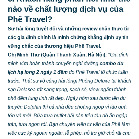
nào về chất lượng dịch vụ của
Phê Travel?
Sự hài lòng tuyệt đối và những review chân thực từ
các gia đình chính là minh chứng khẳng định uy tín
vững chắc của thương hiệu Phê Travel.
Chị Minh Thư (Quận Thanh Xuân, Hà Nội):
"Gia đình
mình vừa hoàn thành chuyến nghỉ dưỡng
combo du
lịch hạ long 2 ngày 1 đêm
do Phê Travel tổ chức tuần
trước. Thật sự vô cùng hài lòng! Phòng Deluxe tại khách
sạn Delasea rất sang trọng, sạch sẽ, view ngắm thành
phố đêm lung linh rất đẹp. Ngày hôm sau bước lên du
thuyền Dolphin thì cả nhà đều choáng ngợp vì tàu quá
lớn và mới. Bữa trưa buffet hải sản trên tàu đồ ăn ngập
tràn, tươi ngon rói. Bạn chuyên viên tư vấn của Phê làm
việc cực kỳ ngoan ngoãn, lễ phép, hỗ trợ giữ chỗ rất chu