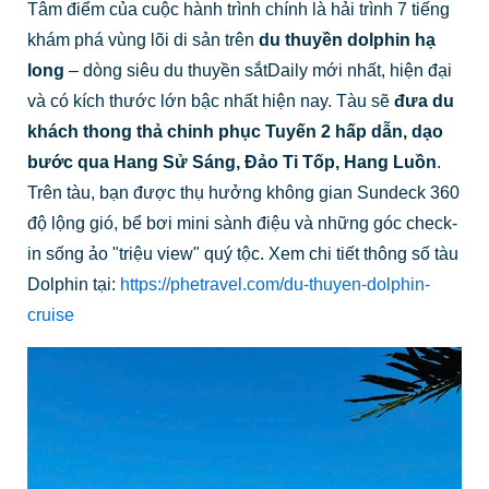
Tâm điểm của cuộc hành trình chính là hải trình 7 tiếng
khám phá vùng lõi di sản trên
du thuyền dolphin hạ
long
– dòng siêu du thuyền sắtDaily mới nhất, hiện đại
và có kích thước lớn bậc nhất hiện nay. Tàu sẽ
đưa du
khách thong thả chinh phục Tuyến 2 hấp dẫn, dạo
bước qua Hang Sử Sáng, Đảo Ti Tốp, Hang Luồn
.
Trên tàu, bạn được thụ hưởng không gian Sundeck 360
độ lộng gió, bể bơi mini sành điệu và những góc check-
in sống ảo "triệu view" quý tộc. Xem chi tiết thông số tàu
Dolphin tại:
https://phetravel.com/du-thuyen-dolphin-
cruise