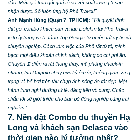
đáo. Mức giá trọn gói quá rẻ so với chất lượng 5 sao
nhận được. Sẽ luôn ủng hộ Phê Travel!"
Anh Mạnh Hùng (Quận 7, TPHCM):
"Tôi quyết định
đặt gói combo khách sạn và tàu Dolphin tại Phê Travel
vì thấy trang web đứng Top Google tự nhiên rất uy tín và
chuyên nghiệp. Cách làm việc của Phê rất tử tế, minh
bạch mọi điều khoản chính sách, không có chi phí ẩn.
Chuyến đi diễn ra rất thong thảy, mã phòng check-in
nhanh, tàu Dolphin chạy cực kỳ êm ái, không gian sang
trọng và bể bơi trên tàu chụp ảnh sống ảo rất đẹp. Một
hành trình nghỉ dưỡng tử tế, đáng tiền vô cùng. Chắc
chắn tôi sẽ giới thiệu cho bạn bè đồng nghiệp cùng trải
nghiệm."
7. Nên đặt Combo du thuyền Hạ
Long và khách sạn Delasea vào
thời gian nào lý tưởng nhất?