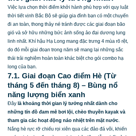
Việc lựa chọn thời điểm khởi hành phù hợp với quy luật
thời tiết vịnh Bắc Bộ sẽ giúp gia đình bạn có một chuyến
đi an toàn, thong thảy né tránh được các giai đoạn bão
gió và sở hữu những bức ảnh sống ảo đại dương lung
linh nhất. Khí hậu Hạ Long mang đặc trưng 4 mùa rõ rệt,
do đó mỗi giai đoạn trong năm sẽ mang lại những sắc
thái trải nghiệm hoàn toàn khác biệt cho gói combo hạ
long của bạn.
7.1. Giai đoạn Cao điểm Hè (Từ
tháng 5 đến tháng 8) – Bùng nổ
năng lượng biển xanh
Đây
là khoảng thời gian lý tưởng nhất dành cho
những tín đồ đam mê bơi lội, chèo thuyền kayak và
tham gia các hoạt động náo nhiệt trên mặt nước
.
Nắng hè rực rỡ chiếu rọi xiên qua các đảo đá vôi, khiến