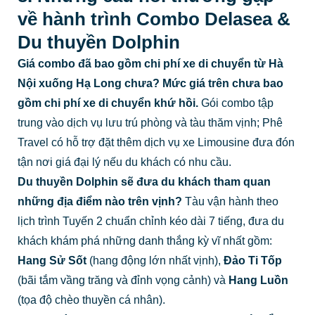
về hành trình Combo Delasea &
Du thuyền Dolphin
Giá combo đã bao gồm chi phí xe di chuyển từ Hà
Nội xuống Hạ Long chưa?
Mức giá trên chưa bao
gồm chi phí xe di chuyển khứ hồi.
Gói combo tập
trung vào dịch vụ lưu trú phòng và tàu thăm vịnh; Phê
Travel có hỗ trợ đặt thêm dịch vụ xe Limousine đưa đón
tận nơi giá đại lý nếu du khách có nhu cầu.
Du thuyền Dolphin sẽ đưa du khách tham quan
những địa điểm nào trên vịnh?
Tàu vận hành theo
lịch trình Tuyến 2 chuẩn chỉnh kéo dài 7 tiếng, đưa du
khách khám phá những danh thắng kỳ vĩ nhất gồm:
Hang Sử Sốt
(hang động lớn nhất vịnh),
Đảo Ti Tốp
(bãi tắm vầng trăng và đỉnh vọng cảnh) và
Hang Luồn
(tọa độ chèo thuyền cá nhân).