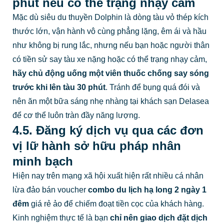
phút nếu có thể trạng nhạy cảm
Mặc dù siêu du thuyền Dolphin là dòng tàu vỏ thép kích
thước lớn, vận hành vô cùng phẳng lặng, êm ái và hầu
như không bị rung lắc, nhưng nếu bạn hoặc người thân
có tiền sử say tàu xe nặng hoặc có thể trạng nhạy cảm,
hãy chủ động uống một viên thuốc chống say sóng
trước khi lên tàu 30 phút
. Tránh để bụng quá đói và
nên ăn một bữa sáng nhẹ nhàng tại khách sạn Delasea
để cơ thể luôn tràn đầy năng lượng.
4.5. Đăng ký dịch vụ qua các đơn
vị lữ hành sở hữu pháp nhân
minh bạch
Hiện nay trên mạng xã hội xuất hiện rất nhiều cá nhân
lừa đảo bán voucher
combo du lịch hạ long 2 ngày 1
đêm
giá rẻ ảo để chiếm đoạt tiền cọc của khách hàng.
Kinh nghiệm thực tế là bạn
chỉ nên giao dịch đặt dịch