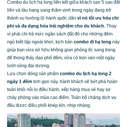
Combo du lịch hạ long liên kết giữa khách sạn 5 sao đất
liền và tàu hạng sang thăm vịnh trong ngày đang trở
thành xu hướng lữ hành quốc dân
vì nó tối ưu hóa chi
phí và đa dạng hóa trải nghiệm cho du khách.
Thay
vì phải chi trả mức ngân sách đắt đỏ cho những đêm
ngủ biệt lập ngoài khơi, kịch bản
combo đi hạ long
này
giúp bạn vừa sở hữu không gian phòng ốc sang trọng
để thong thảy dạo phố đêm, vừa có trọn vẹn một ngày
lướt sóng đại dương.
Lựa chọn dòng sản phẩm
combo du lịch hạ long 2
ngày 1 đêm
tinh gọn này, hành khách sẽ bứt phá hoàn
toàn khỏi nỗi lo điều hành, xếp hàng mua vé hay sợ
cháy phòng vào mùa cao điểm. Toàn bộ chặng dịch vụ
đều được điều phối khép kín, nhịp nhàng.