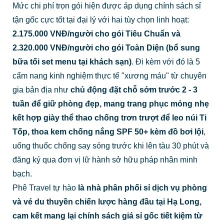
Mức chi phí trọn gói hiện được áp dụng chính sách sỉ
tận gốc cực tốt tại đại lý với hai tùy chọn linh hoạt:
2.175.000 VNĐ/người cho gói Tiêu Chuẩn và
2.320.000 VNĐ/người cho gói Toàn Diện (bổ sung
bữa tối set menu tại khách sạn)
. Đi kèm với đó là 5
cẩm nang kinh nghiệm thực tế "xương máu" từ chuyên
gia bản địa như
chủ động đặt chỗ sớm trước 2 - 3
tuần để giữ phòng đẹp, mang trang phục mỏng nhẹ
kết hợp giày thể thao chống trơn trượt để leo núi Ti
Tốp, thoa kem chống nắng SPF 50+ kèm đồ bơi lội
,
uống thuốc chống say sóng trước khi lên tàu 30 phút và
đăng ký qua đơn vị lữ hành sở hữu pháp nhân minh
bạch.
Phê Travel tự hào
là nhà phân phối sỉ dịch vụ phòng
và vé du thuyền chiến lược hàng đầu tại Hạ Long,
cam kết mang lại chính sách giá sỉ gốc tiết kiệm từ