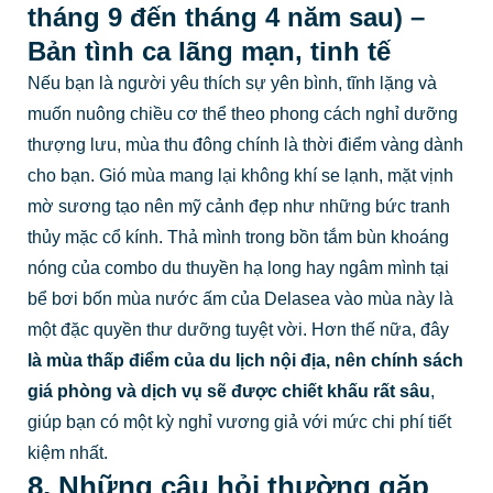
tháng 9 đến tháng 4 năm sau) –
Bản tình ca lãng mạn, tinh tế
Nếu bạn là người yêu thích sự yên bình, tĩnh lặng và
muốn nuông chiều cơ thể theo phong cách nghỉ dưỡng
thượng lưu, mùa thu đông chính là thời điểm vàng dành
cho bạn. Gió mùa mang lại không khí se lạnh, mặt vịnh
mờ sương tạo nên mỹ cảnh đẹp như những bức tranh
thủy mặc cổ kính. Thả mình trong bồn tắm bùn khoáng
nóng của combo du thuyền hạ long hay ngâm mình tại
bể bơi bốn mùa nước ấm của Delasea vào mùa này là
một đặc quyền thư dưỡng tuyệt vời. Hơn thế nữa, đây
là mùa thấp điểm của du lịch nội địa, nên chính sách
giá phòng và dịch vụ sẽ được chiết khấu rất sâu
,
giúp bạn có một kỳ nghỉ vương giả với mức chi phí tiết
kiệm nhất.
8. Những câu hỏi thường gặp