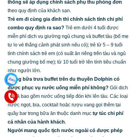
thống sẽ áp dụng chính sách phụ thu phòng đơn
theo quy định của khách sạn.
Trẻ em đi cùng gia đình thì chính sách tính chi phí
combo quy định ra sao?
Trẻ em dưới 4 tuổi được
miễn phí dịch vụ giường ngủ chung và buffet tàu (bố mẹ
tự lo vé thắng cảnh phát sinh nếu có); trẻ từ 5 – 9 tuổi
tính chính sách trẻ em (có suất ăn riêng trên tàu và ngủ
chung giường bố mẹ); từ 10 tuổi trở lên tính tiêu chuẩn
như người lớn.
Trong bữa trưa buffet trên du thuyền Dolphin có
được phục vụ nước uống miễn phí không?
Gói dịch
vụ đã bao gồm nước uống tiếp đón khi lên tàu. Các loại
nước ngọt, bia, cocktail hoặc rượu vang gọi thêm tại
quầy bar trong bữa ăn thuộc danh mục
tự túc chi phí
cá nhân của hành khách
.
Người mang quốc tịch nước ngoài có được phép