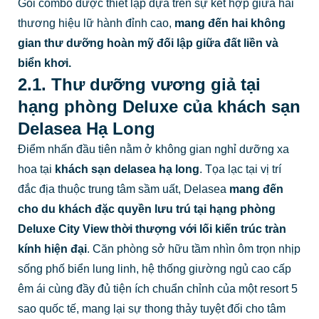
Gói combo được thiết lập dựa trên sự kết hợp giữa hai
thương hiệu lữ hành đỉnh cao,
mang đến hai không
gian thư dưỡng hoàn mỹ đối lập giữa đất liền và
biển khơi.
2.1. Thư dưỡng vương giả tại
hạng phòng Deluxe của khách sạn
Delasea Hạ Long
Điểm nhấn đầu tiên nằm ở không gian nghỉ dưỡng xa
hoa tại
khách sạn delasea hạ long
. Tọa lạc tại vị trí
đắc địa thuộc trung tâm sầm uất, Delasea
mang đến
cho du khách đặc quyền lưu trú tại hạng phòng
Deluxe City View thời thượng với lối kiến trúc tràn
kính hiện đại
. Căn phòng sở hữu tầm nhìn ôm trọn nhịp
sống phố biển lung linh, hệ thống giường ngủ cao cấp
êm ái cùng đầy đủ tiện ích chuẩn chỉnh của một resort 5
sao quốc tế, mang lại sự thong thảy tuyệt đối cho tâm