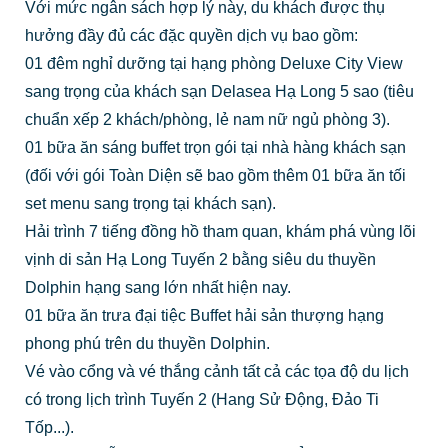
Với mức ngân sách hợp lý này, du khách được thụ
hưởng đầy đủ các đặc quyền dịch vụ bao gồm:
01 đêm nghỉ dưỡng tại hạng phòng Deluxe City View
sang trọng của khách sạn Delasea Hạ Long 5 sao (tiêu
chuẩn xếp 2 khách/phòng, lẻ nam nữ ngủ phòng 3).
01 bữa ăn sáng buffet trọn gói tại nhà hàng khách sạn
(đối với gói Toàn Diện sẽ bao gồm thêm 01 bữa ăn tối
set menu sang trọng tại khách sạn).
Hải trình 7 tiếng đồng hồ tham quan, khám phá vùng lõi
vịnh di sản Hạ Long Tuyến 2 bằng siêu du thuyền
Dolphin hạng sang lớn nhất hiện nay.
01 bữa ăn trưa đại tiệc Buffet hải sản thượng hạng
phong phú trên du thuyền Dolphin.
Vé vào cổng và vé thắng cảnh tất cả các tọa độ du lịch
có trong lịch trình Tuyến 2 (Hang Sử Động, Đảo Ti
Tốp...).