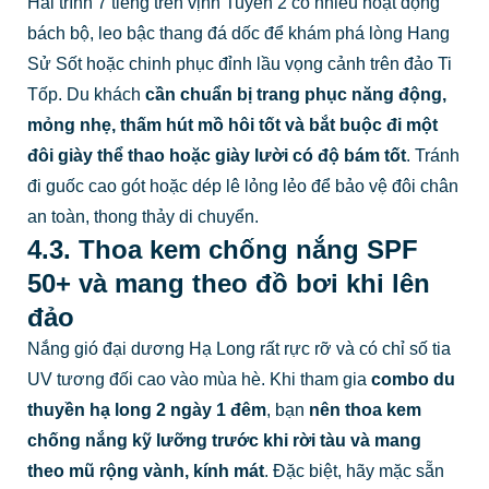
Hải trình 7 tiếng trên vịnh Tuyến 2 có nhiều hoạt động
bách bộ, leo bậc thang đá dốc để khám phá lòng Hang
Sử Sốt hoặc chinh phục đỉnh lầu vọng cảnh trên đảo Ti
Tốp. Du khách
cần chuẩn bị trang phục năng động,
mỏng nhẹ, thấm hút mồ hôi tốt và bắt buộc đi một
đôi giày thể thao hoặc giày lười có độ bám tốt
. Tránh
đi guốc cao gót hoặc dép lê lỏng lẻo để bảo vệ đôi chân
an toàn, thong thảy di chuyển.
4.3. Thoa kem chống nắng SPF
50+ và mang theo đồ bơi khi lên
đảo
Nắng gió đại dương Hạ Long rất rực rỡ và có chỉ số tia
UV tương đối cao vào mùa hè. Khi tham gia
combo du
thuyền hạ long 2 ngày 1 đêm
, bạn
nên thoa kem
chống nắng kỹ lưỡng trước khi rời tàu và mang
theo mũ rộng vành, kính mát
. Đặc biệt, hãy mặc sẵn