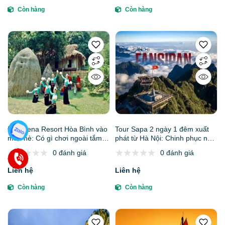
Còn hàng
Còn hàng
Đi Serena Resort Hòa Bình vào
Tour Sapa 2 ngày 1 đêm xuất
mùa hè: Có gì chơi ngoài tắm
phát từ Hà Nội: Chinh phục nóc
khoáng nóng?
nhà Đông Dương, bắt trọn bình
0 đánh giá
0 đánh giá
minh lộng lẫy trên đỉnh
Fansipan
Liên hệ
Liên hệ
Còn hàng
Còn hàng