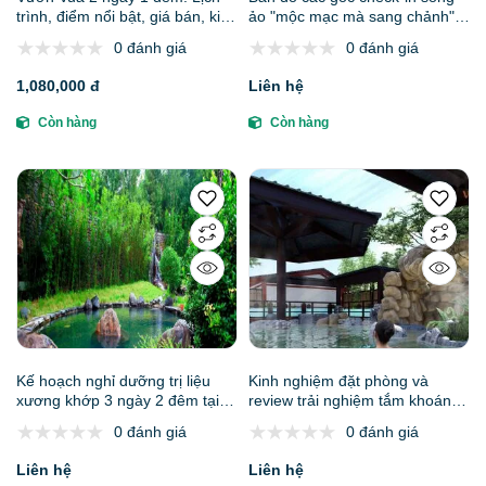
trình, điểm nổi bật, giá bán, kinh
ảo "mộc mạc mà sang chảnh"
nghiệm du lịch & đơn vị uy tín
tại Serena Kim Bôi
0 đánh giá
0 đánh giá
1,080,000 đ
Liên hệ
Còn hàng
Còn hàng
Kế hoạch nghỉ dưỡng trị liệu
Kinh nghiệm đặt phòng và
xương khớp 3 ngày 2 đêm tại
review trải nghiệm tắm khoáng
Serena Kim Bôi Resort cho ông
nóng tại Vườn Vua Resort &
0 đánh giá
0 đánh giá
bà, bố mẹ
Villas Phú Thọ
Liên hệ
Liên hệ