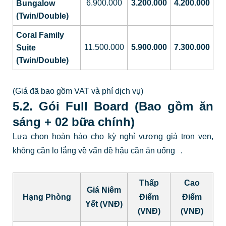
6.900.000
3.200.000
4.200.000
Bungalow
(Twin/Double)
Coral Family
11.500.000
5.900.000
7.300.000
Suite
(Twin/Double)
(Giá đã bao gồm VAT và phí dịch vụ)
5.2. Gói Full Board (Bao gồm ăn
sáng + 02 bữa chính)
Lựa chọn hoàn hảo cho kỳ nghỉ vương giả trọn vẹn,
không cần lo lắng về vấn đề hậu cần ăn uống
.
Thấp
Cao
Giá Niêm
Hạng Phòng
Điểm
Điểm
Yết (VNĐ)
(VNĐ)
(VNĐ)