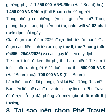
giường phụ là
1.250.000 VNĐ/đêm
(Half Board) hoặc
1.450.000 VNĐ/đêm
(Full Board) cho 01 người
.
Trong phòng có những tiện ích gì miễn phí?
Trong
phòng được trang bị miễn phí
trà, cafe, wifi và 02 chai
nước lọc
mỗi ngày
.
Giai đoạn cao điểm 2026 được tính từ lúc nào?
Giai
đoạn cao điểm tính từ các ngày
thứ 6, thứ 7 hàng tuần
(04/05 - 29/08/2026)
và các ngày lễ theo quy định
.
Trẻ em 7 tuổi đi kèm thì phụ thu bao nhiêu?
Trẻ em 7
tuổi thuộc ranh giới 6-11 tuổi, phụ thu
500.000 VNĐ
(Half Board) hoặc
700.000 VNĐ
(Full Board)
.
Làm thế nào để đặt phòng giá sỉ tại Đầu Rồng Resort?
Bạn nên liên hệ các đơn vị du lịch uy tín như Phê Travel
để được hỗ trợ đặt phòng với mức
giá sỉ tốt nhất thị
trường
.
8. Tại sao nên chọn Phê Travel