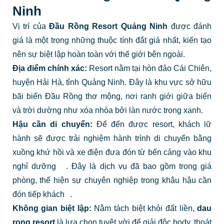
Ninh
Vị trí của
Đầu Rồng Resort Quảng Ninh
được đánh
giá là một trong những thuộc tính đắt giá nhất, kiến tạo
nên sự biệt lập hoàn toàn với thế giới bên ngoài.
Địa điểm chính xác:
Resort nằm tại hòn đảo Cái Chiên,
huyện Hải Hà, tỉnh Quảng Ninh. Đây là khu vực sở hữu
bãi biển Đầu Rồng thơ mộng, nơi ranh giới giữa biển
và trời dường như xóa nhòa bởi làn nước trong xanh.
Hậu cần di chuyển:
Để đến được resort, khách lữ
hành sẽ được trải nghiệm hành trình di chuyển bằng
xuồng khứ hồi và xe điện đưa đón từ bến cảng vào khu
nghỉ dưỡng
.
Đây là dịch vụ đã bao gồm trong giá
phòng, thể hiện sự chuyên nghiệp trong khâu hậu cần
đón tiếp khách
.
Không gian biệt lập:
Nằm tách biệt khỏi đất liền,
dau
rong resort
là lựa chọn tuyệt vời để giải độc body, thoát