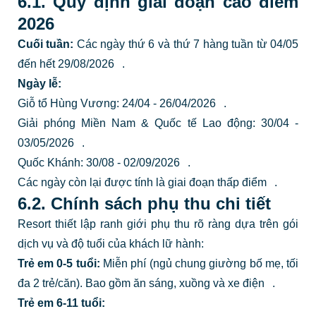
6.1. Quy định giai đoạn cao điểm
2026
Cuối tuần:
Các ngày thứ 6 và thứ 7 hàng tuần từ 04/05
đến hết 29/08/2026
.
Ngày lễ:
Giỗ tổ Hùng Vương: 24/04 - 26/04/2026
.
Giải phóng Miền Nam & Quốc tế Lao động: 30/04 -
03/05/2026
.
Quốc Khánh: 30/08 - 02/09/2026
.
Các ngày còn lại được tính là giai đoạn thấp điểm
.
6.2. Chính sách phụ thu chi tiết
Resort thiết lập ranh giới phụ thu rõ ràng dựa trên gói
dịch vụ và độ tuổi của khách lữ hành:
Trẻ em 0-5 tuổi:
Miễn phí (ngủ chung giường bố mẹ, tối
đa 2 trẻ/căn).
Bao gồm ăn sáng, xuồng và xe điện
.
Trẻ em 6-11 tuổi: