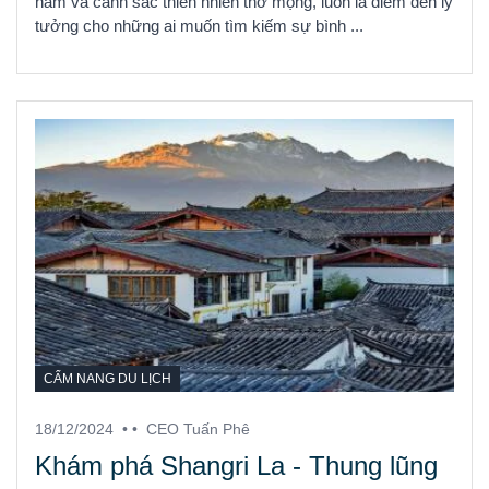
năm và cảnh sắc thiên nhiên thơ mộng, luôn là điểm đến lý
tưởng cho những ai muốn tìm kiếm sự bình ...
CẨM NANG DU LỊCH
18/12/2024
• •
CEO Tuấn Phê
Khám phá Shangri La - Thung lũng