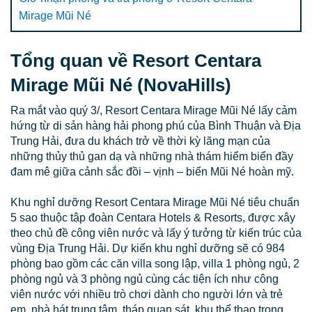
Mirage Mũi Né
Tổng quan về Resort Centara
Mirage Mũi Né (NovaHills)
Ra mắt vào quý 3/, Resort Centara Mirage Mũi Né lấy cảm
hứng từ di sản hàng hải phong phú của Bình Thuận và Địa
Trung Hải, đưa du khách trở về thời kỳ lãng mạn của
những thủy thủ gan dạ và những nhà thám hiểm biển đầy
đam mê giữa cảnh sắc đồi – vịnh – biển Mũi Né hoàn mỹ.
Khu nghỉ dưỡng Resort Centara Mirage Mũi Né tiêu chuẩn
5 sao thuộc tập đoàn Centara Hotels & Resorts, được xây
theo chủ đề công viên nước và lấy ý tưởng từ kiến trúc của
vùng Địa Trung Hải. Dự kiến khu nghỉ dưỡng sẽ có 984
phòng bao gồm các căn villa song lập, villa 1 phòng ngủ, 2
phòng ngủ và 3 phòng ngủ cùng các tiện ích như công
viên nước với nhiều trò chơi dành cho người lớn và trẻ
em, nhà hát trung tâm, tháp quan sát, khu thể thao trong