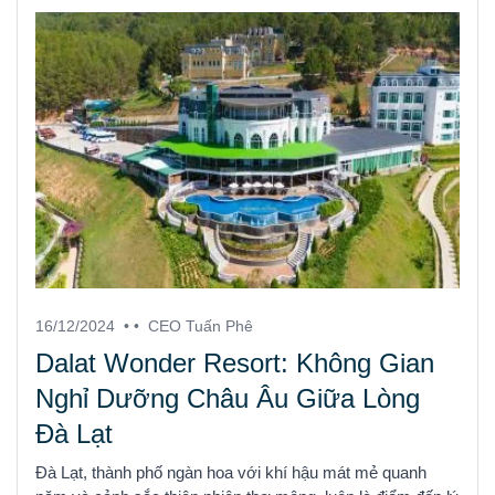
16/12/2024
• •
CEO Tuấn Phê
Dalat Wonder Resort: Không Gian
Nghỉ Dưỡng Châu Âu Giữa Lòng
Đà Lạt
Đà Lạt, thành phố ngàn hoa với khí hậu mát mẻ quanh