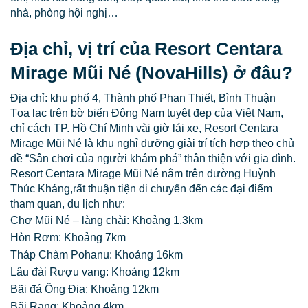
nhà, phòng hội nghị…
Địa chỉ, vị trí của Resort Centara
Mirage Mũi Né (NovaHills) ở đâu?
Địa chỉ: khu phố 4, Thành phố Phan Thiết, Bình Thuận
Tọa lạc trên bờ biển Đông Nam tuyệt đẹp của Việt Nam,
chỉ cách TP. Hồ Chí Minh vài giờ lái xe, Resort Centara
Mirage Mũi Né là khu nghỉ dưỡng giải trí tích hợp theo chủ
đề “Sân chơi của người khám phá” thân thiện với gia đình.
Resort Centara Mirage Mũi Né nằm trên đường Huỳnh
Thúc Kháng,rất thuận tiện di chuyển đến các đại điểm
tham quan, du lịch như:
Chợ Mũi Né – làng chài: Khoảng 1.3km
Hòn Rơm: Khoảng 7km
Tháp Chàm Pohanu: Khoảng 16km
Lâu đài Rượu vang: Khoảng 12km
Bãi đá Ông Địa: Khoảng 12km
Bãi Rạng: Khoảng 4km