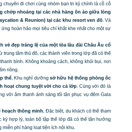
 chuyến đi chơi cùng nhóm bạn tri kỷ chính là cỗ cỗ
ng chớp nhoáng tại các nhà hàng ồn ào giữa lòng
aycation & Reunion) tại các khu resort ven đô
. Và
 ứng hoàn hảo mọi tiêu chí khắt khe nhất cho một sự
 vẻ đẹp tráng lệ của một tòa lâu đài Châu Âu cổ
 trung tâm thủ đô, các thành viên trong lớp đã có thể
thanh bình. Không khoảng cách, không khói bụi, nơi
 ấm nồng.
p thể.
Khu nghỉ dưỡng
sở hữu hệ thống phòng ốc
h hoạt chung tuyệt vời cho cả lớp
. Cùng với đó là
ờng với âm thanh ánh sáng tối tân phục vụ đêm Gala
kế hoạch thông minh.
Đặc biệt, du khách có thể tham
 kỳ hợp lý, toàn bộ tập thể lớp đã có thể tận hưởng
iễn phí hàng loạt tiện ích nội khu.