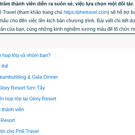
răm thành viên diễn ra suôn sẻ, việc lựa chọn một đối tác d
ê Travel (tham khảo trang chủ
https://phetravel.com
) sẽ hỗ trợ 
 khấu cho đến việc lên kịch bản chương trình. Bài viết chi tiết 
uân của bạn, cùng những kinh nghiệm xương máu để tổ chức mộ
iện họp lớp và nhóm bạn?
 thể
 Teambuilding & Gala Dinner
 Glory Resort Sơn Tây
ến họp lớp tại Glory Resort
 thành viên
 Resort
 tin cho Phê Travel