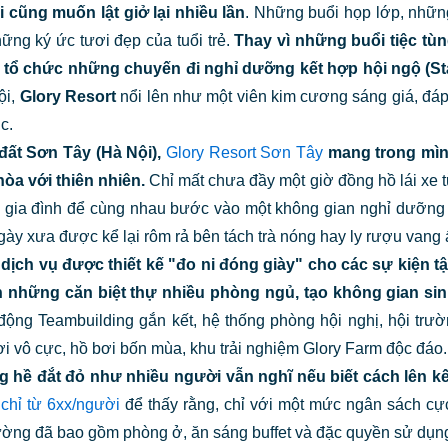
 cũng muốn lật giở lại nhiều lần
. Những buổi họp lớp, những
hững ký ức tươi đẹp của tuổi trẻ.
Thay vì những buổi tiệc tù
là tổ chức những chuyến đi nghỉ dưỡng kết hợp hội ngộ (St
ội,
Glory Resort
nổi lên như một viên kim cương sáng giá, đáp
c.
ất Sơn Tây (Hà Nội),
Glory Resort Sơn Tây
mang trong mình
òa với thiên nhiên.
Chỉ mất chưa đầy một giờ đồng hồ lái xe từ
c, gia đình để cùng nhau bước vào một không gian nghỉ dưỡng 
ày xưa được kể lại rôm rả bên tách trà nóng hay ly rượu vang
dịch vụ được thiết kế "đo ni đóng giày" cho các sự kiện tậ
 những căn biệt thự nhiều phòng ngủ, tạo không gian sin
 động Teambuilding gắn kết, hệ thống phòng hội nghị, hội trư
ơi vô cực, hồ bơi bốn mùa, khu trải nghiệm Glory Farm độc đáo.
ông hề đắt đỏ như nhiều người vẫn nghĩ nếu biết cách lên 
chỉ từ 6xx/người
để thấy rằng, chỉ với một mức ngân sách cực
ờng đã bao gồm phòng ở, ăn sáng buffet và đặc quyền sử dụng m