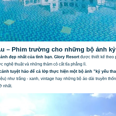
 Âu – Phim trường cho những bộ ảnh kỷ
 ảnh đẹp nhất của tình bạn.
Glory Resort
được thiết kế theo 
c nghệ thuật và những thảm cỏ cắt tỉa phẳng lì.
 cảnh tuyệt hảo để cả lớp thực hiện một bộ ảnh "kỷ yếu t
ệu) như trắng - xanh, vintage hay những bộ áo dài truyền thố
ỡ nhất.