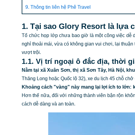
9. Thông tin liên hệ Phê Travel
1. Tại sao Glory Resort là lự
Tổ chức họp lớp chưa bao giờ là một công việc dễ d
nghỉ thoải mái, vừa có không gian vui chơi, lại thuận t
vượt trội.
1.1. Vị trí ngoại ô đắc địa, thời 
Nằm tại xã Xuân Sơn, thị xã Sơn Tây, Hà Nội, k
Thăng Long hoặc Quốc lộ 32), xe du lịch 45 chỗ chở 
Khoảng cách "vàng" này mang lại lợi ích to lớn: k
Hơn thế nữa, đối với những thành viên bận rộn không
cách dễ dàng và an toàn.