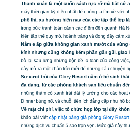
Thanh xuân là một cuốn sách rực rỡ mà bất cứ ai
máy thời gian kỳ diệu nhất để chúng ta tìm về với n
phố thị, xu hướng hiện nay của các tập thể lớp 
trong bức tranh toàn cảnh các điểm đến quanh Hà N
kiện tập thể quy mô, hoành tráng và đong đầy cảm xú
Nằm e ấp giữa không gian xanh mướt của vùng đ
kính nhưng cũng không kém phần gần gũi, giao h
bỏ lại sau lưng những bộn bề lo toan của công việ
đây mở ra một chân trời mới để những câu chuyện ng
Sự vượt trội của
Glory Resort
nằm ở hệ sinh thái 
đa dạng, từ các phòng khách sạn tiêu chuẩn đến
những thảm cỏ xanh trải dài lý tưởng cho các hoạt
Dinner bùng nổ, và chuỗi tiện ích đẳng cấp như hồ b
Về mặt chi phí, việc tổ chức họp lớp tại đây kh
khảo bài viết
cập nhật bảng giá phòng Glory Resort 
những dịch vụ chuẩn 5 sao trọn vẹn. Mức giá này thư