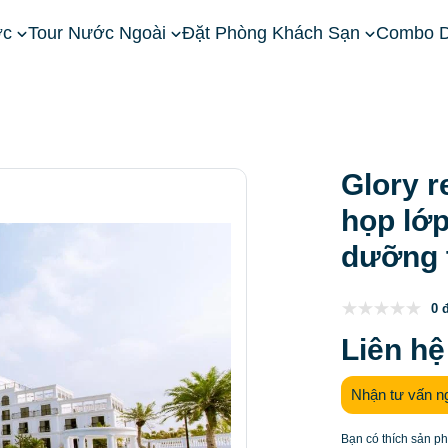
ớc
Tour Nước Ngoài
Đặt Phòng Khách Sạn
Combo D
ền Bắc
Khách Sạn Hà Nội
Glory resort: Không gian tổ chức
Glory r
họp lớp
dưỡng 
0 
Liên hệ
Nhận tư vấn n
Bạn có thích sản p