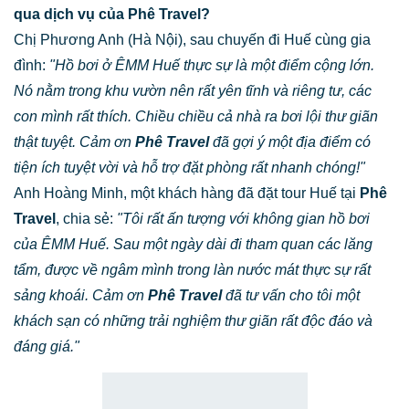
qua dịch vụ của Phê Travel?
Chị Phương Anh (Hà Nội), sau chuyến đi Huế cùng gia
đình:
"Hồ bơi ở ÊMM Huế thực sự là một điểm cộng lớn.
Nó nằm trong khu vườn nên rất yên tĩnh và riêng tư, các
con mình rất thích. Chiều chiều cả nhà ra bơi lội thư giãn
thật tuyệt. Cảm ơn
Phê Travel
đã gợi ý một địa điểm có
tiện ích tuyệt vời và hỗ trợ đặt phòng rất nhanh chóng!"
Anh Hoàng Minh, một khách hàng đã đặt tour Huế tại
Phê
Travel
, chia sẻ:
"Tôi rất ấn tượng với không gian hồ bơi
của ÊMM Huế. Sau một ngày dài đi tham quan các lăng
tẩm, được về ngâm mình trong làn nước mát thực sự rất
sảng khoái. Cảm ơn
Phê Travel
đã tư vấn cho tôi một
khách sạn có những trải nghiệm thư giãn rất độc đáo và
đáng giá."