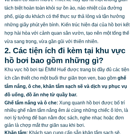
tách biệt hoàn toàn khỏi sự ồn ào, náo nhiệt của đường
phố, giúp du khách có thể thực sự thả lỏng và tận hưởng
những giây phút yên bình. Kiến trúc hiện đại của hồ bơi kết
hợp hài hòa với cảnh quan sân vườn, tạo nên một tổng thể
vừa sang trọng, vừa gần gũi với thiên nhiên.
2. Các tiện ích đi kèm tại khu vực
hồ bơi bao gồm những gì?
Khu vực hồ bơi tại ÊMM Huế được trang bị đầy đủ các tiện
ích cần thiết cho một buổi thư giãn trọn vẹn, bao gồm
ghế
tắm nắng, ô che, khăn tắm sạch sẽ và dịch vụ phục vụ
đồ uống, đồ ăn nhẹ từ quầy bar.
Ghế tắm nắng và ô che:
Xung quanh hồ bơi được bố trí
nhiều ghế nằm tắm nắng êm ái cùng những chiếc ô lớn, là
nơi lý tưởng để bạn nằm đọc sách, nghe nhạc hoặc đơn
giản là chợp mắt thư giãn sau khi bơi.
Khăn tắm:
Khách sạn cung cấp sẵn khăn tắm sạch sẽ,