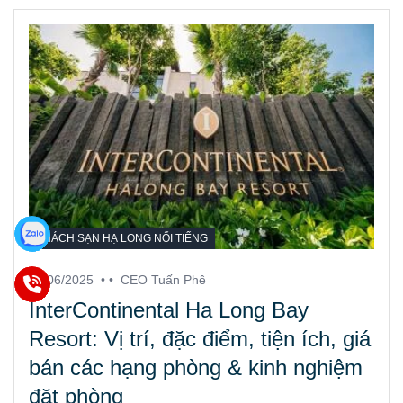
KHÁCH SẠN HẠ LONG NỔI TIẾNG
17/06/2025
• •
CEO Tuấn Phê
InterContinental Ha Long Bay
Resort: Vị trí, đặc điểm, tiện ích, giá
bán các hạng phòng & kinh nghiệm
đặt phòng