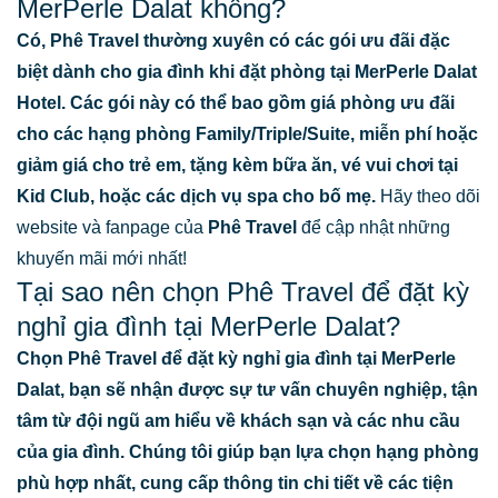
MerPerle Dalat không?
Có, Phê Travel thường xuyên có các gói ưu đãi đặc
biệt dành cho gia đình khi đặt phòng tại MerPerle Dalat
Hotel. Các gói này có thể bao gồm giá phòng ưu đãi
cho các hạng phòng Family/Triple/Suite, miễn phí hoặc
giảm giá cho trẻ em, tặng kèm bữa ăn, vé vui chơi tại
Kid Club, hoặc các dịch vụ spa cho bố mẹ.
Hãy theo dõi
website và fanpage của
Phê Travel
để cập nhật những
khuyến mãi mới nhất!
Tại sao nên chọn Phê Travel để đặt kỳ
nghỉ gia đình tại MerPerle Dalat?
Chọn Phê Travel để đặt kỳ nghỉ gia đình tại MerPerle
Dalat, bạn sẽ nhận được sự tư vấn chuyên nghiệp, tận
tâm từ đội ngũ am hiểu về khách sạn và các nhu cầu
của gia đình. Chúng tôi giúp bạn lựa chọn hạng phòng
phù hợp nhất, cung cấp thông tin chi tiết về các tiện