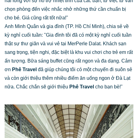
hài lòng với sự hỗ trợ nhiệt tình của các bạn, từ việc tư vấn
chọn phòng đến việc nhắc nhở những thứ cần chuẩn bị
cho bé. Giá cũng rất tốt nữa!"
Anh Minh Quân và gia đình (TP. Hồ Chí Minh), chia sẻ về
kỳ nghỉ cuối tuần: "Gia đình tôi đã có một kỳ nghỉ cuối tuần
thật sự thư giãn và vui vẻ tại MerPerle Dalat. Khách sạn
sang trọng, tiện nghi, đặc biệt là khu vui chơi cho trẻ em rất
ấn tượng. Bữa sáng buffet cũng rất ngon và đa dạng. Cảm
ơn
Phê Travel
đã giúp chúng tôi có một chuyến đi suôn sẻ
và còn giới thiệu thêm nhiều điểm ăn uống ngon ở Đà Lạt
nữa. Chắc chắn sẽ giới thiệu
Phê Travel
cho bạn bè!"