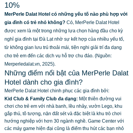
10%
MerPerle Dalat Hotel có những yếu tố nào phù hợp với
gia đình có trẻ nhỏ không?
Có, MerPerle Dalat Hotel
được xem là một trong những lựa chọn hàng đầu cho kỳ
nghỉ gia đình tại Đà Lạt nhờ sự kết hợp của nhiều yếu tố,
từ không gian lưu trú thoải mái, tiện nghi giải trí đa dạng
cho trẻ em đến các dịch vụ hỗ trợ chu đáo. (Nguồn:
Merperledalat.vn, 2025).
Những điểm nổi bật của MerPerle Dalat
Hotel dành cho gia đình?
MerPerle Dalat Hotel chinh phục các gia đình bởi:
Kid Club & Family Club đa dạng:
Một thiên đường vui
chơi cho trẻ em với nhà banh, lều nhảy, vườn Lego, khu
gắp thú, tô tượng, nặn đất sét và đặc biệt là khu trò chơi
hướng nghiệp với hơn 30 ngành nghề. Game Center với
các máy game hiện đại cũng là điểm thu hút các bạn nhỏ