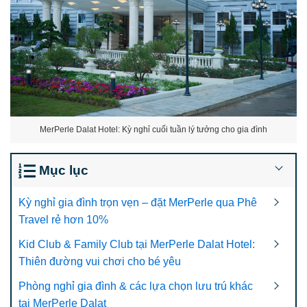
MerPerle Dalat Hotel: Kỳ nghỉ cuối tuần lý tưởng cho gia đình
Mục lục
Kỳ nghỉ gia đình trọn vẹn – đặt MerPerle qua Phê
Travel rẻ hơn 10%
Kid Club & Family Club tại MerPerle Dalat Hotel:
Thiên đường vui chơi cho bé yêu
Phòng nghỉ gia đình & các lựa chọn lưu trú khác
tại MerPerle Dalat