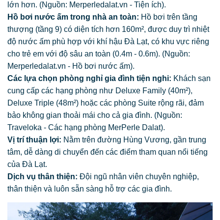
lớn hơn. (Nguồn: Merperledalat.vn - Tiện ích).
Hồ bơi nước ấm trong nhà an toàn:
Hồ bơi trên tầng
thượng (tầng 9) có diện tích hơn 160m², được duy trì nhiệt
độ nước ấm phù hợp với khí hậu Đà Lạt, có khu vực riêng
cho trẻ em với độ sâu an toàn (0.4m - 0.6m). (Nguồn:
Merperledalat.vn - Hồ bơi nước ấm).
Các lựa chọn phòng nghỉ gia đình tiện nghi:
Khách sạn
cung cấp các hạng phòng như Deluxe Family (40m²),
Deluxe Triple (48m²) hoặc các phòng Suite rộng rãi, đảm
bảo không gian thoải mái cho cả gia đình. (Nguồn:
Traveloka - Các hạng phòng MerPerle Dalat).
Vị trí thuận lợi:
Nằm trên đường Hùng Vương, gần trung
tâm, dễ dàng di chuyển đến các điểm tham quan nổi tiếng
của Đà Lạt.
Dịch vụ thân thiện:
Đội ngũ nhân viên chuyên nghiệp,
thân thiện và luôn sẵn sàng hỗ trợ các gia đình.