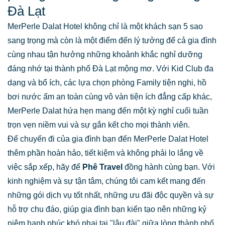
Đà Lạt
MerPerle Dalat Hotel không chỉ là một khách sạn 5 sao
sang trọng mà còn là một điểm đến lý tưởng để cả gia đình
cùng nhau tận hưởng những khoảnh khắc nghỉ dưỡng
đáng nhớ tại thành phố Đà Lạt mộng mơ. Với Kid Club đa
dạng và bổ ích, các lựa chọn phòng Family tiện nghi, hồ
bơi nước ấm an toàn cùng vô vàn tiện ích đẳng cấp khác,
MerPerle Dalat hứa hẹn mang đến một kỳ nghỉ cuối tuần
trọn vẹn niềm vui và sự gắn kết cho mọi thành viên.
Để chuyến đi của gia đình bạn đến MerPerle Dalat Hotel
thêm phần hoàn hảo, tiết kiệm và không phải lo lắng về
việc sắp xếp, hãy để
Phê Travel
đồng hành cùng bạn. Với
kinh nghiệm và sự tận tâm, chúng tôi cam kết mang đến
những gói dịch vụ tốt nhất, những ưu đãi độc quyền và sự
hỗ trợ chu đáo, giúp gia đình bạn kiến tạo nên những kỷ
niệm hạnh phúc khó phai tại "lâu đài" giữa lòng thành phố