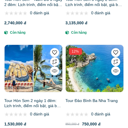
2 đêm: Lịch trình, điểm nổi bật,
Lịch trình, điểm nổi bật, giá bán,
giá bán, kinh nghiệm du lịch &
kinh nghiệm du lịch & đơn vị uy
0 đánh giá
0 đánh giá
đơn vị uy tín
tín
2,740,000 đ
3,135,000 đ
Còn hàng
Còn hàng
12%
Tour Hòn Sơn 2 ngày 1 đêm:
Tour Đảo Bình Ba Nha Trang
Lịch trình, điểm nổi bật, giá bán,
kinh nghiệm du lịch & đơn vị uy
0 đánh giá
0 đánh giá
tín
1,530,000 đ
750,000 đ
850,000 đ