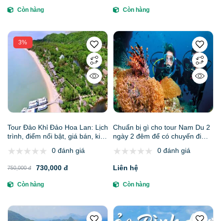
Còn hàng
Còn hàng
3%
Tour Đảo Khỉ Đảo Hoa Lan: Lịch
Chuẩn bị gì cho tour Nam Du 2
trình, điểm nổi bật, giá bán, kinh
ngày 2 đêm để có chuyến đi
nghiệm du lịch & đơn vị uy tín
hoàn hảo?
0 đánh giá
0 đánh giá
730,000 đ
Liên hệ
750,000 đ
Còn hàng
Còn hàng