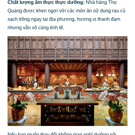
Chất lượng ẩm thực thực dưỡng:
Nhà hàng Thọ
Quang được khen ngợi với các món ăn sử dụng rau củ
sạch trồng ngay tại địa phương, hương vị thanh đạm
nhưng vẫn vô cùng tinh tế.
Nếu bạn muốn thay đổi không gian nghỉ dưỡng sôi