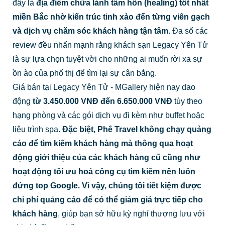
đây là
địa điểm chữa lành tâm hồn (healing) tốt nhất
miền Bắc nhờ kiến trúc tinh xảo đến từng viên gạch
và dịch vụ chăm sóc khách hàng tận tâm
. Đa số các
review đều nhấn mạnh rằng khách sạn Legacy Yên Tử
là sự lựa chọn tuyệt vời cho những ai muốn rời xa sự
ồn ào của phố thị để tìm lại sự cân bằng.
Giá bán tại Legacy Yên Tử - MGallery hiện nay dao
động
từ 3.450.000 VNĐ đến 6.650.000 VNĐ
tùy theo
hạng phòng và các gói dịch vụ đi kèm như buffet hoặc
liệu trình spa.
Đặc biệt, Phê Travel không chạy quảng
cáo để tìm kiếm khách hàng mà thông qua hoạt
động giới thiệu của các khách hàng cũ cũng như
hoạt động tối ưu hoá công cụ tìm kiếm nên luôn
đứng top Google. Vì vậy, chúng tôi tiết kiệm được
chi phí quảng cáo để có thể giảm giá trực tiếp cho
khách hàng
, giúp bạn sở hữu kỳ nghỉ thượng lưu với