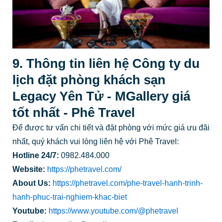
9. Thông tin liên hệ Công ty du
lịch đặt phòng khách sạn
Legacy Yên Tử - MGallery giá
tốt nhất - Phê Travel
Để được tư vấn chi tiết và đặt phòng với mức giá ưu đãi
nhất, quý khách vui lòng liên hệ với Phê Travel:
Hotline 24/7:
0982.484.000
Website:
https://phetravel.com/
About Us:
https://phetravel.com/phe-travel-hanh-trinh-
hanh-phuc-trai-nghiem-khac-biet
Youtube:
https://www.youtube.com/@phetravel