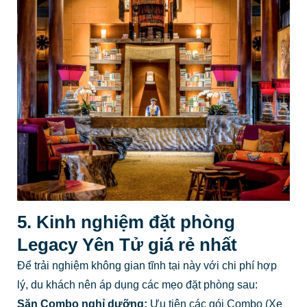
5. Kinh nghiệm đặt phòng
Legacy Yên Tử giá rẻ nhất
Để trải nghiệm không gian tĩnh tại này với chi phí hợp
lý, du khách nên áp dụng các mẹo đặt phòng sau:
Săn Combo nghỉ dưỡng:
Ưu tiên các gói Combo (Xe