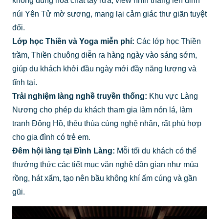
không dùng hóa chất tẩy rửa, view nhìn thẳng lên đỉnh
núi Yên Tử mờ sương, mang lại cảm giác thư giãn tuyệt
đối.
Lớp học Thiền và Yoga miễn phí:
Các lớp học Thiền
trầm, Thiền chuông diễn ra hàng ngày vào sáng sớm,
giúp du khách khởi đầu ngày mới đầy năng lượng và
tĩnh tại.
Trải nghiệm làng nghề truyền thống:
Khu vực Làng
Nương cho phép du khách tham gia làm nón lá, làm
tranh Đông Hồ, thêu thùa cùng nghệ nhân, rất phù hợp
cho gia đình có trẻ em.
Đêm hội làng tại Đình Làng:
Mỗi tối du khách có thể
thưởng thức các tiết mục văn nghệ dân gian như múa
rồng, hát xẩm, tạo nên bầu không khí ấm cúng và gần
gũi.