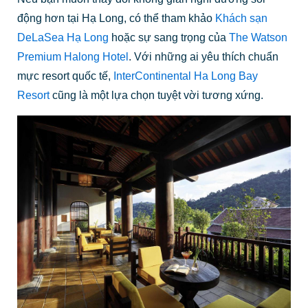
động hơn tại Hạ Long, có thể tham khảo
Khách sạn
DeLaSea Hạ Long
hoặc sự sang trọng của
The Watson
Premium Halong Hotel
. Với những ai yêu thích chuẩn
mực resort quốc tế,
InterContinental Ha Long Bay
Resort
cũng là một lựa chọn tuyệt vời tương xứng.