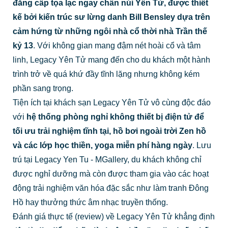
đẳng cấp tọa lạc ngay chân núi Yên Tử, được thiết
kế bởi kiến trúc sư lừng danh Bill Bensley dựa trên
cảm hứng từ những ngôi nhà cổ thời nhà Trần thế
kỷ 13
. Với không gian mang đậm nét hoài cổ và tâm
linh, Legacy Yên Tử mang đến cho du khách một hành
trình trở về quá khứ đầy tĩnh lặng nhưng không kém
phần sang trọng.
Tiện ích tại khách sạn Legacy Yên Tử vô cùng độc đáo
với
hệ thống phòng nghỉ không thiết bị điện tử để
tối ưu trải nghiệm tĩnh tại, hồ bơi ngoài trời Zen hồ
và các lớp học thiền, yoga miễn phí hàng ngày
. Lưu
trú tại Legacy Yen Tu - MGallery, du khách không chỉ
được nghỉ dưỡng mà còn được tham gia vào các hoạt
động trải nghiệm văn hóa đặc sắc như làm tranh Đông
Hồ hay thưởng thức âm nhạc truyền thống.
Đánh giá thực tế (review) về Legacy Yên Tử khẳng định