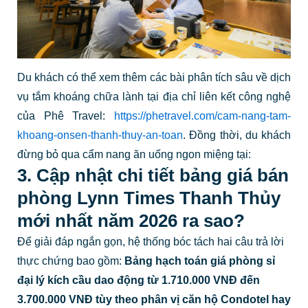
Du khách có thể xem thêm các bài phân tích sâu về dịch
vụ tắm khoáng chữa lành tại địa chỉ liên kết công nghệ
của Phê Travel:
https://phetravel.com/cam-nang-tam-
khoang-onsen-thanh-thuy-an-toan
. Đồng thời, du khách
đừng bỏ qua cẩm nang ăn uống ngon miệng tại:
3. Cập nhật chi tiết bảng giá bán
phòng Lynn Times Thanh Thủy
mới nhất năm 2026 ra sao?
Để giải đáp ngắn gọn, hệ thống bóc tách hai câu trả lời
thực chứng bao gồm:
Bảng hạch toán giá phòng sỉ
đại lý kích cầu dao động từ 1.710.000 VNĐ đến
3.700.000 VNĐ tùy theo phân vị căn hộ Condotel hay