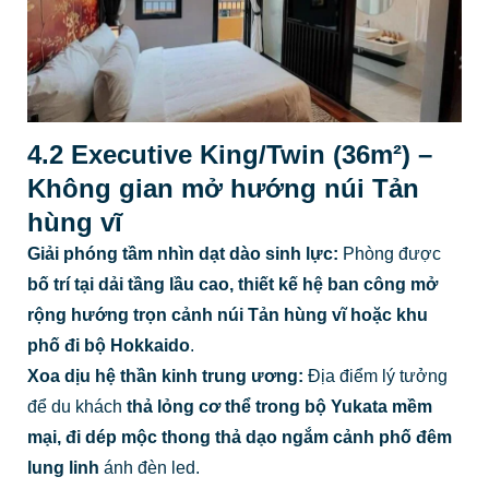
4.2 Executive King/Twin (36m²) –
Không gian mở hướng núi Tản
hùng vĩ
Giải phóng tầm nhìn dạt dào sinh lực:
Phòng được
bố trí tại dải tầng lầu cao, thiết kế hệ ban công mở
rộng hướng trọn cảnh núi Tản hùng vĩ hoặc khu
phố đi bộ Hokkaido
.
Xoa dịu hệ thần kinh trung ương:
Địa điểm lý tưởng
để du khách
thả lỏng cơ thể trong bộ Yukata mềm
mại, đi dép mộc thong thả dạo ngắm cảnh phố đêm
lung linh
ánh đèn led.