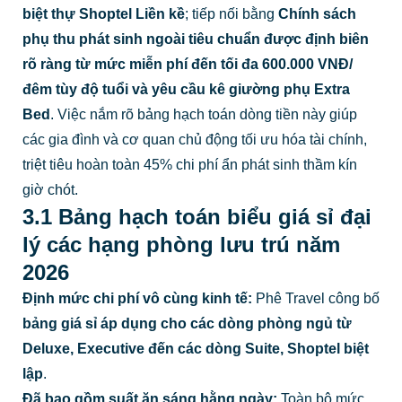
biệt thự Shoptel Liền kề
; tiếp nối bằng
Chính sách
phụ thu phát sinh ngoài tiêu chuẩn được định biên
rõ ràng từ mức miễn phí đến tối đa 600.000 VNĐ/
đêm tùy độ tuổi và yêu cầu kê giường phụ Extra
Bed
. Việc nắm rõ bảng hạch toán dòng tiền này giúp
các gia đình và cơ quan chủ động tối ưu hóa tài chính,
triệt tiêu hoàn toàn 45% chi phí ẩn phát sinh thầm kín
giờ chót.
3.1 Bảng hạch toán biểu giá sỉ đại
lý các hạng phòng lưu trú năm
2026
Định mức chi phí vô cùng kinh tế:
Phê Travel công bố
bảng giá sỉ áp dụng cho các dòng phòng ngủ từ
Deluxe, Executive đến các dòng Suite, Shoptel biệt
lập
.
Đã bao gồm suất ăn sáng hằng ngày:
Toàn bộ mức