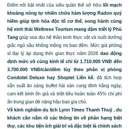
Điểm nổi bật nhất của siêu quần thể sở hữu
lõi mạch
khoáng nóng tự nhiên chứa hàm lượng Radon quý
hiếm giúp tịnh hóa độc tố cơ thể, song hành cùng
hệ sinh thái Wellness Tourism mang đậm triết lý Phù
Tang
giúp xoa dịu hệ thần kinh thực vật và nuôi dưỡng
giấc ngủ sâu không mộng mị ban đêm. Mức giá phòng
sỉ đại lý áp dụng thời gian thực năm 2026
dao động
định mức vô cùng kinh tế chỉ từ 1.710.000 VNĐ đến
3.700.000 VNĐ/căn/đêm tùy theo phân vị phòng
Condotel Deluxe hay Shoptel Liền kề
, đã tích hợp
sẵn suất ăn sáng buffet hải sản cung đình hằng ngày,
cam kết bình ổn giá và triệt tiêu hoàn toàn 45% chi phí
ẩn trung gian đè nặng hầu bao gia chủ.
Về kinh nghiệm du lịch
Lynn Times Thanh Thuỷ
, du
khách cần nắm rõ các thông tin về phân hạng biệt
thự, các khu tiện ích giải trí và đặc biệt là chính sách