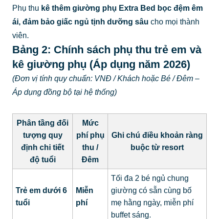
Phụ thu
kê thêm giường phụ Extra Bed bọc đệm êm
ái, đảm bảo giấc ngủ tịnh dưỡng sâu
cho mọi thành
viên.
Bảng 2: Chính sách phụ thu trẻ em và
kê giường phụ (Áp dụng năm 2026)
(Đơn vị tính quy chuẩn: VNĐ / Khách hoặc Bé / Đêm –
Áp dụng đồng bộ tại hệ thống)
Phân tầng đối
Mức
tượng quy
phí phụ
Ghi chú điều khoản ràng
định chi tiết
thu /
buộc từ resort
độ tuổi
Đêm
Tối đa 2 bé ngủ chung
Trẻ em dưới 6
Miễn
giường có sẵn cùng bố
tuổi
phí
mẹ hằng ngày, miễn phí
buffet sáng.