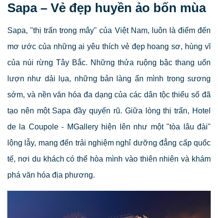
Sapa – Vẻ đẹp huyền ảo bốn mùa
Sapa, "thị trấn trong mây" của Việt Nam, luôn là điểm đến
mơ ước của những ai yêu thích vẻ đẹp hoang sơ, hùng vĩ
của núi rừng Tây Bắc. Những thửa ruộng bậc thang uốn
lượn như dải lụa, những bản làng ẩn mình trong sương
sớm, và nền văn hóa đa dạng của các dân tộc thiểu số đã
tạo nên một Sapa đầy quyến rũ. Giữa lòng thị trấn, Hotel
de la Coupole - MGallery hiện lên như một "tòa lâu đài"
lộng lẫy, mang đến trải nghiệm nghỉ dưỡng đẳng cấp quốc
tế, nơi du khách có thể hòa mình vào thiên nhiên và khám
phá văn hóa địa phương.