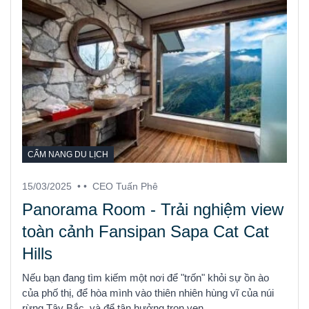
CẨM NANG DU LỊCH
15/03/2025
• •
CEO Tuấn Phê
Panorama Room - Trải nghiệm view
toàn cảnh Fansipan Sapa Cat Cat
Hills
Nếu bạn đang tìm kiếm một nơi để "trốn" khỏi sự ồn ào
của phố thị, để hòa mình vào thiên nhiên hùng vĩ của núi
rừng Tây Bắc, và để tận hưởng trọn vẹn ...