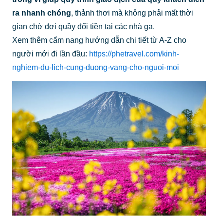
ra nhanh chóng
, thảnh thơi mà không phải mất thời
gian chờ đợi quầy đổi tiền tại các nhà ga.
Xem thêm cẩm nang hướng dẫn chi tiết từ A-Z cho
người mới đi lần đầu:
https://phetravel.com/kinh-
nghiem-du-lich-cung-duong-vang-cho-nguoi-moi