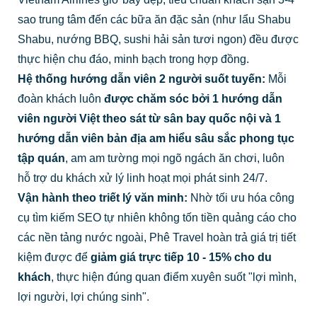
sao trung tâm đến các bữa ăn đặc sản (như lẩu Shabu
Shabu, nướng BBQ, sushi hải sản tươi ngon) đều được
thực hiện chu đáo, minh bạch trong hợp đồng.
Hệ thống hướng dẫn viên 2 người suốt tuyến:
Mỗi
đoàn khách luôn
được chăm sóc bởi 1 hướng dẫn
viên người Việt theo sát từ sân bay quốc nội và 1
hướng dẫn viên bản địa am hiểu sâu sắc phong tục
tập quán
, am am tường mọi ngõ ngách ăn chơi, luôn
hỗ trợ du khách xử lý linh hoạt mọi phát sinh 24/7.
Vận hành theo triết lý văn minh:
Nhờ tối ưu hóa công
cụ tìm kiếm SEO tự nhiên không tốn tiền quảng cáo cho
các nền tảng nước ngoài, Phê Travel hoàn trả giá trị tiết
kiệm được để
giảm giá trực tiếp 10 - 15% cho du
khách
, thực hiện đúng quan điểm xuyên suốt "lợi mình,
lợi người, lợi chúng sinh".