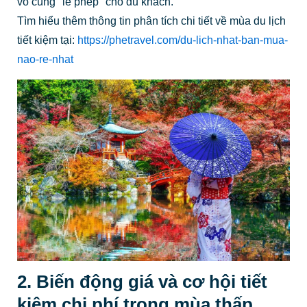
vô cùng "lễ phép" cho du khách.
Tìm hiểu thêm thông tin phân tích chi tiết về mùa du lịch
tiết kiệm tại:
https://phetravel.com/du-lich-nhat-ban-mua-
nao-re-nhat
2. Biến động giá và cơ hội tiết
kiệm chi phí trong mùa thấp