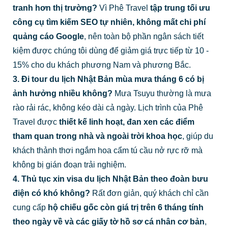
tranh hơn thị trường?
Vì Phê Travel
tập trung tối ưu
công cụ tìm kiếm SEO tự nhiên, không mất chi phí
quảng cáo Google
, nên toàn bộ phần ngân sách tiết
kiệm được chúng tôi dùng để giảm giá trực tiếp từ 10 -
15% cho du khách phương Nam và phương Bắc.
3. Đi tour du lịch Nhật Bản mùa mưa tháng 6 có bị
ảnh hưởng nhiều không?
Mưa Tsuyu thường là mưa
rào rải rác, không kéo dài cả ngày. Lịch trình của Phê
Travel được
thiết kế linh hoạt, đan xen các điểm
tham quan trong nhà và ngoài trời khoa học
, giúp du
khách thảnh thơi ngắm hoa cẩm tú cầu nở rực rỡ mà
không bị gián đoạn trải nghiệm.
4. Thủ tục xin visa du lịch Nhật Bản theo đoàn bưu
điện có khó không?
Rất đơn giản, quý khách chỉ cần
cung cấp
hộ chiếu gốc còn giá trị trên 6 tháng tính
theo ngày về và các giấy tờ hồ sơ cá nhân cơ bản
,