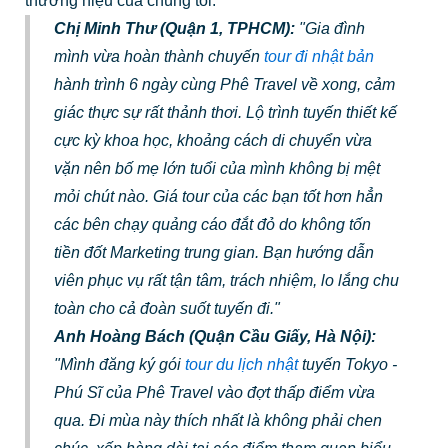
thương hiệu của chúng tôi.
Chị Minh Thư (Quận 1, TPHCM):
"Gia đình
mình vừa hoàn thành chuyến
tour đi nhật bản
hành trình 6 ngày cùng Phê Travel về xong, cảm
giác thực sự rất thảnh thơi. Lộ trình tuyến thiết kế
cực kỳ khoa học, khoảng cách di chuyển vừa
vặn nên bố mẹ lớn tuổi của mình không bị mệt
mỏi chút nào. Giá tour của các bạn tốt hơn hẳn
các bên chạy quảng cáo đắt đỏ do không tốn
tiền đốt Marketing trung gian. Bạn hướng dẫn
viên phục vụ rất tận tâm, trách nhiệm, lo lắng chu
toàn cho cả đoàn suốt tuyến đi."
Anh Hoàng Bách (Quận Cầu Giấy, Hà Nội):
"Mình đăng ký gói
tour du lịch nhật
tuyến Tokyo -
Phú Sĩ của Phê Travel vào đợt thấp điểm vừa
qua. Đi mùa này thích nhất là không phải chen