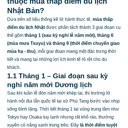
thuộc mùa thấp điểm du lịch
Nhật Bản?
Dựa trên số liệu thống kê lữ hành thực tế,
mùa thấp
điểm du lịch Nhật
được phân tách thành 3 giai đoạn cụ
thể gồm
tháng 1 (sau kỳ nghỉ lễ năm mới), tháng 6
(mùa mưa Tsuyu) và tháng 9 (thời điểm chuyển giao
mùa hạ - thu)
, mỗi giai đoạn mang một đặc trưng thời
tiết và mang lại những lợi ích kinh tế rõ rệt cho du
khách.
1.1 Tháng 1 – Giai đoạn sau kỳ
nghỉ năm mới Dương lịch
Sau khi tuần lễ đón năm mới khép lại, thị trường lữ
hành nội địa lẫn quốc tế tại xứ Phù Tang bước vào nhịp
sống bình lặng. Thời tiết tháng 1 tại vùng trung tâm như
Tokyo hay Osaka tuy lạnh nhưng rất khô ráo, thường
xuyên có nắng xanh trong trẻo. Đây
là thời điểm tuyệt