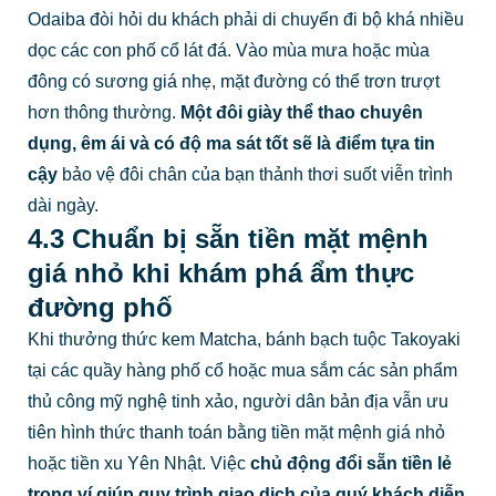
Odaiba đòi hỏi du khách phải di chuyển đi bộ khá nhiều
dọc các con phố cổ lát đá. Vào mùa mưa hoặc mùa
đông có sương giá nhẹ, mặt đường có thể trơn trượt
hơn thông thường.
Một đôi giày thể thao chuyên
dụng, êm ái và có độ ma sát tốt sẽ là điểm tựa tin
cậy
bảo vệ đôi chân của bạn thảnh thơi suốt viễn trình
dài ngày.
4.3 Chuẩn bị sẵn tiền mặt mệnh
giá nhỏ khi khám phá ẩm thực
đường phố
Khi thưởng thức kem Matcha, bánh bạch tuộc Takoyaki
tại các quầy hàng phố cổ hoặc mua sắm các sản phẩm
thủ công mỹ nghệ tinh xảo, người dân bản địa vẫn ưu
tiên hình thức thanh toán bằng tiền mặt mệnh giá nhỏ
hoặc tiền xu Yên Nhật. Việc
chủ động đổi sẵn tiền lẻ
trong ví giúp quy trình giao dịch của quý khách diễn