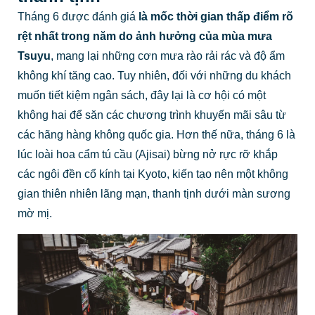
Tháng 6 được đánh giá
là mốc thời gian thấp điểm rõ
rệt nhất trong năm do ảnh hưởng của mùa mưa
Tsuyu
, mang lại những cơn mưa rào rải rác và độ ẩm
không khí tăng cao. Tuy nhiên, đối với những du khách
muốn tiết kiệm ngân sách, đây lại là cơ hội có một
không hai để săn các chương trình khuyến mãi sâu từ
các hãng hàng không quốc gia. Hơn thế nữa, tháng 6 là
lúc loài hoa cẩm tú cầu (Ajisai) bừng nở rực rỡ khắp
các ngôi đền cổ kính tại Kyoto, kiến tạo nên một không
gian thiên nhiên lãng mạn, thanh tịnh dưới màn sương
mờ mị.