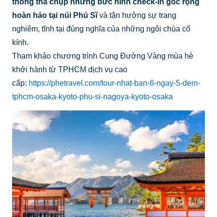
thong thả chụp những bức hình check-in góc rộng
hoàn hảo tại núi Phú Sĩ
và tận hưởng sự trang
nghiêm, tĩnh tại đúng nghĩa của những ngôi chùa cổ
kính.
Tham khảo chương trình Cung Đường Vàng mùa hè
khởi hành từ TPHCM dịch vụ cao
cấp:
https://phetravel.com/tour-nhat-ban-6-ngay-5-dem-
tphcm-osaka-kyoto-phu-si-nagoya-kyoto-osaka