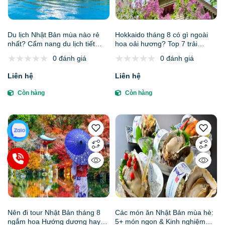
Du lịch Nhật Bản mùa nào rẻ
Hokkaido tháng 8 có gì ngoài
nhất? Cẩm nang du lịch tiết
hoa oải hương? Top 7 trải
kiệm cho người đi lần đầu
nghiệm mùa hè rực rỡ bạn
0 đánh giá
0 đánh giá
chưa biết
Liên hệ
Liên hệ
Còn hàng
Còn hàng
Nên đi tour Nhật Bản tháng 8
Các món ăn Nhật Bản mùa hè:
ngắm hoa Hướng dương hay
5+ món ngon & Kinh nghiệm