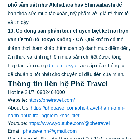
phố sầm uất như Akihabara hay Shinsaibashi
để
bạn thỏa sức mua tảo xoắn, mỹ phẩm với giá rẻ thực tế
và tin cậy.
10. Có dòng sản phẩm tour chuyên biệt kết nối trọn
vẹn từ thủ đô Tokyo không?
Có
. Quý khách có thể
thảnh thơi tham khảo thêm toàn bộ danh mục điểm đến,
ẩm thực và kinh nghiệm mua sắm chi tiết được tổng
hợp tại cẩm nang
du lịch Tokyo
cao cấp của chúng tôi
để chuẩn bị tốt nhất cho chuyến đi đầu tiên của mình.
Thông tin liên hệ Phê Travel
Hotline 24/7: 0982484000
Website:
https://phetravel.com/
About Us:
https://phetravel.com/phe-travel-hanh-trinh-
hanh-phuc-trai-nghiem-khac-biet
Youtube:
https://www.youtube.com/@phetravel
Email:
phetravelhn@gmail.com
Văn phòng Hà Nội:
Biệt thự vườn C27-10 Geleximco Lê