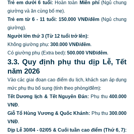
Trẻ em dưới 6 tuổi:
Hoàn toàn
Miễn phí
(Ngủ chung
giường và ăn cùng bố mẹ).
Trẻ em từ 6 - 11 tuổi:
15
0.000 VNĐ/đêm
(Ngủ chung
giường).
Người lớn thứ 3 (Từ 12 tuổi trở lên):
Không giường phụ:
30
0.000 VNĐ/đêm
.
Có giường phụ (Extra bed):
50
0.000 VNĐ/đêm
.
3.3. Quy định phụ thu dịp Lễ, Tết
năm 2026
Vào các giai đoạn cao điểm du lịch, khách sạn áp dụng
mức phụ thu bổ sung (tính theo phòng/đêm):
Tết Dương lịch & Tết Nguyên Đán:
Phụ thu
4
00.000
VNĐ
.
Giỗ Tổ Hùng Vương & Quốc Khánh:
Phụ thu
3
00.000
VNĐ
.
Dịp Lễ 30/04 - 02/05 & Cuối tuần cao điểm (Thứ 6, 7):