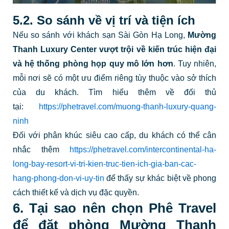
5.2. So sánh về vị trí và tiện ích
Nếu so sánh với khách sạn Sài Gòn Hạ Long,
Mường
Thanh Luxury Center vượt trội về
kiến trúc hiện đại
và hệ thống phòng họp quy mô lớn hơn
. Tuy nhiên,
mỗi nơi sẽ có một ưu điểm riêng tùy thuộc vào sở thích
của du khách. Tìm hiểu thêm về đối thủ
tại:
https://phetravel.com/muong-thanh-luxury-quang-
ninh
Đối với phân khúc siêu cao cấp, du khách có thể cân
nhắc thêm
https://phetravel.com/intercontinental-ha-
long-bay-resort-vi-tri-kien-truc-tien-ich-gia-ban-cac-
hang-phong-don-vi-uy-tin
để thấy sự khác biệt về phong
cách thiết kế và dịch vụ đặc quyền.
6. Tại sao nên chọn Phê Travel
để đặt phòng Mường Thanh