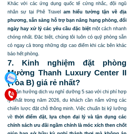
Khác với các ứng dụng quốc tế cứng nhắc, đội ngũ
nhân sự tại Phê Travel
am hiểu tường tận về địa
phương, sẵn sàng hỗ trợ bạn
nâng hạng phòng, đổi
ngày hay xử lý các yêu cầu đặc biệt
một cách nhanh
chóng nhất. Đặc biệt, chúng tôi luôn có quỹ phòng sẵn
có ngay cả trong những dịp cao điểm khi các bên khác
báo hết phòng.
7. Kinh nghiệm đặt phòng
Mường Thanh Luxury Center II
(Tòa B) giá rẻ nhất?
Để tận hưởng dịch vụ nghỉ dưỡng 5 sao với chi phí hợp
lý nhất trong năm 2026, du khách cần nắm vững các
chiến lược đặt chỗ thông minh. Việc chuẩn bị kỹ lưỡng
về
thời điểm đặt, lựa chọn đại lý và tận dụng các
chính sách ưu đãi ngầm
chính là móc xích then chốt
giúp bạn sở hữu kỳ nghỉ thảnh thơi mà không áp