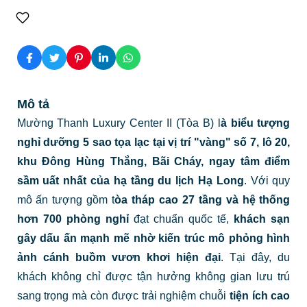
Mô tả
Mường Thanh Luxury Center II (Tòa B) l
à biểu tượng
nghỉ dưỡng 5 sao tọa lạc tại vị trí "vàng" số 7, lô 20,
khu Đông Hùng Thắng, Bãi Cháy, ngay tâm điểm
sầm uất nhất của hạ tầng du lịch Hạ Long
. Với quy
mô ấn tượng gồm t
òa tháp cao 27 tầng và hệ thống
hơn 700 phòng nghỉ
đạt chuẩn quốc tế,
khách sạn
gây dấu ấn mạnh mẽ nhờ kiến trúc mô phỏng hình
ảnh cánh buồm vươn khơi hiện đại
. Tại đây, du
khách không chỉ được tận hưởng không gian lưu trú
sang trọng mà còn được trải nghiệm chuỗi
tiện ích cao