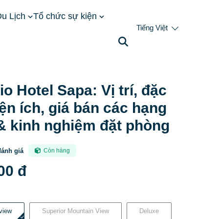
u Lịch
Tổ chức sự kiện
Tiếng Việt
iểm, tiện ích, giá bán các hạng phòng & kinh nghiệm đặt
io Hotel Sapa: Vị trí, đặc
iện ích, giá bán các hạng
& kinh nghiệm đặt phòng
đánh giá
Còn hàng
00 đ
 view
Superior Mountain View
Deluxe