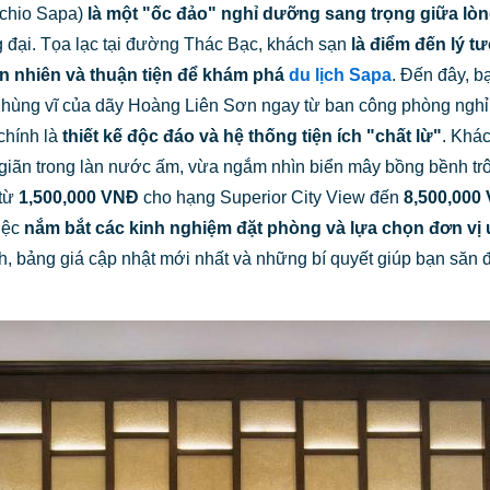
achio Sapa)
là một "ốc đảo" nghỉ dưỡng sang trọng giữa lòn
đại. Tọa lạc tại đường Thác Bạc, khách sạn
là điểm đến lý 
n nhiên và thuận tiện để khám phá
du lịch Sapa
. Đến đây, 
hùng vĩ của dãy Hoàng Liên Sơn ngay từ ban công phòng nghỉ
chính là
thiết kế độc đáo và hệ thống tiện ích "chất lừ"
. Khá
ư giãn trong làn nước ấm, vừa ngắm nhìn biển mây bồng bềnh tr
 từ
1,500,000 VNĐ
cho hạng Superior City View đến
8,500,000
việc
nắm bắt các kinh nghiệm đặt phòng và lựa chọn đơn vị 
ện ích, bảng giá cập nhật mới nhất và những bí quyết giúp bạn să