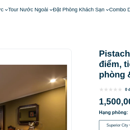
ớc
Tour Nước Ngoài
Đặt Phòng Khách Sạn
Combo D
ền Bắc
Khách Sạn Sapa
Pistachio Hotel Sapa: Vị trí, đặc đ
Pistach
điểm, t
phòng 
0 
1,500,0
Hạng phòng:
Superior City