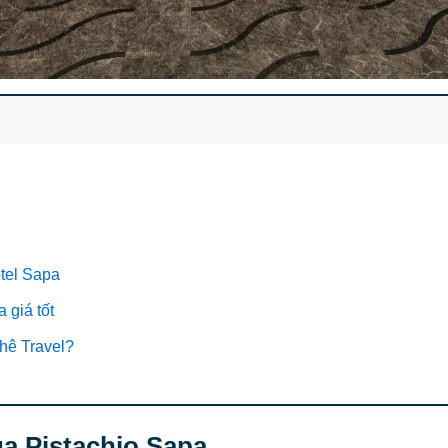
otel Sapa
 giá tốt
Phê Travel?
của Pistachio Sapa