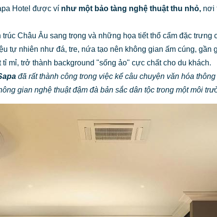
apa Hotel được ví
như một bảo tàng nghệ thuật thu nhỏ,
nơi 
n trúc Châu Âu sang trọng và những họa tiết thổ cẩm đặc trưng
iệu tự nhiên như đá, tre, nứa tạo nên không gian ấm cúng, gần 
tỉ mỉ, trở thành background "sống ảo" cực chất cho du khách.
 Sapa
đã rất thành công trong việc kể câu chuyện văn hóa thông q
ông gian nghệ thuật đậm đà bản sắc dân tộc trong một môi trườn