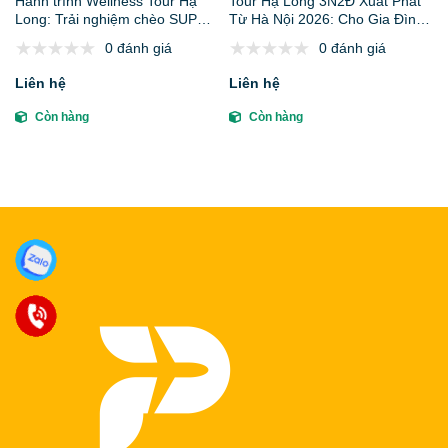
Hành trình Wellness Tour Hạ
Tour Hạ Long 3N2Đ Xuất Phát
Long: Trải nghiệm chèo SUP
Từ Hà Nội 2026: Cho Gia Đình
xuyên hang sáng sớm và tập
Có Người Già, Trẻ Nhỏ
0 đánh giá
0 đánh giá
Taichi trên boong tàu
Liên hệ
Liên hệ
Còn hàng
Còn hàng