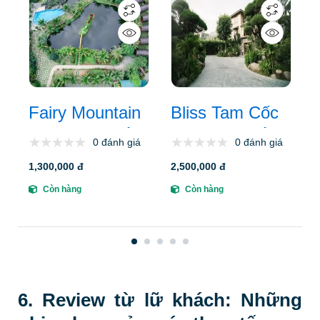
1
Fairy Mountain
Bliss Tam Cốc
Retreat: Vị trí,
Resort: Vị trí,
0 đánh giá
0 đánh giá
kiến trúc, tiện
kiến trúc, tiện
1,300,000 đ
2,500,000 đ
ích, giá bán &
ích, giá bán &
Còn hàng
Còn hàng
đơn vị uy tín
đơn vị uy tín
2026
6. Review từ lữ khách: Những