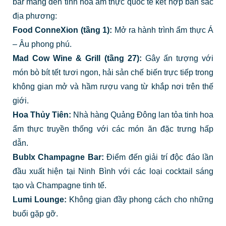
bar mang đến tinh hoa ẩm thực quốc tế kết hợp bản sắc
địa phương:
Food ConneXion (tầng 1):
Mở ra hành trình ẩm thực Á
– Âu phong phú.
Mad Cow Wine & Grill (tầng 27):
Gây ấn tượng với
món bò bít tết tươi ngon, hải sản chế biến trực tiếp trong
không gian mở và hầm rượu vang từ khắp nơi trên thế
giới.
Hoa Thủy Tiên:
Nhà hàng Quảng Đông lan tỏa tinh hoa
ẩm thực truyền thống với các món ăn đặc trưng hấp
dẫn.
Bublx Champagne Bar:
Điểm đến giải trí độc đáo lần
đầu xuất hiện tại Ninh Bình với các loại cocktail sáng
tạo và Champagne tinh tế.
Lumi Lounge:
Không gian đầy phong cách cho những
buổi gặp gỡ.