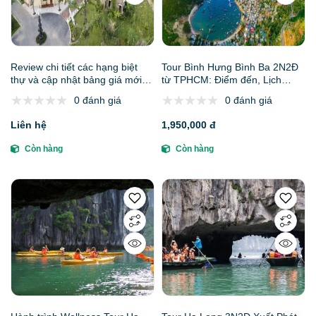
Review chi tiết các hạng biệt
Tour Bình Hưng Bình Ba 2N2Đ
thự và cập nhật bảng giá mới
từ TPHCM: Điểm đến, Lịch
nhất tại Vườn Vua Resort &
trình, Báo giá, Kinh nghiệm và
0 đánh giá
0 đánh giá
Villas Phú Thọ
Gợi ý đơn vị uy tín
Liên hệ
1,950,000 đ
Còn hàng
Còn hàng