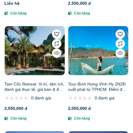
Liên hệ
2,550,000 đ
Còn hàng
Còn hàng
Tam Cốc Retreat: Vị trí, tiện ích,
Tour Bình Hưng Vĩnh Hy 2N2Đ
đánh giá thực tế, giá bán & đơn
xuất phát từ TPHCM: Điểm đến,
vị uy tín 2026
Lịch trình, Báo giá, Kinh nghiệm
0 đánh giá
0 đánh giá
và Gợi ý đơn vị uy tín
2,550,000 đ
2,050,000 đ
Còn hàng
Còn hàng