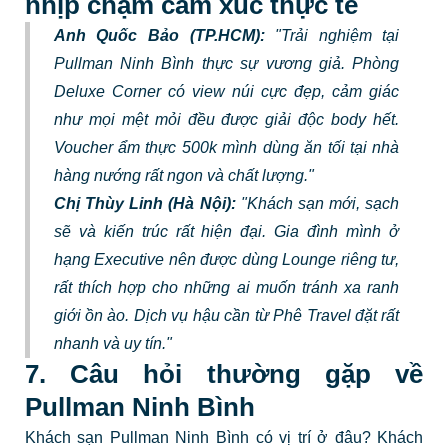
nhịp chạm cảm xúc thực tế
Anh Quốc Bảo (TP.HCM):
"Trải nghiệm tại
Pullman Ninh Bình thực sự vương giả. Phòng
Deluxe Corner có view núi cực đẹp, cảm giác
như mọi mệt mỏi đều được giải độc body hết.
Voucher ẩm thực 500k mình dùng ăn tối tại nhà
hàng nướng rất ngon và chất lượng."
Chị Thùy Linh (Hà Nội):
"Khách sạn mới, sạch
sẽ và kiến trúc rất hiện đại. Gia đình mình ở
hạng Executive nên được dùng Lounge riêng tư,
rất thích hợp cho những ai muốn tránh xa ranh
giới ồn ào. Dịch vụ hậu cần từ Phê Travel đặt rất
nhanh và uy tín."
7. Câu hỏi thường gặp về
Pullman Ninh Bình
Khách sạn Pullman Ninh Bình có vị trí ở đâu? Khách