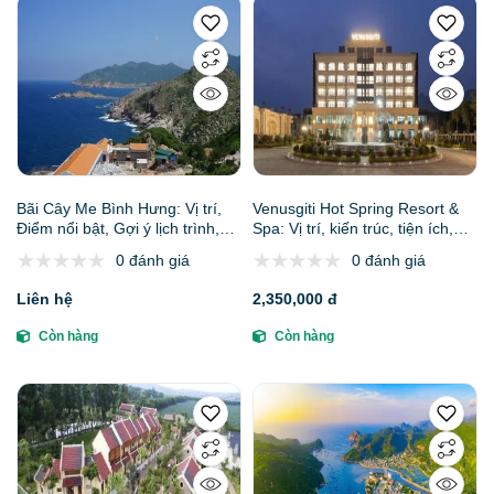
Bãi Cây Me Bình Hưng: Vị trí,
Venusgiti Hot Spring Resort &
Điểm nổi bật, Gợi ý lịch trình,
Spa: Vị trí, kiến trúc, tiện ích,
Kinh nghiệm & Đơn vị uy tín
giá bán các hạng phòng & đơn
0 đánh giá
0 đánh giá
vị uy tín
Liên hệ
2,350,000 đ
Còn hàng
Còn hàng