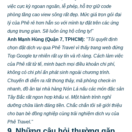
việc cực kỳ ngoan ngoãn, lễ phép, hỗ trợ giữ code
phòng tầng cao view sông rất đẹp. Mức giá trọn gói đại
lý của Phê rẻ hơn hẳn so với mình tự đặt trên các ứng
dụng trung gian. Sẽ luôn ủng hộ công ty!"
Anh Mạnh Hùng (Quận 7, TPHCM):
"Tôi quyết định
chọn đặt dịch vụ qua Phê Travel vì thấy trang web đứng
Top Google tự nhiên rất uy tín và rõ ràng. Cách làm việc
của Phê rất tử tế, minh bạch mọi điều khoản chi phí,
không có chi phí ẩn phát sinh ngoài chương trình.
Chuyến đi diễn ra rất thong thảy, mã phòng check-in
nhanh, đồ ăn tại nhà hàng Nón Lá nấu các món đặc sản
Tây Bắc rất ngon hợp khẩu vị. Một hành trình nghỉ
dưỡng chữa lành đáng tiền. Chắc chắn tôi sẽ giới thiệu
cho bạn bè đồng nghiệp cùng trải nghiệm dịch vụ của
Phê Travel."
9. Những câu hỏi thường gặp