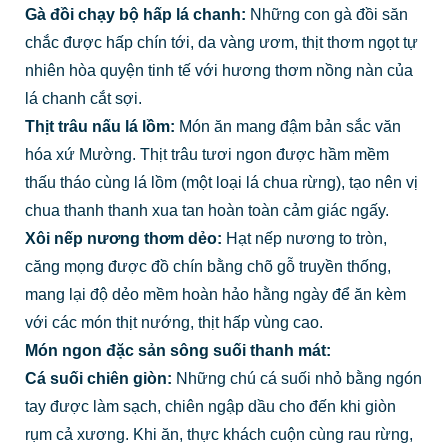
Gà đồi chạy bộ hấp lá chanh:
Những con gà đồi săn
chắc được hấp chín tới, da vàng ươm, thịt thơm ngọt tự
nhiên hòa quyện tinh tế với hương thơm nồng nàn của
lá chanh cắt sợi.
Thịt trâu nấu lá lồm:
Món ăn mang đậm bản sắc văn
hóa xứ Mường. Thịt trâu tươi ngon được hầm mềm
thấu tháo cùng lá lồm (một loại lá chua rừng), tạo nên vị
chua thanh thanh xua tan hoàn toàn cảm giác ngấy.
Xôi nếp nương thơm dẻo:
Hạt nếp nương to tròn,
căng mọng được đồ chín bằng chõ gỗ truyền thống,
mang lại độ dẻo mềm hoàn hảo hằng ngày để ăn kèm
với các món thịt nướng, thịt hấp vùng cao.
Món ngon đặc sản sông suối thanh mát:
Cá suối chiên giòn:
Những chú cá suối nhỏ bằng ngón
tay được làm sạch, chiên ngập dầu cho đến khi giòn
rụm cả xương. Khi ăn, thực khách cuộn cùng rau rừng,