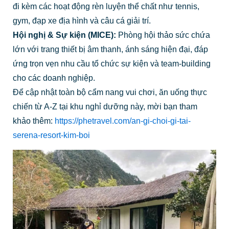
đi kèm các hoạt động rèn luyện thể chất như tennis,
gym, đạp xe địa hình và câu cá giải trí.
Hội nghị & Sự kiện (MICE):
Phòng hội thảo sức chứa
lớn với trang thiết bị âm thanh, ánh sáng hiện đại, đáp
ứng trọn vẹn nhu cầu tổ chức sự kiện và team-building
cho các doanh nghiệp.
Để cập nhật toàn bộ cẩm nang vui chơi, ăn uống thực
chiến từ A-Z tại khu nghỉ dưỡng này, mời bạn tham
khảo thêm:
https://phetravel.com/an-gi-choi-gi-tai-
serena-resort-kim-boi