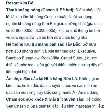
Resort Kim Bôi:
Tắm khoáng nóng (Onsen & Bể bơi):
Điểm nhấn cốt
lõi là khu tắm khoáng Onsen chuẩn Nhật sử dụng
nguồn khoáng nóng Kim Bôi giàu dưỡng chất (giá dịch
vụ từ 800.000đ - 3.000.000đ), kết hợp hệ thống bể bơi
vô cực ngoài trời và bể bơi nước ấm trong nhà.
Hệ thống lưu trú mang bản sắc Tây Bắc:
Sở hữu
hơn 150 phòng nghỉ và biệt thự cao cấp (Executive,
Bamboo Bungalow, Rock Villa, Grand Suite...) được
thiết kế mộc mạc, gần gũi với thiên nhiên nhưng đầy đủ
tiện nghi hiện đại.
Ẩm thực đặc sắc tại Nhà hàng Nón Lá:
Không gian
kiến trúc tre tre độc đáo, chuyên phục vụ các món ăn
đặc sản núi rừng Tây Bắc cùng menu Á - Âu đa dạng.
Chăm sóc sức khỏe & Giải trí chuyên sâu:
Hệ thống
Sen Onsen & Spa đem lại các liệu trình massage trị liệu;