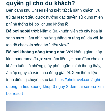
quyền gì cho du khách?
Bên cạnh khu Onsen riêng biệt, tất cả hành khách lưu
trú tại resort đều được hưởng đặc quyền sử dụng miễn
phí hệ thống bể bơi chung khổng lồ:
Bể bơi ngoài trời:
Nằm giữa khuôn viên cỏ cây hoa lá
xanh mướt, tầm nhìn hướng thẳng ra rặng núi đá vôi, là
tọa độ check-in sống ảo "triệu view".
Bể bơi khoáng nóng trong nhà:
Với không gian tháp
kính panorama được sưởi ấm liên tục, bảo đảm cho du
khách luôn có những giây phút ngâm mình thong thảy,
ấm áp ngay cả vào mùa đông giá rét. Xem thêm liệu
trình điều trị chuyên sâu tại:
https://phetravel.com/nghi-
duong-tri-lieu-xuong-khop-3-ngay-2-dem-tai-serena-kim-
boi-resort