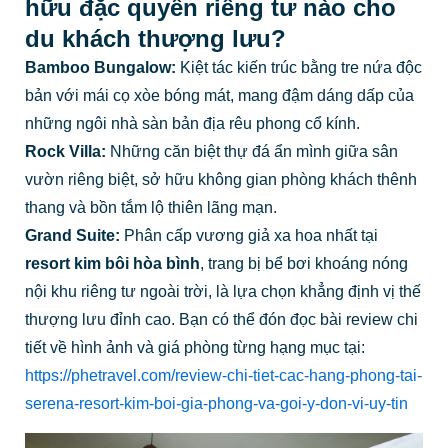
hữu đặc quyền riêng tư nào cho
du khách thượng lưu?
Bamboo Bungalow:
Kiệt tác kiến trúc bằng tre nứa độc
bản với mái cọ xòe bóng mát, mang đậm dáng dấp của
những ngôi nhà sàn bản địa rêu phong cổ kính.
Rock Villa:
Những căn biệt thự đá ẩn mình giữa sân
vườn riêng biệt, sở hữu không gian phòng khách thênh
thang và bồn tắm lộ thiên lãng mạn.
Grand Suite:
Phân cấp vương giả xa hoa nhất tại
resort kim bôi hòa bình
, trang bị bể bơi khoáng nóng
nội khu riêng tư ngoài trời, là lựa chọn khẳng định vị thế
thượng lưu đỉnh cao. Bạn có thể đón đọc bài review chi
tiết về hình ảnh và giá phòng từng hạng mục tại:
https://phetravel.com/review-chi-tiet-cac-hang-phong-tai-
serena-resort-kim-boi-gia-phong-va-goi-y-don-vi-uy-tin