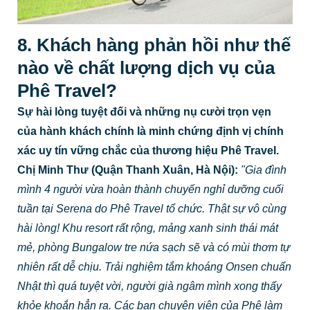
8. Khách hàng phản hồi như thế
nào về chất lượng dịch vụ của
Phê Travel?
Sự hài lòng tuyệt đối và những nụ cười trọn vẹn
của hành khách chính là minh chứng định vị chính
xác uy tín vững chắc của thương hiệu Phê Travel.
Chị Minh Thư (Quận Thanh Xuân, Hà Nội):
"Gia đình
mình 4 người vừa hoàn thành chuyến nghỉ dưỡng cuối
tuần tại Serena do Phê Travel tổ chức. Thật sự vô cùng
hài lòng! Khu resort rất rộng, mảng xanh sinh thái mát
mẻ, phòng Bungalow tre nứa sạch sẽ và có mùi thơm tự
nhiên rất dễ chịu. Trải nghiệm tắm khoáng Onsen chuẩn
Nhật thì quá tuyệt vời, người già ngâm mình xong thấy
khỏe khoắn hẳn ra. Các bạn chuyên viên của Phê làm