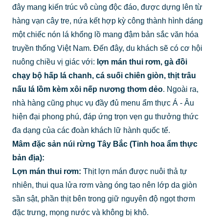
đây mang kiến trúc vô cùng độc đáo, được dựng lên từ
hàng vạn cây tre, nứa kết hợp kỳ công thành hình dáng
một chiếc nón lá khổng lồ mang đậm bản sắc văn hóa
truyền thống Việt Nam. Đến đây, du khách sẽ có cơ hội
nuông chiều vị giác với:
lợn mán thui rơm, gà đồi
chạy bộ hấp lá chanh, cá suối chiên giòn, thịt trâu
nấu lá lồm kèm xôi nếp nương thơm dẻo
. Ngoài ra,
nhà hàng cũng phục vụ đầy đủ menu ẩm thực Á - Âu
hiện đại phong phú, đáp ứng trọn vẹn gu thưởng thức
đa dạng của các đoàn khách lữ hành quốc tế.
Mâm đặc sản núi rừng Tây Bắc (Tinh hoa ẩm thực
bản địa):
Lợn mán thui rơm:
Thịt lợn mán được nuôi thả tự
nhiên, thui qua lửa rơm vàng óng tạo nên lớp da giòn
sần sật, phần thịt bên trong giữ nguyên độ ngọt thơm
đặc trưng, mọng nước và không bị khô.