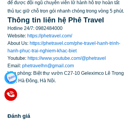
để được đội ngũ chuyên viên lữ hành hỗ trợ hoàn tất
thủ tục giữ chỗ trọn gói nhanh chóng trong vòng 5 phút.
Thông tin liên hệ Phê Travel
Hotline 24/7: 0982484000
Website:
https://phetravel.com/
About Us:
https://phetravel.com/phe-travel-hanh-trinh-
hanh-phuc-trai-nghiem-khac-biet
Youtube:
https://www.youtube.com/@phetravel
Email:
phetravelhn@gmail.com
Văn phòng:
Biệt thự vườn C27-10 Geleximco Lê Trọng
Tấn, Hà Đông, Hà Nội.
Đánh giá