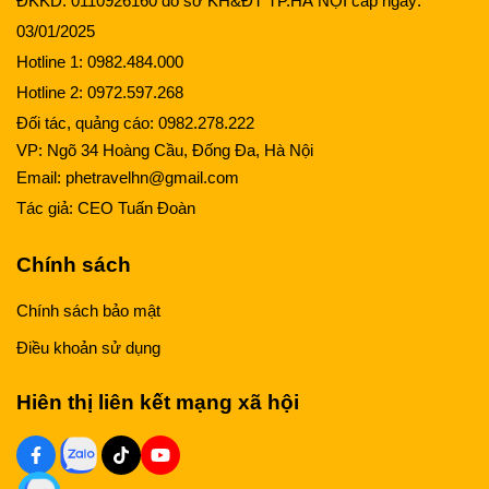
ĐKKD: 0110926160 do sở KH&ĐT TP.HÀ NỘI cấp ngày:
03/01/2025
Hotline 1:
0982.484.000
Hotline 2:
0972.597.268
Đối tác, quảng cáo:
0982.278.222
VP: Ngõ 34 Hoàng Cầu, Đống Đa, Hà Nội
Email:
phetravelhn@gmail.com
Tác giả:
CEO Tuấn Đoàn
Chính sách
Chính sách bảo mật
Điều khoản sử dụng
Hiên thị liên kết mạng xã hội