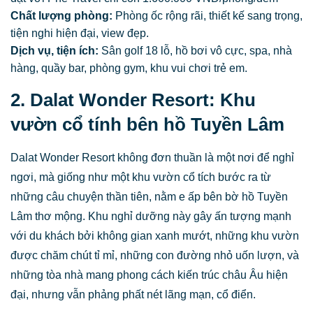
Chất lượng phòng:
Phòng ốc rộng rãi, thiết kế sang trọng,
tiện nghi hiện đại, view đẹp.
Dịch vụ, tiện ích:
Sân golf 18 lỗ, hồ bơi vô cực, spa, nhà
hàng, quầy bar, phòng gym, khu vui chơi trẻ em.
2. Dalat Wonder Resort: Khu
vườn cổ tính bên hồ Tuyền Lâm
Dalat Wonder Resort không đơn thuần là một nơi để nghỉ
ngơi, mà giống như một khu vườn cổ tích bước ra từ
những câu chuyện thần tiên, nằm e ấp bên bờ hồ Tuyền
Lâm thơ mộng. Khu nghỉ dưỡng này gây ấn tượng mạnh
với du khách bởi không gian xanh mướt, những khu vườn
được chăm chút tỉ mỉ, những con đường nhỏ uốn lượn, và
những tòa nhà mang phong cách kiến trúc châu Âu hiện
đại, nhưng vẫn phảng phất nét lãng mạn, cổ điển.