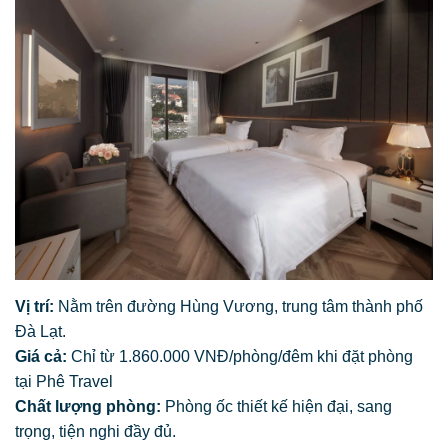
Vị trí:
Nằm trên đường Hùng Vương, trung tâm thành phố
Đà Lạt.
Giá cả:
Chỉ từ 1.860.000 VNĐ/phòng/đêm khi đặt phòng
tại Phê Travel
Chất lượng phòng:
Phòng ốc thiết kế hiện đại, sang
trọng, tiện nghi đầy đủ.