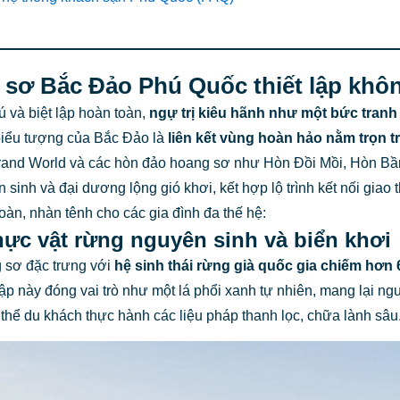
 sơ Bắc Đảo Phú Quốc thiết lập khô
ú và biệt lập hoàn toàn,
ngự trị kiêu hãnh như một bức tranh 
biểu tượng của Bắc Đảo là
liên kết vùng hoàn hảo nằm trọn t
, Grand World và các hòn đảo hoang sơ như Hòn Đồi Mồi, Hòn 
ên sinh và đại dương lộng gió khơi, kết hợp lộ trình kết nối gia
oàn, nhàn tênh cho các gia đình đa thế hệ:
hực vật rừng nguyên sinh và biển khơi
 sơ đặc trưng với
hệ sinh thái rừng già quốc gia chiếm hơn 
 lập này đóng vai trò như một lá phổi xanh tự nhiên, mang lại ng
 thể du khách thực hành các liệu pháp thanh lọc, chữa lành sâu