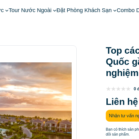
ớc
Tour Nước Ngoài
Đặt Phòng Khách Sạn
Combo D
iền Nam
Khách Sạn Phú Quốc
Top các khách sạn 5 sao Phú
Top cá
Quốc g
nghiệm
0 
Liên hệ
Nhận tư vấn n
Bạn có thích sản p
dõi sản phẩm.