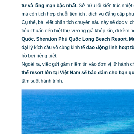
tư và lãng mạn bậc nhất.
Sở hữu lối kiến trúc nhiệt
mà còn tích hợp chuỗi tiện ích , dịch vụ đẳng cấp ph
Cụ thể, bài viết phân tích chuyên sâu này sẽ đọc vị 
tiêu chuẩn đến biệt thự vương giả khép kín, đi kèm h
Quốc, Sheraton Phú Quốc Long Beach Resort, Me
đại lý kích cầu vô cùng kinh tế
dao động linh hoạt 
hồ bơi riêng biệt.
Ngoài ra, việc gửi gắm niềm tin vào đơn vị lữ hành c
thể resort lớn tại Việt Nam sẽ bảo đảm cho bạn 
tâm suốt hành trình.