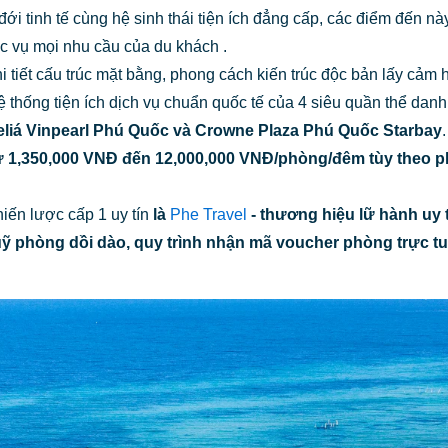
 đới tinh tế cùng hệ sinh thái tiện ích đẳng cấp, các điểm đến n
ục vụ mọi nhu cầu của du khách .
chi tiết cấu trúc mặt bằng, phong cách kiến trúc độc bản lấy cảm
ệ thống tiện ích dịch vụ chuẩn quốc tế của 4 siêu quần thể dan
liá Vinpearl Phú Quốc và Crowne Plaza Phú Quốc Starbay
từ 1,350,000 VNĐ đến 12,000,000 VNĐ/phòng/đêm tùy theo 
hiến lược cấp 1 uy tín
là
Phe Travel
- thương hiệu lữ hành uy t
quỹ phòng dồi dào, quy trình nhận mã voucher phòng trực 