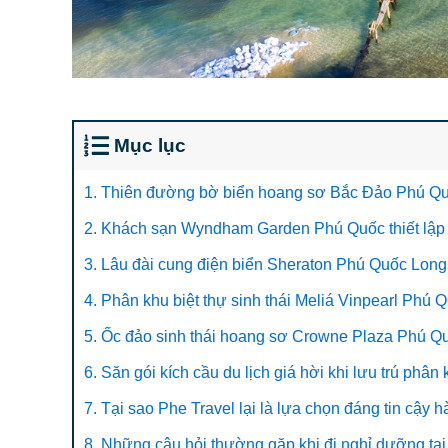
Mục lục
1. Thiên đường bờ biển hoang sơ Bắc Đảo Phú Quố
2. Khách sạn Wyndham Garden Phú Quốc thiết lập
3. Lâu đài cung điện biển Sheraton Phú Quốc Lon
4. Phân khu biệt thự sinh thái Meliá Vinpearl Phú 
5. Ốc đảo sinh thái hoang sơ Crowne Plaza Phú Quố
6. Săn gói kích cầu du lịch giá hời khi lưu trú ph
7. Tại sao Phe Travel lại là lựa chọn đáng tin cậy
8. Những câu hỏi thường gặp khi đi nghỉ dưỡng tạ