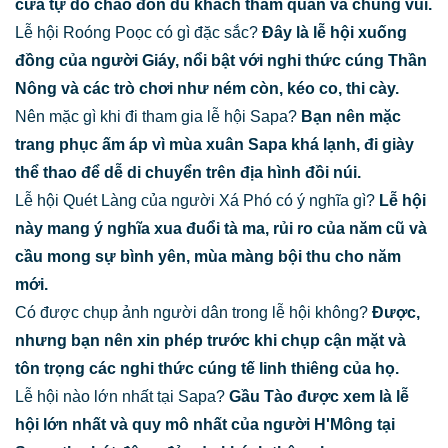
cửa tự do chào đón du khách tham quan và chung vui.
Lễ hội Roóng Poọc có gì đặc sắc?
Đây là lễ hội xuống
đồng của người Giáy, nổi bật với nghi thức cúng Thần
Nông và các trò chơi như ném còn, kéo co, thi cày.
Nên mặc gì khi đi tham gia lễ hội Sapa?
Bạn nên mặc
trang phục ấm áp vì mùa xuân Sapa khá lạnh, đi giày
thể thao để dễ di chuyển trên địa hình đồi núi.
Lễ hội Quét Làng của người Xá Phó có ý nghĩa gì?
Lễ hội
này mang ý nghĩa xua đuổi tà ma, rủi ro của năm cũ và
cầu mong sự bình yên, mùa màng bội thu cho năm
mới.
Có được chụp ảnh người dân trong lễ hội không?
Được,
nhưng bạn nên xin phép trước khi chụp cận mặt và
tôn trọng các nghi thức cúng tế linh thiêng của họ.
Lễ hội nào lớn nhất tại Sapa?
Gầu Tào được xem là lễ
hội lớn nhất và quy mô nhất của người H'Mông tại