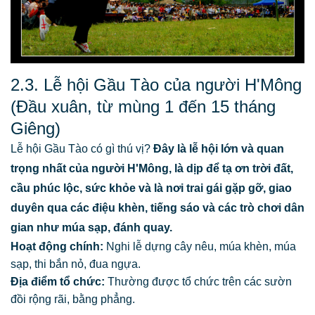
2.3. Lễ hội Gầu Tào của người H'Mông
(Đầu xuân, từ mùng 1 đến 15 tháng
Giêng)
Lễ hội Gầu Tào có gì thú vị?
Đây là lễ hội lớn và quan
trọng nhất của người H'Mông, là dịp để tạ ơn trời đất,
cầu phúc lộc, sức khỏe và là nơi trai gái gặp gỡ, giao
duyên qua các điệu khèn, tiếng sáo và các trò chơi dân
gian như múa sạp, đánh quay.
Hoạt động chính:
Nghi lễ dựng cây nêu, múa khèn, múa
sạp, thi bắn nỏ, đua ngựa.
Địa điểm tổ chức:
Thường được tổ chức trên các sườn
đồi rộng rãi, bằng phẳng.