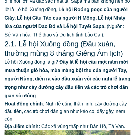
5 lễ hội lớn và đặc sắc nhất tại Sapa mà bạn không nên bỏ
lỡ là Lễ hội Xuống đồng,
Lễ hội Roóng poọc của người
Giáy, Lễ hội Gầu Tào của người H'Mông, Lễ hội Nhảy
lửa của người Dao Đỏ và Lễ hội Tuyết Sapa.
(Nguồn:
Sở Văn hóa, Thể thao và Du lịch tỉnh Lào Cai).
2.1. Lễ hội Xuống đồng (Đầu xuân,
thường mùng 8 tháng Giêng Âm lịch)
Lễ hội Xuống đồng là gì?
Đây là lễ hội cầu một năm mới
mưa thuận gió hòa, mùa màng bội thu của người Tày,
người Nùng, diễn ra vào đầu xuân với các nghi lễ trang
trọng như cày đường cày đầu tiên và các trò chơi dân
gian sôi động.
Hoạt động chính:
Nghi lễ cúng thần linh, cày đường cày
đầu tiên, các trò chơi dân gian như kéo co, đẩy gậy, ném
còn.
Địa điểm chính:
Các xã vùng thấp như Bản Hồ, Tả Van.