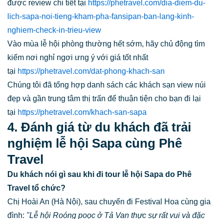
được review chi tiết tại
https://phetravel.com/dia-diem-du-
lich-sapa-noi-tieng-kham-pha-fansipan-ban-lang-kinh-
nghiem-check-in-trieu-view
Vào mùa lễ hội phòng thường hết sớm, hãy chủ động tìm
kiếm nơi nghỉ ngơi ưng ý với giá tốt nhất
tại
https://phetravel.com/dat-phong-khach-san
Chúng tôi đã tổng hợp danh sách các khách sạn view núi
đẹp và gần trung tâm thị trấn để thuận tiện cho bạn đi lại
tại
https://phetravel.com/khach-san-sapa
4. Đánh giá từ du khách đã trải
nghiệm lễ hội Sapa cùng Phê
Travel
Du khách nói gì sau khi đi tour lễ hội Sapa do Phê
Travel tổ chức?
Chị Hoài An (Hà Nội), sau chuyến đi Festival Hoa cùng gia
đình:
"Lễ hội Roóng poọc ở Tả Van thực sự rất vui và đặc