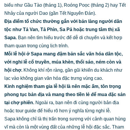
biểu như Gầu Tào (tháng 1), Roóng Poọc (tháng 2) hay Tết
Nhảy của người Dao (gần Tết Nguyên Đán).
Địa điểm tổ chức thường gắn với bản làng người dân
tộc như Tả Van, Tả Phìn, Sa Pả hoặc trung tâm thị xã
Sapa.
Bạn nên tìm hiểu trước để dễ di chuyển và kết hợp
tham quan trong cùng lịch trình.
Mỗi lễ hội ở Sapa mang đậm bản sắc văn hóa dân tộc,
với nghi lễ cổ truyền, múa khèn, thổi sáo, ném còn và
hội chợ.
Không khí rộn ràng, gần gũi khiến du khách như
lạc vào không gian văn hóa đặc trưng vùng cao.
Kinh nghiệm tham gia lễ hội là nên mặc ấm, tôn trọng
phong tục bản địa và mang theo tiền lẻ để mua đặc sản
tại chợ phiên.
Ngoài ra, bạn nên đi cùng người bản địa
hoặc tour guide để hiểu rõ hơn ý nghĩa từng nghi lễ.
Sapa không chỉ là thị trấn trong sương với cảnh quan hùng
vĩ mà còn là một vùng đất của những lễ hội đặc sắc. Tham