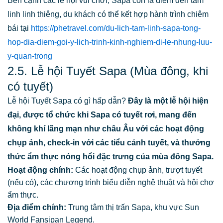
Bên cạnh các lễ hội vui chơi, Sapa còn là điểm đến tâm
linh linh thiêng, du khách có thể kết hợp hành trình chiêm
bái tại
https://phetravel.com/du-lich-tam-linh-sapa-tong-
hop-dia-diem-goi-y-lich-trinh-kinh-nghiem-di-le-nhung-luu-
y-quan-trong
2.5. Lễ hội Tuyết Sapa (Mùa đông, khi
có tuyết)
Lễ hội Tuyết Sapa có gì hấp dẫn?
Đây là một lễ hội hiện
đại, được tổ chức khi Sapa có tuyết rơi, mang đến
không khí lãng mạn như châu Âu với các hoạt động
chụp ảnh, check-in với các tiểu cảnh tuyết, và thưởng
thức ẩm thực nóng hổi đặc trưng của mùa đông Sapa.
Hoạt động chính:
Các hoạt động chụp ảnh, trượt tuyết
(nếu có), các chương trình biểu diễn nghệ thuật và hội chợ
ẩm thực.
Địa điểm chính:
Trung tâm thị trấn Sapa, khu vực Sun
World Fansipan Legend.