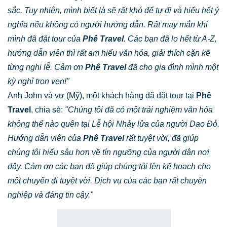
sắc. Tuy nhiên, mình biết là sẽ rất khó để tự đi và hiểu hết ý
nghĩa nếu không có người hướng dẫn. Rất may mắn khi
mình đã đặt tour của
Phê Travel
. Các bạn đã lo hết từ A-Z,
hướng dẫn viên thì rất am hiểu văn hóa, giải thích cặn kẽ
từng nghi lễ. Cảm ơn
Phê Travel
đã cho gia đình mình một
kỳ nghỉ trọn vẹn!"
Anh John và vợ (Mỹ), một khách hàng đã đặt tour tại
Phê
Travel
, chia sẻ:
"Chúng tôi đã có một trải nghiệm văn hóa
không thể nào quên tại Lễ hội Nhảy lửa của người Dao Đỏ.
Hướng dẫn viên của
Phê Travel
rất tuyệt vời, đã giúp
chúng tôi hiểu sâu hơn về tín ngưỡng của người dân nơi
đây. Cảm ơn các bạn đã giúp chúng tôi lên kế hoạch cho
một chuyến đi tuyệt vời. Dịch vụ của các bạn rất chuyên
nghiệp và đáng tin cậy."