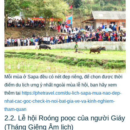
Mỗi mùa ở Sapa đều có nét đẹp riêng, để chọn được thời
điểm du lịch ưng ý nhất ngoài mùa lễ hội, bạn hãy xem
thêm tại
https://phetravel.com/du-lich-sapa-mua-nao-dep-
nhat-cac-goc-check-in-noi-bat-gia-ve-va-kinh-nghiem-
tham-quan
2.2. Lễ hội Roóng poọc của người Giáy
(Tháng Giêng Âm lịch)