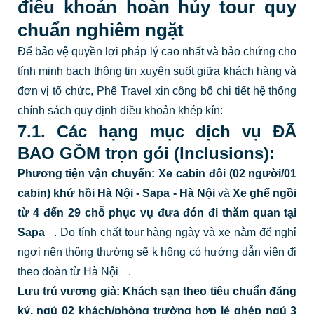
điều khoản hoàn hủy tour quy
chuẩn nghiêm ngặt
Để bảo vệ quyền lợi pháp lý cao nhất và bảo chứng cho
tính minh bạch thông tin xuyên suốt giữa khách hàng và
đơn vị tổ chức, Phê Travel xin công bố chi tiết hệ thống
chính sách quy định điều khoản khép kín:
7.1. Các hạng mục dịch vụ ĐÃ
BAO GỒM trọn gói (Inclusions):
Phương tiện vận chuyển:
Xe cabin đôi (02 người/01
cabin) khứ hồi Hà Nội - Sapa - Hà Nội
và
Xe ghế ngồi
từ 4 đến 29 chỗ phục vụ đưa đón đi thăm quan tại
Sapa
.
Do tính chất tour hàng ngày và xe nằm để nghỉ
ngơi nên thông thường sẽ k
hông có hướng dẫn viên đi
theo đoàn từ Hà Nội
.
Lưu trú vương giả:
Khách sạn theo tiêu chuẩn đăng
ký, ngủ 02 khách/phòng trường hợp lẻ ghép ngủ
3