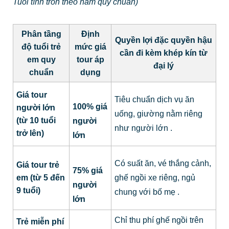
Tuổi tính tròn theo năm quy chuẩn)
Phân tầng
Định
Quyền lợi đặc quyền hậu
độ tuổi trẻ
mức giá
cần đi kèm khép kín từ
em quy
tour áp
đại lý
chuẩn
dụng
Giá tour
Tiêu chuẩn dịch vụ ăn
100% giá
người lớn
uống, giường nằm riêng
(từ 10 tuổi
người
như người lớn
.
trở lên)
lớn
Có suất ăn, vé thắng cảnh,
Giá tour trẻ
75% giá
em (từ 5 đến
ghế ngồi xe riêng, ngủ
người
9 tuổi)
chung với bố mẹ
.
lớn
Chỉ thu phí ghế ngồi trên
Trẻ miễn phí