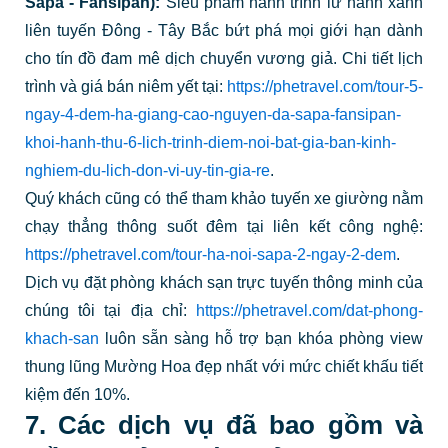
Sapa - Fansipan):
Siêu phẩm hành trình lữ hành xanh
liên tuyến Đông - Tây Bắc bứt phá mọi giới hạn dành
cho tín đồ đam mê dịch chuyển vương giả. Chi tiết lịch
trình và giá bán niêm yết tại:
https://phetravel.com/tour-5-
ngay-4-dem-ha-giang-cao-nguyen-da-sapa-fansipan-
khoi-hanh-thu-6-lich-trinh-diem-noi-bat-gia-ban-kinh-
nghiem-du-lich-don-vi-uy-tin-gia-re
.
Quý khách cũng có thể tham khảo tuyến xe giường nằm
chạy thẳng thông suốt đêm tại liên kết công nghệ:
https://phetravel.com/tour-ha-noi-sapa-2-ngay-2-dem
.
Dịch vụ đặt phòng khách sạn trực tuyến thông minh của
chúng tôi tại địa chỉ:
https://phetravel.com/dat-phong-
khach-san
luôn sẵn sàng hỗ trợ bạn khóa phòng view
thung lũng Mường Hoa đẹp nhất với mức chiết khấu tiết
kiệm đến 10%.
7. Các dịch vụ đã bao gồm và