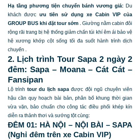
Hạ tầng phương tiện chuyển bánh vương giả:
Du
khách được
ưu tiên sử dụng xe Cabin VIP của
GROUP BUS khi đặt tour sớm
.
Giường nằm cabin đôi
rộng rãi trang bị hệ thống giảm chấn túi khí êm ái bảo vệ
hệ xương khớp cột sống tối đa suốt hành trình dịch
chuyển
.
2. Lịch trình Tour Sapa 2 ngày 2
đêm: Sapa – Moana – Cát Cát –
Fansipan
Lộ trình
tour du lịch sapa
được đội ngũ chuyên viên
hậu cần quy hoạch bài bản, phân bổ khung thời gian
vừa vặn, bảo chuẩn cho công tác điều phối khép kín
diễn ra thảnh thơi và sướng tột cùng:
ĐÊM 01: HÀ
NỘI – NỘI BÀI – SAPA
(Nghỉ đêm trên xe Cabin VIP)