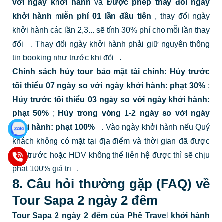
với ngày khởi hành
và
Được phép thay đổi ngày
khởi hành miễn phí 01 lần đầu tiên
, thay đổi ngày
khởi hành các lần 2,3... sẽ tính 30% phí cho mỗi lần thay
đổi
.
Thay đổi ngày khởi hành phải giữ nguyên thông
tin booking như trước khi đổi
.
Chính sách hủy tour bảo mật tài chính:
Hủy trước
tối thiểu 07 ngày so với ngày khởi hành: phạt 30%
;
Hủy trước tối thiểu 03 ngày so với ngày khởi hành:
phạt 50%
;
Hủy trong vòng 1-2 ngày so với ngày
khởi hành: phạt 100%
.
Vào ngày khởi hành nếu Quý
khách không có mặt tại địa điểm và thời gian đã được
hẹn trước hoặc HDV không thể liên hệ được thì sẽ chịu
phạt 100% giá trị
.
8. Câu hỏi thường gặp (FAQ) về
Tour Sapa 2 ngày 2 đêm
Tour Sapa 2 ngày 2 đêm của Phê Travel khởi hành