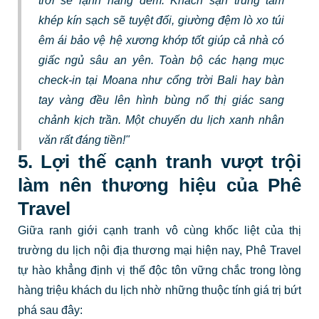
trời se lạnh hằng đêm. Khách sạn trung tâm
khép kín sạch sẽ tuyệt đối, giường đệm lò xo túi
êm ái bảo vệ hệ xương khớp tốt giúp cả nhà có
giấc ngủ sâu an yên. Toàn bộ các hạng mục
check-in tại Moana như cổng trời Bali hay bàn
tay vàng đều lên hình bùng nổ thị giác sang
chảnh kịch trần. Một chuyến du lịch xanh nhân
văn rất đáng tiền!"
5. Lợi thế cạnh tranh vượt trội
làm nên thương hiệu của Phê
Travel
Giữa ranh giới cạnh tranh vô cùng khốc liệt của thị
trường du lịch nội địa thương mại hiện nay, Phê Travel
tự hào khẳng định vị thế độc tôn vững chắc trong lòng
hàng triệu khách du lịch nhờ những thuộc tính giá trị bứt
phá sau đây: