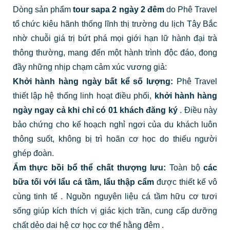
Dòng sản phẩm
tour sapa 2 ngày 2 đêm
do Phê Travel
tổ chức kiêu hãnh thống lĩnh thị trường du lịch Tây Bắc
nhờ chuỗi giá trị bứt phá mọi giới hạn lữ hành đại trà
thông thường, mang đến một hành trình độc đáo, đong
đầy những nhịp chạm cảm xúc vương giả:
Khởi hành hàng ngày bất kể số lượng:
Phê Travel
thiết lập hệ thống linh hoạt điều phối,
khởi hành hàng
ngày ngay cả khi chỉ có 01 khách đăng ký
. Điều này
bảo chứng cho kế hoạch nghỉ ngơi của du khách luôn
thông suốt, không bị trì hoãn cơ học do thiếu người
ghép đoàn.
Ẩm thực bồi bổ thể chất thượng lưu:
Toàn bộ
các
bữa tối với lẩu cá tầm, lẩu thập cẩm
được thiết kế vô
cùng tinh tế
.
Nguồn nguyên liệu cá tầm hữu cơ tươi
sống giúp kích thích vị giác kịch trần, cung cấp dưỡng
chất dẻo dai hệ cơ học cơ thể hằng đêm
.