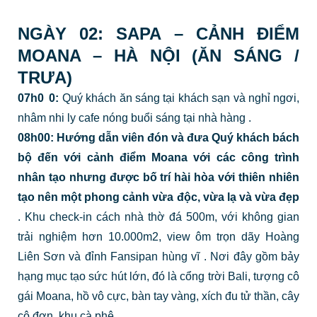
NGÀY 02: SAPA – CẢNH ĐIỂM
MOANA – HÀ NỘI (ĂN SÁNG /
TRƯA)
07h0
0:
Quý khách ăn sáng tại khách sạn và nghỉ ngơi,
nhâm nhi ly cafe nóng buổi sáng tại nhà hàng
.
08h00:
Hướng dẫn viên đón và đưa Quý khách bách
bộ đến với cảnh điểm Moana với các công trình
nhân tạo nhưng được bố trí hài hòa với thiên nhiên
tạo nên một phong cảnh vừa độc, vừa lạ và vừa đẹp
.
Khu check-in cách nhà thờ đá 500m, với không gian
trải nghiệm hơn 10.000m2, view ôm trọn dãy Hoàng
Liên Sơn và đỉnh Fansipan hùng vĩ
.
Nơi đây gồm bảy
hạng mục tạo sức hút lớn, đó là cổng trời Bali, tượng cô
gái Moana, hồ vô cực, bàn tay vàng, xích đu tử thần, cây
cô đơn, khu cà phê
.