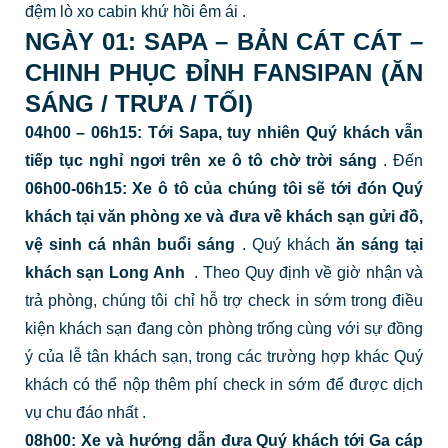
đệm lò xo cabin khứ hồi êm ái
.
NGÀY 01: SAPA – BẢN CÁT CÁT –
CHINH PHỤC ĐỈNH FANSIPAN (ĂN
SÁNG / TRƯA / TỐI)
04h00 – 06h15:
Tới Sapa, tuy nhiên Quý khách vẫn
tiếp tục nghỉ ngơi trên xe ô tô chờ trời sáng
.
Đến
06h00-06h15: Xe ô tô của chúng tôi sẽ tới đón
Quý
khách tại văn phòng xe và đưa về khách sạn gửi đồ,
vệ sinh cá nhân buổi sáng
.
Quý khách
ăn sáng tại
khách sạn Long Anh
.
Theo Quy định về giờ nhận và
trả phòng, chúng tôi chỉ hỗ trợ check in sớm trong điều
kiện khách sạn đang còn phòng trống cùng với sự đồng
ý của lễ tân khách sạn, trong các trường hợp khác Quý
khách có thể nộp thêm phí check in sớm để được dịch
vụ chu đáo nhất
.
08h00:
Xe và hướng dẫn đưa Quý khách tới Ga cáp