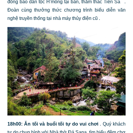
đồng bào dân tộc H'mông tại bản, thăm thác Tiên Sa
.
Đoàn cùng thưởng thức chương trình biểu diễn văn
nghệ truyền thống tại nhà máy thủy điện cũ
.
18h00:
Ăn tối và buổi tối tự do vui chơi
.
Quý khách
tự do chụp hình với Nhà thờ Đá Sapa, tìm hiểu đêm chợ