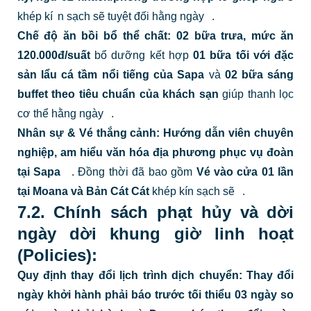
khép kí
n sạch sẽ tuyệt đối hằng ngày
.
Chế độ ăn bồi bổ thể chất:
02 bữa trưa, mức ăn
120.000đ/suất
bổ dưỡng kết hợp
01 bữa tối với đặc
sản lẩu cá tầm nổi tiếng của Sapa
và
02 bữa sáng
buffet theo tiêu chuẩn của khách sạn
giúp thanh lọc
cơ thể hằng ngày
.
Nhân sự & Vé thắng cảnh:
Hướng dẫn viên chuyên
nghiệp, am hiểu văn hóa địa phương phục vụ đoàn
tại Sapa
.
Đồng thời đã bao gồm
Vé vào cửa 01 lần
tại Moana và Bản Cát Cát
khép kín sạch sẽ
.
7.2. Chính sách phạt hủy và dời
ngày dời khung giờ linh hoạt
(Policies):
Quy định thay đổi lịch trình dịch chuyển:
Thay đổi
ngày khởi hành phải báo trước tối thiểu 03 ngày so