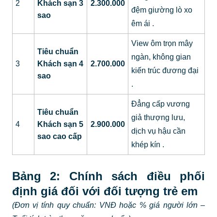
2
Khách sạn 3
2.300.000
đệm giường lò xo
sao
êm ái
.
View ôm trọn mây
Tiêu chuẩn
ngàn, không gian
3
Khách sạn 4
2.700.000
kiến trúc đương đại
sao
.
Đẳng cấp vương
Tiêu chuẩn
giả thượng lưu,
4
Khách sạn 5
2.900.000
dịch vụ hậu cần
sao cao cấp
khép kín
.
Bảng 2: Chính sách điều phối
định giá đối với đối tượng trẻ em
(Đơn vị tính quy chuẩn: VNĐ hoặc % giá người lớn –