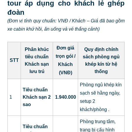
tour áp dụng cho khách lẻ ghép
đoàn
(Đơn vị tính quy chuẩn: VNĐ / Khách – Giá đã bao gồm
xe cabin khứ hồi, ăn uống và vé thắng cảnh)
Đơn giá
Phân khúc
Quy định chính
trọn gói /
tiêu chuẩn
sách phòng ngủ
STT
Khách sạn
khép kín từ hệ
Khách
lưu trú
thống
(VNĐ)
Phòng ngủ khép kín
Tiêu chuẩn
sạch sẽ hằng ngày,
1
Khách sạn 2
1.940.000
setup 2
sao
khách/phòng
.
Phòng trung tâm,
Tiêu chuẩn
trang bị cấu hình