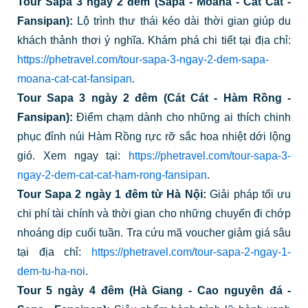
Tour Sapa 3 ngày 2 đêm (Sapa - Moana - Cát Cát -
Fansipan):
Lộ trình thư thái kéo dài thời gian giúp du
khách thảnh thơi ý nghĩa. Khám phá chi tiết tại địa chỉ:
https://phetravel.com/tour-sapa-3-ngay-2-dem-sapa-
moana-cat-cat-fansipan
.
Tour Sapa 3 ngày 2 đêm (Cát Cát - Hàm Rồng -
Fansipan):
Điểm chạm dành cho những ai thích chinh
phục đỉnh núi Hàm Rồng rực rỡ sắc hoa nhiệt dới lộng
gió. Xem ngay tại:
https://phetravel.com/tour-sapa-3-
ngay-2-dem-cat-cat-ham-rong-fansipan
.
Tour Sapa 2 ngày 1 đêm từ Hà Nội:
Giải pháp tối ưu
chi phí tài chính và thời gian cho những chuyến đi chớp
nhoáng dịp cuối tuần. Tra cứu mã voucher giảm giá sâu
tại địa chỉ:
https://phetravel.com/tour-sapa-2-ngay-1-
dem-tu-ha-noi
.
Tour 5 ngày 4 đêm (Hà Giang - Cao nguyên đá -