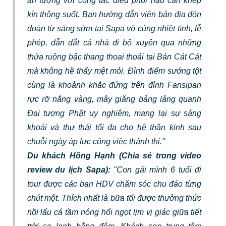
ấn tượng với công tác điều phối hậu cần khép
kín thông suốt. Bạn hướng dẫn viên bản địa đón
đoàn từ sáng sớm tại Sapa vô cùng nhiệt tình, lễ
phép, dẫn dắt cả nhà đi bộ xuyên qua những
thửa ruộng bậc thang thoai thoải tại Bản Cát Cát
mà không hề thấy mệt mỏi. Đỉnh điểm sướng tột
cùng là khoảnh khắc đứng trên đỉnh Fansipan
rực rỡ nắng vàng, mây giăng bảng lảng quanh
Đại tượng Phật uy nghiêm, mang lại sự sảng
khoái và thư thái tối đa cho hệ thần kinh sau
chuỗi ngày áp lực công việc thành thị."
Du khách Hồng Hạnh (Chia sẻ trong video
review du lịch Sapa):
"Con gái mình 6 tuổi đi
tour được các bạn HDV chăm sóc chu đáo từng
chút một. Thích nhất là bữa tối được thưởng thức
nồi lẩu cá tầm nóng hổi ngọt lịm vị giác giữa tiết