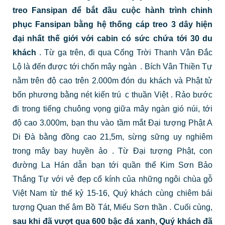
treo Fansipan để bắt đầu cuộc hành trình chinh
phục Fansipan bằng hệ thống cáp treo 3 dây hiện
đại nhất thế giới với cabin có sức chứa tới 30 du
khách
.
Từ ga trên, đi
qua Cổng Trời Thanh Vân Đắc
Lộ là đến được tới chốn mây ngàn
.
Bích Vân Thiền Tự
nằm trên độ cao trên 2.000m đón du khách và Phật tử
bốn phương bằng nét kiến trú
c thuần Việt
.
Rảo bước
đi trong tiếng chuông vọng giữa mây ngàn gió núi, tới
độ cao 3.000m, bạn thu vào tầm mắt Đại tượng Phật A
Di Đà bằng đồng cao 21,5m, sừng sững uy nghiêm
trong mây bay huyền ảo
.
Từ Đại tượng Phật, con
đường La Hán dẫn bạn tới quần thể Kim Sơn Bảo
Thắng Tự với vẻ đẹp cổ kính của những ngôi chùa gỗ
Việt Nam từ thế kỷ 15-16, Quý khách cùng chiêm bái
tượng Quan thế âm Bồ Tát, Miếu Sơn thần
.
Cuối cùng,
sau khi đã vượt qua 600 bậc đá xanh, Quý khách đã