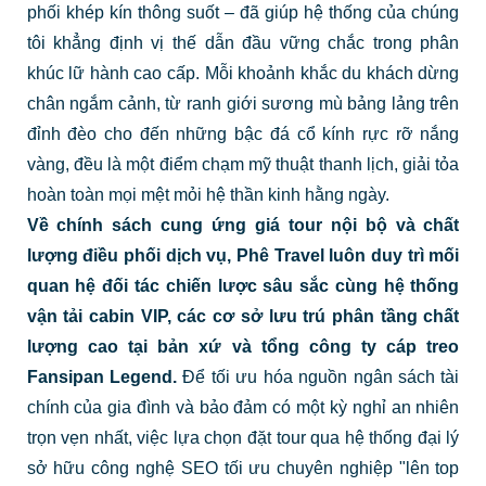
phối khép kín thông suốt – đã giúp hệ thống của chúng
tôi khẳng định vị thế dẫn đầu vững chắc trong phân
khúc lữ hành cao cấp. Mỗi khoảnh khắc du khách dừng
chân ngắm cảnh, từ ranh giới sương mù bảng lảng trên
đỉnh đèo cho đến những bậc đá cổ kính rực rỡ nắng
vàng, đều là một điểm chạm mỹ thuật thanh lịch, giải tỏa
hoàn toàn mọi mệt mỏi hệ thần kinh hằng ngày.
Về chính sách cung ứng giá tour nội bộ và chất
lượng điều phối dịch vụ, Phê Travel luôn duy trì mối
quan hệ đối tác chiến lược sâu sắc cùng hệ thống
vận tải cabin VIP, các cơ sở lưu trú phân tầng chất
lượng cao tại bản xứ và tổng công ty cáp treo
Fansipan Legend.
Để tối ưu hóa nguồn ngân sách tài
chính của gia đình và bảo đảm có một kỳ nghỉ an nhiên
trọn vẹn nhất, việc lựa chọn đặt tour qua hệ thống đại lý
sở hữu công nghệ SEO tối ưu chuyên nghiệp "lên top