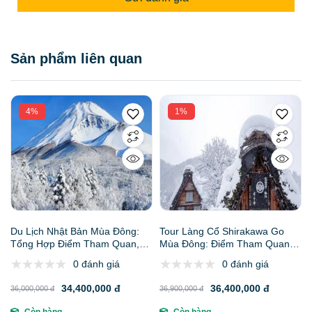
Sản phẩm liên quan
4%
1%
Du Lịch Nhật Bản Mùa Đông:
Tour Làng Cổ Shirakawa Go
Tổng Hợp Điểm Tham Quan,
Mùa Đông: Điểm Tham Quan,
Lịch Trình 6N5Đ, Báo Giá, Lưu
Lịch Trình, Báo Giá, Kinh
0 đánh giá
0 đánh giá
Ý & Gợi Ý Đại Lý Uy Tín
Nghiệm Và Đại Lý Uy Tín
34,400,000 đ
36,400,000 đ
36,000,000 đ
36,900,000 đ
Còn hàng
Còn hàng