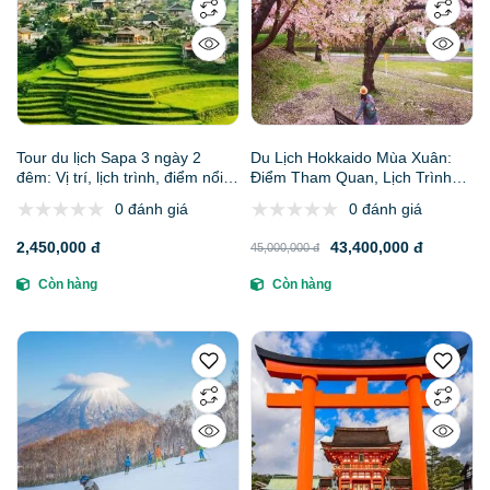
Tour du lịch Sapa 3 ngày 2
Du Lịch Hokkaido Mùa Xuân:
đêm: Vị trí, lịch trình, điểm nổi
Điểm Tham Quan, Lịch Trình
bật, giá bán, kinh nghiệm du
6N5Đ, Báo Giá, Kinh Nghiệm
0 đánh giá
0 đánh giá
lịch
Và Đại Lý Uy Tín
2,450,000 đ
43,400,000 đ
45,000,000 đ
Còn hàng
Còn hàng