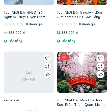
Tour Nhật Bản 6N5Đ Trải
Tour Nhật Bản 5 ngày 4 đêm
Nghiệm Trượt Tuyết: Điểm
xuất phát từ TP HCM: Tổng
Tham Quan, Lịch Trình, Báo
Hợp Điểm Tham Quan, Lịch
0 đánh giá
0 đánh giá
Giá, Kinh Nghiệm Và Gợi Ý Đại
Trình, Báo Giá, Kinh Nghiệm Và
Lý Uy Tín
Đại Lý Uy Tín
44,888,000 đ
36,888,000 đ
Còn hàng
Còn hàng
4%
asdfefawf
Tour Nhật Bản Mùa Hoa Anh
Đào: Điểm Tham Quan, Lịch
Trình, Báo Giá, Kinh Nghiệm Và