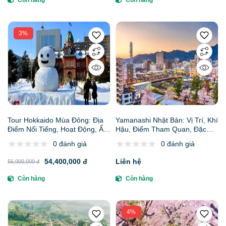
3%
Tour Hokkaido Mùa Đông: Địa
Yamanashi Nhật Bản: Vị Trí, Khí
Điểm Nổi Tiếng, Hoạt Động, Ẩm
Hậu, Điểm Tham Quan, Đặc
Thực, Lưu Ý Và Đại Lý Uy Tín
Sản & Những Lưu Ý Quan
0 đánh giá
0 đánh giá
Trọng
54,400,000 đ
Liên hệ
56,000,000 đ
Còn hàng
Còn hàng
4%