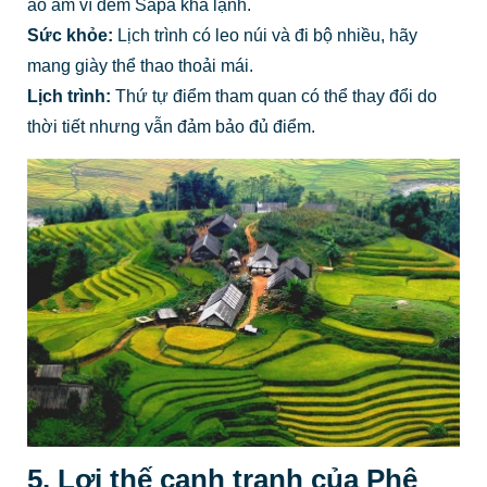
áo ấm vì đêm Sapa khá lạnh.
Sức khỏe:
Lịch trình có leo núi và đi bộ nhiều, hãy
mang giày thể thao thoải mái.
Lịch trình:
Thứ tự điểm tham quan có thể thay đổi do
thời tiết nhưng vẫn đảm bảo đủ điểm.
5. Lợi thế cạnh tranh của Phê