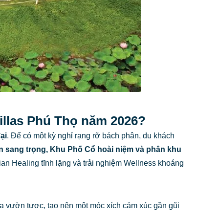
Villas Phú Thọ năm 2026?
ại
. Để có một kỳ nghỉ rạng rỡ bách phân, du khách
n sang trọng, Khu Phố Cổ hoài niệm và phân khu
ian Healing tĩnh lặng và trải nghiệm Wellness khoáng
ủa vườn tược, tạo nên một móc xích cảm xúc gần gũi