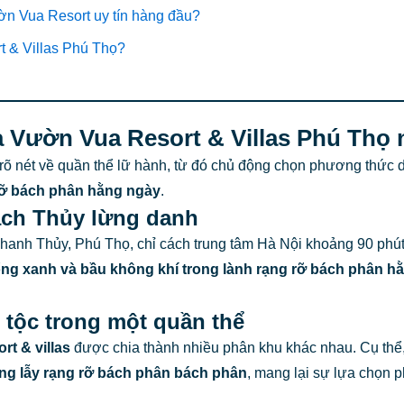
ờn Vua Resort uy tín hàng đầu?
t & Villas Phú Thọ?
của Vườn Vua Resort & Villas Phú Thọ
õ nét về quần thể lữ hành, từ đó chủ động chọn phương thức di
rỡ bách phân hằng ngày
.
ạch Thủy lừng danh
Thanh Thủy, Phú Thọ, chỉ cách trung tâm Hà Nội khoảng 90 phút
ng xanh và bầu không khí trong lành rạng rỡ bách phân h
c tộc trong một quần thể
rt & villas
được chia thành nhiều phân khu khác nhau. Cụ thể
ộng lẫy rạng rỡ bách phân bách phân
, mang lại sự lựa chọn 