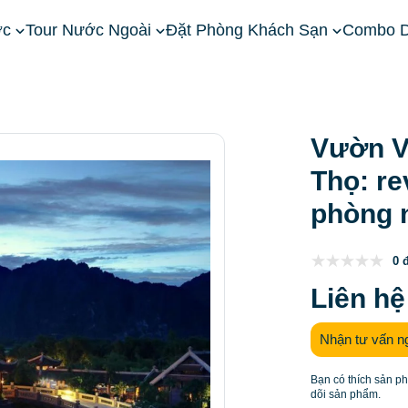
ớc
Tour Nước Ngoài
Đặt Phòng Khách Sạn
Combo D
ền Bắc
Khách sạn Phú Thọ
Vườn Vua Resort & Villas Phú Th
Vườn Vu
Thọ: re
phòng 
0 
Liên hệ
Nhận tư vấn n
Bạn có thích sản p
dõi sản phẩm.