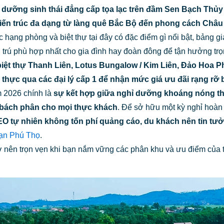
 dưỡng sinh thái đẳng cấp tọa lạc trên đầm Sen Bạch Thủy
kiến trúc đa dạng từ làng quê Bắc Bộ đến phong cách Châu
c hạng phòng và biệt thự tại đây có đặc điểm gì nổi bật, bảng
 trú phù hợp nhất cho gia đình hay đoàn đông để tận hưởng trọ
 biệt thự Thanh Liên,
Lotus Bungalow / Kim Liên,
Đảo Hoa Ph
 thực qua các đại lý cấp 1 để nhận mức giá ưu đãi rạng rỡ
m 2026 chính là
sự kết hợp giữa nghỉ dưỡng khoáng nóng tha
n bách phân cho mọi thực khách
. Để sở hữu một kỳ nghỉ hoàn 
EO tự nhiên không tốn phí quảng cáo, du khách nên tin tưở
ạn Phú Thọ
.
 nên trọn vẹn khi bạn nắm vững các phân khu và ưu điểm của từ