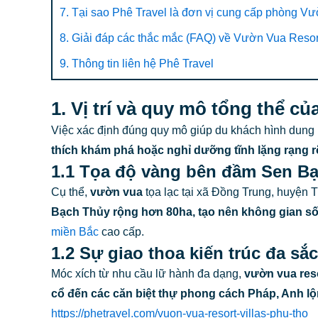
7. Tại sao Phê Travel là đơn vị cung cấp phòng Vư
8. Giải đáp các thắc mắc (FAQ) về Vườn Vua Resor
9. Thông tin liên hệ Phê Travel
1. Vị trí và quy mô tổng thể 
Việc xác định đúng quy mô giúp du khách hình dung r
thích khám phá hoặc nghỉ dưỡng tĩnh lặng rạng 
1.1 Tọa độ vàng bên đầm Sen B
Cụ thể,
vườn vua
tọa lạc tại xã Đồng Trung, huyện 
Bạch Thủy rộng hơn 80ha, tạo nên không gian số
miền Bắc
cao cấp.
1.2 Sự giao thoa kiến trúc đa sắ
Móc xích từ nhu cầu lữ hành đa dạng,
vườn vua reso
cổ đến các căn biệt thự phong cách Pháp, Anh l
https://phetravel.com/vuon-vua-resort-villas-phu-tho