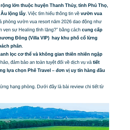
 rộng lớn thuộc huyện Thanh Thủy, tỉnh Phú Thọ,
 Âu lộng lẫy
. Việc tìm hiểu thông tin về
vườn vua
 giá phòng vườn vua resort năm 2026 dao động như
n vẹn sự Healing tĩnh lặng?" bằng cách
cung cấp
ương Đông (Villa VIP)
hay khu phố cổ lừng
 bách phân
.
nh lọc cơ thể và không gian thiên nhiên ngập
hảo, đảm bảo an toàn tuyệt đối về dịch vụ và
tiết
ng lựa chọn Phê Travel – đơn vị uy tín hàng đầu
ng hạng phòng. Dưới đây là bài review chi tiết từ