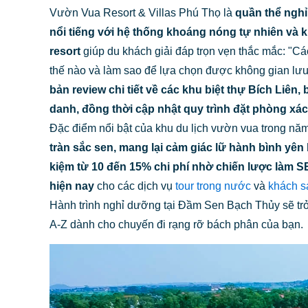
Vườn Vua Resort & Villas Phú Thọ là
quần thể nghỉ
nổi tiếng với hệ thống khoáng nóng tự nhiên và 
resort
giúp du khách giải đáp trọn vẹn thắc mắc: "Cá
thế nào và làm sao để lựa chọn được không gian lưu
bản review chi tiết về các khu biệt thự Bích Liên,
danh, đồng thời cập nhật quy trình đặt phòng xác
Đặc điểm nổi bật của khu du lịch vườn vua trong nă
tràn sắc sen, mang lại cảm giác lữ hành bình yê
kiệm từ 10 đến 15% chi phí nhờ chiến lược làm S
hiện nay
cho các dịch vụ
tour trong nước
và
khách s
Hành trình nghỉ dưỡng tại Đầm Sen Bạch Thủy sẽ trở
A-Z dành cho chuyến đi rạng rỡ bách phân của bạn.