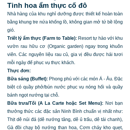
Tinh hoa ẩm thực cố đô
Nhà hàng của khu nghỉ dưỡng được thiết kế hoàn toàn
bằng khung tre nứa khổng lồ, không gian mở tứ bề lộng
gió.
Triết lý ẩm thực (Farm to Table):
Resort tự hào với khu
vườn rau hữu cơ (Organic garden) ngay trong khuôn
viên. Các nguyên liệu rau củ, gia vị đều được hái tươi
mỗi ngày để phục vụ thực khách.
Thực đơn:
Bữa sáng (Buffet):
Phong phú với các món Á - Âu. Đặc
biệt có quầy phở/bún nước phục vụ nóng hổi và quầy
bánh ngọt nướng tại chỗ.
Bữa trưa/Tối (A La Carte hoặc Set Menu):
Nơi bạn
thưởng thức các đặc sản Ninh Bình chuẩn vị nhất như:
Thịt dê núi đá (dê nướng tảng, dê ủ trấu, dê tái chanh),
Gà đồi chạy bộ nướng than hoa, Cơm cháy kho quẹt,