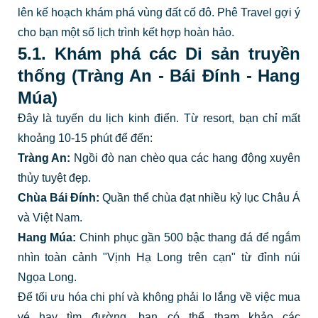
lên kế hoạch khám phá vùng đất cố đô. Phê Travel gợi ý
cho bạn một số lịch trình kết hợp hoàn hảo.
5.1. Khám phá các Di sản truyền
thống (Tràng An - Bái Đính - Hang
Múa)
Đây là tuyến du lịch kinh điển. Từ resort, bạn chỉ mất
khoảng 10-15 phút để đến:
Tràng An:
Ngồi đò nan chèo qua các hang động xuyên
thủy tuyệt đẹp.
Chùa Bái Đính:
Quần thể chùa đạt nhiều kỷ lục Châu Á
và Việt Nam.
Hang Múa:
Chinh phục gần 500 bậc thang đá để ngắm
nhìn toàn cảnh "Vịnh Hạ Long trên cạn" từ đỉnh núi
Ngọa Long.
Để tối ưu hóa chi phí và không phải lo lắng về việc mua
vé hay tìm đường, bạn có thể tham khảo các