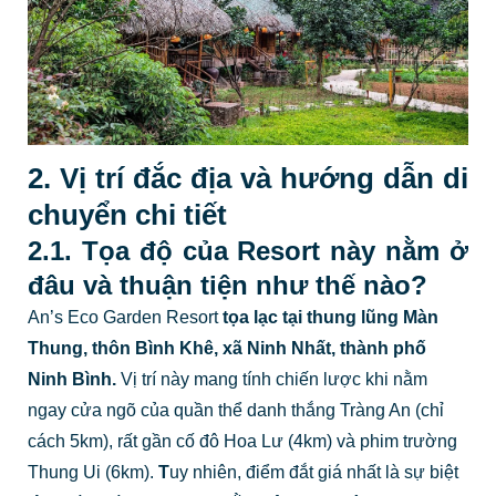
2. Vị trí đắc địa và hướng dẫn di
chuyển chi tiết
2.1. Tọa độ của Resort này nằm ở
đâu và thuận tiện như thế nào?
An’s Eco Garden Resort
tọa lạc tại thung lũng Màn
Thung, thôn Bình Khê, xã Ninh Nhất, thành phố
Ninh Bình.
Vị trí này mang tính chiến lược khi nằm
ngay cửa ngõ của quần thể danh thắng Tràng An (chỉ
cách 5km), rất gần cố đô Hoa Lư (4km) và phim trường
Thung Ui (6km).
T
uy nhiên, điểm đắt giá nhất là sự biệt