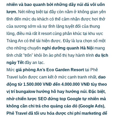
nhiên và bao quanh bởi những dãy núi đá vôi uốn
lượn.
Nét riêng biệt tại đây còn nằm ở không gian yên
tĩnh đến mức du khách có thể cảm nhận được hơi thở
của sương sớm và sự tĩnh lặng tuyệt đối của thung
lũng, điều mà rất ít resort cùng phân khúc tại khu vực
Tràng An có thể tái hiện được. Đây là lựa chọn số một
cho những chuyến
nghỉ dưỡng quanh Hà Nội
mang
tính chất "trốn" khỏi ồn ào phố thị hay hành trình
du lịch
ngày Tết
đầy an lạc.
Mức
giá phòng An’s Eco Garden Resort
tại Phê
Travel luôn được cam kết ở mức cạnh tranh nhất,
dao
động từ 1.500.000 VNĐ đến 4.000.000 VNĐ tùy theo
vị trí bungalow hướng hồ hay hướng núi. Đặc biệt,
nhờ chiến lược SEO đứng top Google tự nhiên mà
không cần chi trả cho quảng cáo đỏ (Google Ads),
Phê Travel đã tối ưu hóa được chi phí marketing để