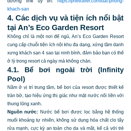
đường link uy tín:
https://phetravel.com/dat-phong-
khach-san
4. Các dịch vụ và tiện ích nổi bật
tại An’s Eco Garden Resort
Không chỉ là một nơi để ngủ, An’s Eco Garden Resort
cung cấp chuỗi tiện ích nội khu đa dạng, xứng tầm danh
xưng khách sạn 4 sao tại ninh bình, đảm bảo bạn có thể
ở lỳ trong resort cả ngày mà không chán.
4.1. Bể bơi ngoài trời (Infinity
Pool)
Nằm ở vị trí trung tâm, bể bơi của resort được thiết kế
tràn bờ, tạo hiệu ứng thị giác như mặt nước nối liền với
thung lũng xanh.
Nguồn nước:
Nước bể bơi được lọc bằng hệ thống
muối khoáng tự nhiên, không sử dụng hóa chất clo tẩy
rửa mạnh, cực kỳ an toàn cho da và mắt, kể cả với trẻ