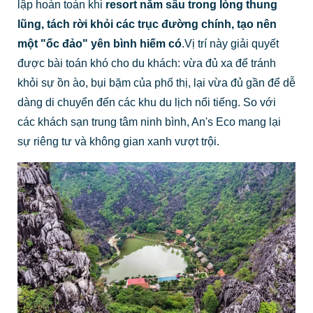
lập hoàn toàn khi
resort nằm sâu trong lòng thung
lũng, tách rời khỏi các trục đường chính, tạo nên
một "ốc đảo" yên bình hiếm có
.Vị trí này giải quyết
được bài toán khó cho du khách: vừa đủ xa để tránh
khỏi sự ồn ào, bụi bặm của phố thị, lại vừa đủ gần để dễ
dàng di chuyển đến các khu du lịch nổi tiếng. So với
các khách sạn trung tâm ninh bình, An's Eco mang lại
sự riêng tư và không gian xanh vượt trội.