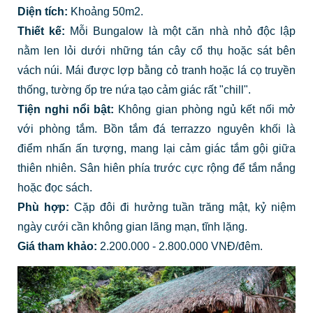
Diện tích:
Khoảng 50m2.
Thiết kế:
Mỗi Bungalow là một căn nhà nhỏ độc lập
nằm len lỏi dưới những tán cây cổ thụ hoặc sát bên
vách núi. Mái được lợp bằng cỏ tranh hoặc lá cọ truyền
thống, tường ốp tre nứa tạo cảm giác rất "chill".
Tiện nghi nổi bật:
Không gian phòng ngủ kết nối mở
với phòng tắm. Bồn tắm đá terrazzo nguyên khối là
điểm nhấn ấn tượng, mang lại cảm giác tắm gội giữa
thiên nhiên. Sân hiên phía trước cực rộng để tắm nắng
hoặc đọc sách.
Phù hợp:
Cặp đôi đi hưởng tuần trăng mật, kỷ niệm
ngày cưới cần không gian lãng mạn, tĩnh lặng.
Giá tham khảo:
2.200.000 - 2.800.000 VNĐ/đêm.