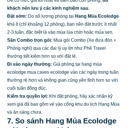
Để có mức giá tốt nhất và đảm bảo còn phòng,
du
khách nên lưu ý các kinh nghiệm sau.
Đặt sớm:
Do số lượng phòng tại
Hang Múa Ecolodge
khá ít (chỉ khoảng 12 phòng), bạn nên đặt trước ít nhất
2-3 tuần, đặc biệt là vào mùa lúa chín hoặc mùa sen.
Săn Combo trọn gói:
Mua gói Combo (Xe đưa đón +
Phòng nghỉ) qua các đại lý uy tín như Phê Travel
thường tiết kiệm hơn so với đặt lẻ.
Đi vào ngày thường:
Giá phòng tại hang múa
ecolodge mua caves ecolodge vào các ngày trong tuần
thường rẻ hơn và không gian cũng yên tĩnh hơn so với
cuối tuần đông đúc.
Kiểm tra quyền lợi:
Khi đặt phòng, hãy xác nhận kỹ
xem giá đã bao gồm vé vào cổng khu du lịch Hang Múa
và ăn sáng chưa.
7. So sánh Hang Múa Ecolodge