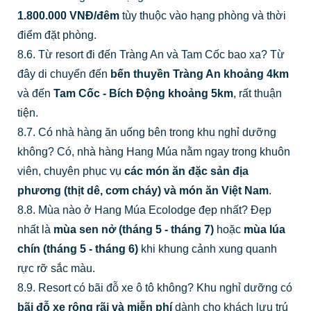
1.800.000 VNĐ/đêm
tùy thuộc vào hạng phòng và thời
điểm đặt phòng.
8.6. Từ resort đi đến Tràng An và Tam Cốc bao xa? Từ
đây di chuyển đến
bến thuyền Tràng An khoảng 4km
và đến
Tam Cốc - Bích Động khoảng 5km
, rất thuận
tiện.
8.7. Có nhà hàng ăn uống bên trong khu nghỉ dưỡng
không? Có, nhà hàng Hang Múa nằm ngay trong khuôn
viên, chuyên phục vụ
các món ăn đặc sản địa
phương (thịt dê, cơm cháy) và món ăn Việt Nam
.
8.8. Mùa nào ở Hang Múa Ecolodge đẹp nhất? Đẹp
nhất là
mùa sen nở (tháng 5 - tháng 7)
hoặc
mùa lúa
chín (tháng 5 - tháng 6)
khi khung cảnh xung quanh
rực rỡ sắc màu.
8.9. Resort có bãi đỗ xe ô tô không? Khu nghỉ dưỡng có
bãi đỗ xe rộng rãi và miễn phí
dành cho khách lưu trú