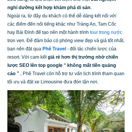
nghỉ dưỡng kết hợp khám phá di sản
.
Ngoài ra, từ đây du khách có thể dễ dàng kết nối với
các điểm đến nổi tiếng khác như Tràng An, Tam Cốc
hay Bái Đính để tạo nên một hành trình
tour trong nước
trọn vẹn. Để đảm bảo có phòng view đẹp và giá tốt nhất,
bạn nên đặt qua
Phê Travel
- đối tác chiến lược của
resort. Với cam kết
giá rẻ hơn thị trường nhờ chiến
lược SEO lên top google “ không mất tiền quảng
cáo ”
, Phê Travel còn hỗ trợ tư vấn lịch trình tham quan
tối ưu và đặt xe Limousine đưa đón tận nơi.