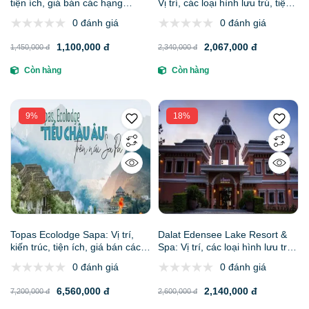
tiện ích, giá bán các hạng
Vị trí, các loại hình lưu trú, tiện
phòng & kinh nghiệm đặt phòng
ích & trải nghiệm đẳng cấp
0 đánh giá
0 đánh giá
1,100,000 đ
2,067,000 đ
1,450,000 đ
2,340,000 đ
Còn hàng
Còn hàng
9%
18%
Topas Ecolodge Sapa: Vị trí,
Dalat Edensee Lake Resort &
kiến trúc, tiện ích, giá bán các
Spa: Vị trí, các loại hình lưu trú,
hạng phòng & kinh nghiệm đặt
tiện ích & trải nghiệm
0 đánh giá
0 đánh giá
phòng
6,560,000 đ
2,140,000 đ
7,200,000 đ
2,600,000 đ