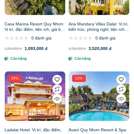
Casa Marina Resort Quy Nhơn:
Ana Mandara Villas Dalat: Vị trí,
Vị trí, đặc điểm, tiện ích, giá bán
kiến trúc, phòng nghỉ, tiện ích &
& kinh nghiệm đặt phòng
trải nghiệm
0 đánh giá
0 đánh giá
1,093,000 đ
3,520,000 đ
1,250,000 đ
3,700,000 đ
Còn hàng
Còn hàng
24%
12%
Ladalat Hotel: Vị trí, đặc điểm,
Avani Quy Nhơn Resort & Spa: