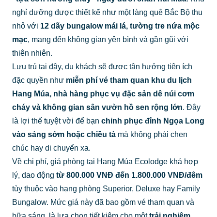
nghỉ dưỡng được thiết kế như một làng quê Bắc Bộ thu
nhỏ với
12 dãy bungalow mái lá, tường tre nứa mộc
mạc
, mang đến không gian yên bình và gần gũi với
thiên nhiên.
Lưu trú tại đây, du khách sẽ được tận hưởng tiện ích
đặc quyền như
miễn phí vé tham quan khu du lịch
Hang Múa, nhà hàng phục vụ đặc sản dê núi cơm
cháy và không gian sân vườn hồ sen rộng lớn
. Đây
là lợi thế tuyệt vời để bạn
chinh phục đỉnh Ngọa Long
vào sáng sớm hoặc chiều tà
mà không phải chen
chúc hay di chuyển xa.
Về chi phí, giá phòng tại Hang Múa Ecolodge khá hợp
lý, dao động
từ 800.000 VNĐ đến 1.800.000 VNĐ/đêm
tùy thuộc vào hạng phòng Superior, Deluxe hay Family
Bungalow. Mức giá này đã bao gồm vé tham quan và
bữa sáng, là lựa chọn tiết kiệm cho một
trải nghiệm