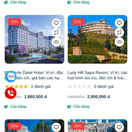
Còn hàng
Còn hàng
11%
31%
MerPerle Dalat Hotel: Vị trí, đặc
Lady Hill Sapa Resort: Vị trí, các
điểm, tiện ích, giá bán các hạng
loại hình lưu trú, tiện ích & trải
phòng & kinh nghiệm đặt phòng
nghiệm đẳng cấp
1 đánh giá
0 đánh giá
1,860,000 đ
2,000,000 đ
2,100,000 đ
2,900,000 đ
Còn hàng
Còn hàng
26%
19%