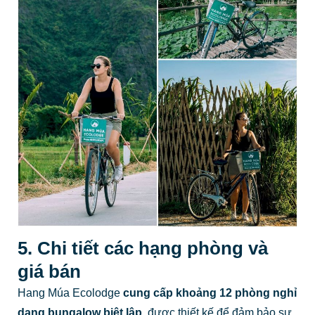
5. Chi tiết các hạng phòng và
giá bán
Hang Múa Ecolodge
cung cấp khoảng 12 phòng nghỉ
dạng bungalow biệt lập,
được thiết kế để đảm bảo sự