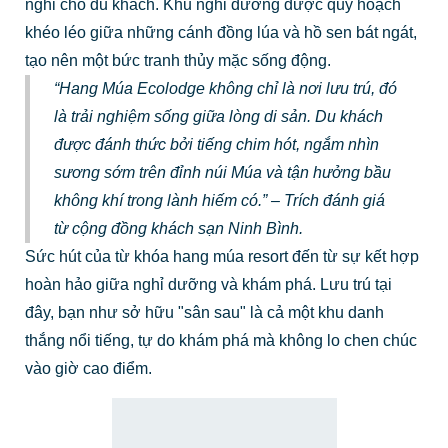
nghi cho du khách. Khu nghỉ dưỡng được quy hoạch
khéo léo giữa những cánh đồng lúa và hồ sen bát ngát,
tạo nên một bức tranh thủy mặc sống động.
“Hang Múa Ecolodge không chỉ là nơi lưu trú, đó
là trải nghiệm sống giữa lòng di sản. Du khách
được đánh thức bởi tiếng chim hót, ngắm nhìn
sương sớm trên đỉnh núi Múa và tận hưởng bầu
không khí trong lành hiếm có.”
– Trích đánh giá
từ cộng đồng
khách sạn Ninh Bình
.
Sức hút của từ khóa hang múa resort đến từ sự kết hợp
hoàn hảo giữa nghỉ dưỡng và khám phá. Lưu trú tại
đây, bạn như sở hữu "sân sau" là cả một khu danh
thắng nổi tiếng, tự do khám phá mà không lo chen chúc
vào giờ cao điểm.