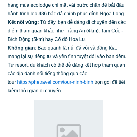
hang múa ecolodge chỉ mất vài bước chân để bắt đầu
hành trình leo 486 bậc đá chinh phục đỉnh Ngọa Long.
Kết nối vùng:
Từ đây, bạn dễ dàng di chuyển đến các
điểm tham quan khác như Tràng An (4km), Tam Cốc -
Bích Động (5km) hay Cố đô Hoa Lư.
Không gian:
Bao quanh là núi đá vôi và đồng lúa,
mang lại sự riêng tư và yên tĩnh tuyệt đối vào ban đêm.
Từ resort, du khách có thể dễ dàng kết hợp tham quan
các địa danh nổi tiếng thông qua các
tour
https://phetravel.com/tour-ninh-binh
trọn gói để tiết
kiệm thời gian di chuyển.