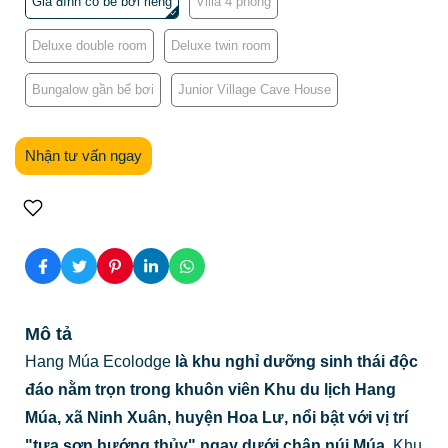
Gia đình có bể bơi riêng
Villa 4 phòng
Deluxe double room
Deluxe twin room
Bungalow gần bể bơi
Junior Village Cave House
Nhận tư vấn ngay
Mô tả
Hang Múa Ecolodge
là khu nghỉ dưỡng sinh thái độc
đáo nằm trọn trong khuôn viên
Khu du lịch Hang
Múa, xã Ninh Xuân, huyện Hoa Lư, nổi bật với vị trí
"tựa sơn hướng thủy" ngay dưới chân núi Múa
. Khu