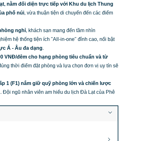
, nằm đối diện trực tiếp với Khu du lịch Thung
của phố núi
, vừa thuận tiện di chuyển đến các điểm
 phòng nghỉ
, khách sạn mang đến tầm nhìn
ệm hệ thống tiện ích "All-in-one" đỉnh cao, nổi bật
hực Á - Âu đa dạng
.
00 VNĐ/đêm cho hạng phòng tiêu chuẩn và từ
đúng thời điểm đặt phòng và lựa chọn đơn vị uy tín sẽ
cấp 1 (F1) nắm giữ quỹ phòng lớn và chiến lược
g
. Đội ngũ nhân viên am hiểu du lịch Đà Lạt của Phê