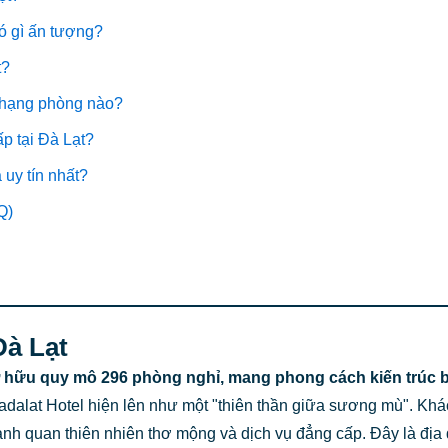
có gì ấn tượng?
t?
g hạng phòng nào?
p tại Đà Lạt?
 uy tín nhất?
Q)
Đà Lạt
 hữu quy mô 296 phòng nghỉ, mang phong cách kiến trúc bán
adalat Hotel hiện lên như một "thiên thần giữa sương mù". K
nh quan thiên nhiên thơ mộng và dịch vụ đẳng cấp. Đây là địa 