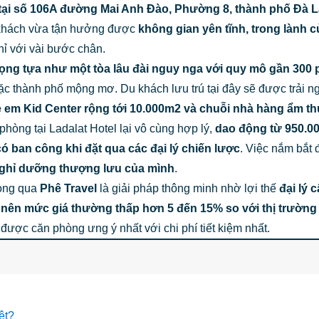
tại
số 106A đường Mai Anh Đào, Phường 8, thành phố Đà Lạt
du khách vừa tận hưởng được
không gian yên tĩnh, trong lành 
 với vài bước chân.
rọng tựa như một tòa lâu đài nguy nga với quy mô gần 300
 thành phố mộng mơ. Du khách lưu trú tại đây sẽ được trải nghi
ẻ em Kid Center rộng tới 10.000m2 và chuỗi nhà hàng ẩm t
hòng tại Ladalat Hotel lại vô cùng hợp lý,
dao động từ 950.0
 ban công khi đặt qua các đại lý chiến lược
. Việc nắm bắt 
nghỉ dưỡng thượng lưu của mình
.
hòng qua
Phê Travel
là giải pháp thông minh nhờ lợi thế
đại lý 
” nên mức giá thường thấp hơn 5 đến 15% so với thị trườn
được căn phòng ưng ý nhất với chi phí tiết kiệm nhất.
ệt?