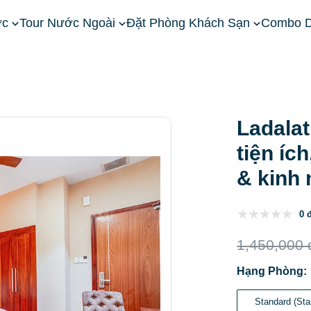
ớc
Tour Nước Ngoài
Đặt Phòng Khách Sạn
Combo D
ây Nguyên
Khách Sạn Đà Lạt
Ladalat Hotel: Vị trí, đặc điểm,
Ladalat 
tiện íc
& kinh
0 
1,450,000 
Hạng Phòng:
Standard (St