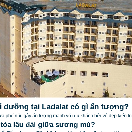
ỉ dưỡng tại Ladalat có gì ấn tượng?
giữa phố núi, gây ấn tượng mạnh với du khách bởi vẻ đẹp kiến tr
ư tòa lâu đài giữa sương mù?