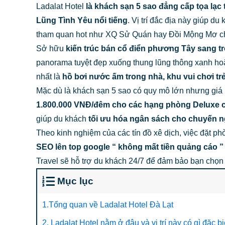
Ladalat Hotel
là khách sạn 5 sao đẳng cấp tọa lạc 
Lũng Tình Yêu nổi tiếng
. Vị trí đắc địa này giúp 
tham quan hot như XQ Sử Quán hay Đồi Mộng Mơ chỉ
Sở hữu
kiến trúc bán cổ điển phương Tây sang t
panorama tuyệt đẹp xuống thung lũng thông xanh hoặc
nhất là
hồ bơi nước ấm trong nhà, khu vui chơi tr
Mặc dù là khách sạn 5 sao có quy mô lớn nhưng giá p
1.800.000 VNĐ/đêm cho các hạng phòng Deluxe có
giúp du khách
tối ưu hóa ngân sách cho chuyến 
Theo kinh nghiệm của các tín đồ xê dịch, việc đặt p
SEO lên top google “ không mất tiền quảng cáo 
Travel sẽ hỗ trợ du khách 24/7 để đảm bảo bạn chọn 
Mục lục
1.Tổng quan về Ladalat Hotel Đà Lạt
2. Ladalat Hotel nằm ở đâu và vị trí này có gì đặc bi