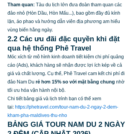
Tham quan:
Tàu du lịch lớn đưa đoàn tham quan các
đảo nhỏ (Hòn Dầu, Hòn Mấu...), bao gồm đầy đủ kính
lặn, áo phao và hướng dẫn viên địa phương am hiểu
vùng biển hằng ngày.
2.2 Các ưu đãi đặc quyền khi đặt
qua hệ thống Phê Travel
Móc xích từ mô hình kinh doanh tiết kiệm chi phí quảng
cáo (Ads), khách hàng sẽ nhận được lợi ích kép về cả
giá và chất lượng. Cụ thể, Phê Travel cam kết chi phí đi
đảo Nam Du
rẻ hơn 15% so với mặt bằng chung
nhờ
tối ưu hóa vận hành nội bộ.
Chi tiết bảng giá và lịch trình bạn có thể xem
tại:
https://phetravel.com/tour-nam-du-2-ngay-2-dem-
kham-pha-maldives-thu-nho
BẢNG GIÁ TOUR NAM DU 2 NGÀY
2 ĐÊM (CẬP NHẬT 2026)