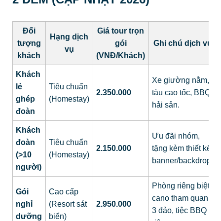
Đối
Giá tour trọn
Hạng dịch
tượng
gói
Ghi chú dịch vụ
vụ
khách
(VNĐ/Khách)
Khách
Xe giường nằm,
lẻ
Tiêu chuẩn
2.350.000
tàu cao tốc, BBQ
ghép
(Homestay)
hải sản.
đoàn
Khách
Ưu đãi nhóm,
đoàn
Tiêu chuẩn
2.150.000
tặng kèm thiết kế
(>10
(Homestay)
banner/backdrop.
người)
Phòng riêng biệt,
Gói
Cao cấp
cano tham quan
nghỉ
(Resort sát
2.950.000
3 đảo, tiệc BBQ
dưỡng
biển)