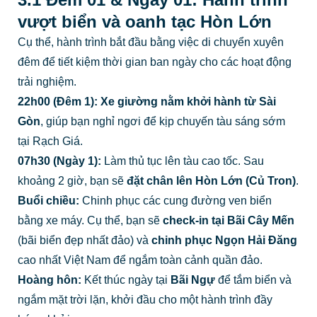
vượt biển và oanh tạc Hòn Lớn
Cụ thể, hành trình bắt đầu bằng việc di chuyển xuyên
đêm để tiết kiệm thời gian ban ngày cho các hoạt động
trải nghiệm.
22h00 (Đêm 1):
Xe giường nằm khởi hành từ Sài
Gòn
, giúp bạn nghỉ ngơi để kịp chuyến tàu sáng sớm
tại Rạch Giá.
07h30 (Ngày 1):
Làm thủ tục lên tàu cao tốc. Sau
khoảng 2 giờ, bạn sẽ
đặt chân lên Hòn Lớn (Củ Tron)
.
Buổi chiều:
Chinh phục các cung đường ven biển
bằng xe máy. Cụ thể, bạn sẽ
check-in tại Bãi Cây Mến
(bãi biển đẹp nhất đảo) và
chinh phục Ngọn Hải Đăng
cao nhất Việt Nam để ngắm toàn cảnh quần đảo.
Hoàng hôn:
Kết thúc ngày tại
Bãi Ngự
để tắm biển và
ngắm mặt trời lặn, khởi đầu cho một hành trình đầy