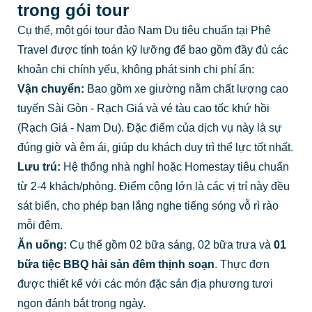
trong gói tour
Cụ thể, một gói tour đảo Nam Du tiêu chuẩn tại Phê
Travel được tính toán kỹ lưỡng để bao gồm đầy đủ các
khoản chi chính yếu, không phát sinh chi phí ẩn:
Vận chuyển:
Bao gồm xe giường nằm chất lượng cao
tuyến Sài Gòn - Rạch Giá và vé tàu cao tốc khứ hồi
(Rạch Giá - Nam Du). Đặc điểm của dịch vụ này là sự
đúng giờ và êm ái, giúp du khách duy trì thể lực tốt nhất.
Lưu trú:
Hệ thống nhà nghỉ hoặc Homestay tiêu chuẩn
từ 2-4 khách/phòng. Điểm cộng lớn là các vị trí này đều
sát biển, cho phép bạn lắng nghe tiếng sóng vỗ rì rào
mỗi đêm.
Ăn uống:
Cụ thể gồm 02 bữa sáng, 02 bữa trưa và
01
bữa tiệc BBQ hải sản đêm thịnh soạn
. Thực đơn
được thiết kế với các món đặc sản địa phương tươi
ngon đánh bắt trong ngày.