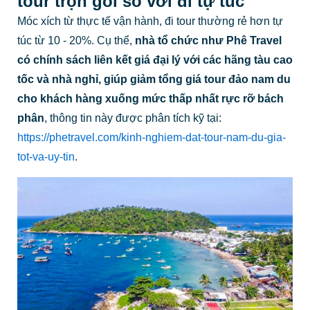
tour trọn gói so với đi tự túc
Móc xích từ thực tế vận hành, đi tour thường rẻ hơn tự
túc từ 10 - 20%. Cụ thể,
nhà tổ chức như Phê Travel
có chính sách liên kết giá đại lý với các hãng tàu cao
tốc và nhà nghỉ, giúp giảm tổng giá tour đảo nam du
cho khách hàng xuống mức thấp nhất rực rỡ bách
phân
, thông tin này được phân tích kỹ tại:
https://phetravel.com/kinh-nghiem-dat-tour-nam-du-gia-
tot-va-uy-tin
.