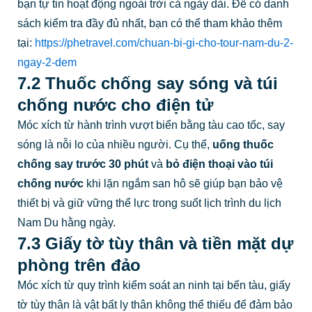
bạn tự tin hoạt động ngoài trời cả ngày dài. Để có danh
sách kiểm tra đầy đủ nhất, bạn có thể tham khảo thêm
tại:
https://phetravel.com/chuan-bi-gi-cho-tour-nam-du-2-
ngay-2-dem
7.2 Thuốc chống say sóng và túi
chống nước cho điện tử
Móc xích từ hành trình vượt biển bằng tàu cao tốc, say
sóng là nỗi lo của nhiều người. Cụ thể,
uống thuốc
chống say trước 30 phút
và
bỏ điện thoại vào túi
chống nước
khi lặn ngắm san hô sẽ giúp bạn bảo vệ
thiết bị và giữ vững thể lực trong suốt lịch trình du lịch
Nam Du hằng ngày.
7.3 Giấy tờ tùy thân và tiền mặt dự
phòng trên đảo
Móc xích từ quy trình kiểm soát an ninh tại bến tàu, giấy
tờ tùy thân là vật bất ly thân không thể thiếu để đảm bảo