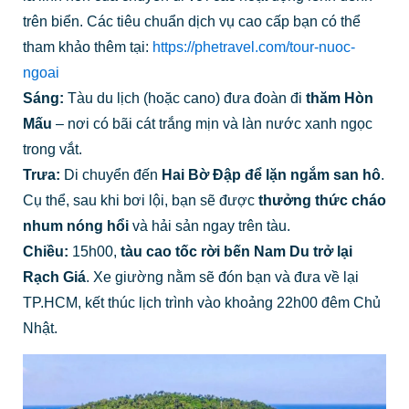
trên biển. Các tiêu chuẩn dịch vụ cao cấp bạn có thể
tham khảo thêm tại:
https://phetravel.com/tour-nuoc-
ngoai
Sáng:
Tàu du lịch (hoặc cano) đưa đoàn đi
thăm Hòn
Mấu
– nơi có bãi cát trắng mịn và làn nước xanh ngọc
trong vắt.
Trưa:
Di chuyển đến
Hai Bờ Đập để lặn ngắm san hô
.
Cụ thể, sau khi bơi lội, bạn sẽ được
thưởng thức cháo
nhum nóng hổi
và hải sản ngay trên tàu.
Chiều:
15h00,
tàu cao tốc rời bến Nam Du trở lại
Rạch Giá
. Xe giường nằm sẽ đón bạn và đưa về lại
TP.HCM, kết thúc lịch trình vào khoảng 22h00 đêm Chủ
Nhật.