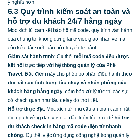
ý nghĩa hơn.
6.3 Quy trình kiểm soát an toàn và
hỗ trợ du khách 24/7 hằng ngày
Móc xích từ cam kết bảo hộ mã code, quy trình vận hành
của chúng tôi không dừng lại ở việc giao nhận vé mà
còn kéo dài suốt toàn bộ chuyến lữ hành.
Giám sát hành trình:
Cụ thể,
mỗi mã code đều được
kết nối trực tiếp với hệ thống quản lý của Phê
Travel
. Đặc điểm này cho phép bộ phận điều hành
theo
dõi sát sao tình trạng tàu chạy và nhận phòng của
khách hàng hằng ngày
, đảm bảo xử lý tức thì các sự
cố khách quan như tàu delay do thời tiết.
Hỗ trợ thực địa:
Móc xích từ nhu cầu an toàn cao nhất,
đội ngũ hướng dẫn viên tại đảo luôn túc trực để
hỗ trợ
du khách check-in bằng mã code điện tử nhanh
chóng
. Cụ thể, việc ứng dụng công nghệ trong quản lý