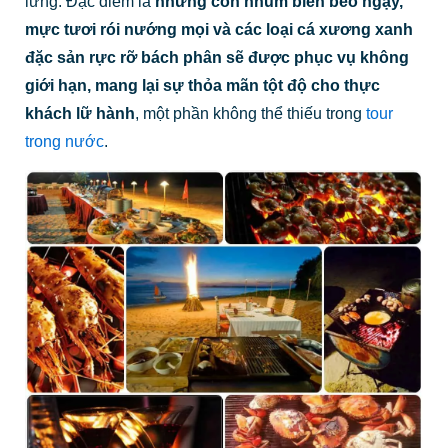
lừng. Đặc điểm là
những con nhum biển béo ngậy,
mực tươi rói nướng mọi và các loại cá xương xanh
đặc sản rực rỡ bách phân sẽ được phục vụ không
giới hạn, mang lại sự thỏa mãn tột độ cho thực
khách lữ hành
, một phần không thể thiếu trong
tour
trong nước
.