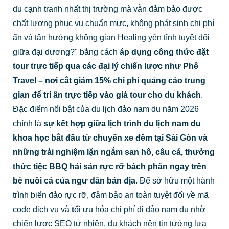
du cạnh tranh nhất thị trường mà vẫn đảm bảo được
chất lượng phục vụ chuẩn mực, không phát sinh chi phí
ẩn và tận hưởng không gian Healing yên tĩnh tuyệt đối
giữa đại dương?" bằng cách
áp dụng công thức đặt
tour trực tiếp qua các đại lý chiến lược như Phê
Travel – nơi cắt giảm 15% chi phí quảng cáo trung
gian để tri ân trực tiếp vào giá tour cho du khách
.
Đặc điểm nổi bật của du lịch đảo nam du năm 2026
chính là
sự kết hợp giữa lịch trình du lịch nam du
khoa học bắt đầu từ chuyến xe đêm tại Sài Gòn và
những trải nghiệm lặn ngắm san hô, câu cá, thưởng
thức tiệc BBQ hải sản rực rỡ bách phân ngay trên
bè nuôi cá của ngư dân bản địa
. Để sở hữu một hành
trình biển đảo rực rỡ, đảm bảo an toàn tuyệt đối về mã
code dịch vụ và
t
ối ưu hóa chi phí đi đảo nam du nhờ
chiến lược SEO tự nhiên, du khách nên tin tưởng lựa