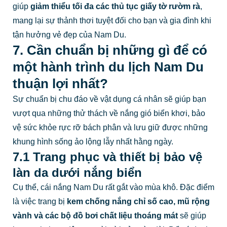
giúp
giảm thiểu tối đa các thủ tục giấy tờ rườm rà
,
mang lại sự thảnh thơi tuyệt đối cho bạn và gia đình khi
tận hưởng vẻ đẹp của Nam Du.
7. Cần chuẩn bị những gì để có
một hành trình du lịch Nam Du
thuận lợi nhất?
Sự chuẩn bị chu đáo về vật dụng cá nhân sẽ giúp bạn
vượt qua những thử thách về nắng gió biển khơi, bảo
vệ sức khỏe rực rỡ bách phân và lưu giữ được những
khung hình sống ảo lộng lẫy nhất hằng ngày.
7.1 Trang phục và thiết bị bảo vệ
làn da dưới nắng biển
Cụ thể, cái nắng Nam Du rất gắt vào mùa khô. Đặc điểm
là việc trang bị
kem chống nắng chỉ số cao, mũ rộng
vành và các bộ đồ bơi chất liệu thoáng mát
sẽ giúp