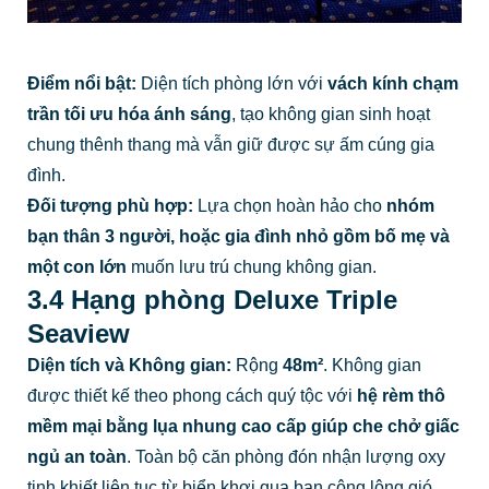
Điểm nổi bật:
Diện tích phòng lớn với
vách kính chạm
trần tối ưu hóa ánh sáng
, tạo không gian sinh hoạt
chung thênh thang mà vẫn giữ được sự ấm cúng gia
đình.
Đối tượng phù hợp:
Lựa chọn hoàn hảo cho
nhóm
bạn thân 3 người, hoặc gia đình nhỏ gồm bố mẹ và
một con lớn
muốn lưu trú chung không gian.
3.4 Hạng phòng Deluxe Triple
Seaview
Diện tích và Không gian:
Rộng
48m²
. Không gian
được thiết kế theo phong cách quý tộc với
hệ rèm thô
mềm mại bằng lụa nhung cao cấp giúp che chở giấc
ngủ an toàn
. Toàn bộ căn phòng đón nhận lượng oxy
tinh khiết liên tục từ biển khơi qua ban công lộng gió,