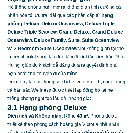
Hệ thống phòng nghỉ mở ra không gian tịnh dưỡng cá
nhân hóa tối ưu trải dài qua các phân cấp từ
hạng
phòng Deluxe, Deluxe Oceanview, Deluxe Triple,
Deluxe Triple Seaview, Grand Deluxe, Grand Deluxe
Oceanview, Deluxe Family, Suite, Suite Oceanview
và 2 Bedroom Suite Oceanview
Mỗi không gian tại the
imperial hotel vung tau đều là một kiệt tác kiến trúc Phục
Hưng, giúp du khách dễ dàng đưa ra quyết định phù
hợp nhất cho chuyến đi của mình.
Dưới đây là các thông số chi tiết về diện tích, công năng
và bản sắc Wellness được thiết lập đồng bộ tại hệ
thống phòng nghỉ tòa lâu đài hoàng gia:
3.1 Hạng phòng Deluxe
Diện tích và Không gian:
Rộng
40m²
. Phòng được
thiết kế theo phong cách hoàng gia Victoria nhã nhặn,
sử dụng
hệ sàn gỗ nung ấm áp và đệm ngủ lò xo túi