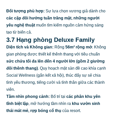
Đối tượng phù hợp:
Sự lựa chọn vương giả dành cho
các cặp đôi hưởng tuần trăng mật, những người
yêu nghệ thuật
muốn tìm kiếm nguồn cảm hứng sáng
tạo từ biển cả.
3.7 Hạng phòng Deluxe Family
Diện tích và Không gian:
Rộng
56m² rộng mở
. Không
gian phòng được thiết kế thênh thang với tiêu chuẩn
sức chứa tối đa lên đến 4 người lớn (gồm 2 giường
đôi thênh thang)
. Quy hoạch mặt sàn đề cao khía cạnh
Social Wellness (gắn kết xã hội), thúc đẩy sự sẻ chia
tình yêu thương, tiếng cười và tình thân giữa các thành
viên.
Tầm nhìn phong cảnh:
Bố trí tại
các phân khu yên
tĩnh biệt lập
, mở hướng tầm nhìn ra
khu vườn sinh
thái mát mẻ, rợp bóng cổ thụ
của resort.