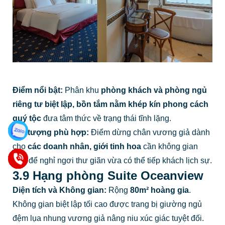
Điểm nổi bật:
Phân khu
phòng khách và phòng ngủ
riêng tư biệt lập, bồn tắm nằm khép kín phong cách
quý tộc
đưa tâm thức về trạng thái tĩnh lặng.
Đối tượng phù hợp:
Điểm dừng chân vương giả dành
cho
các doanh nhân, giới tinh hoa
cần không gian
vừa để nghỉ ngơi thư giãn vừa có thể tiếp khách lịch sự.
3.9 Hạng phòng Suite Oceanview
Diện tích và Không gian:
Rộng
80m² hoàng gia
.
Không gian biệt lập tối cao được trang bị giường ngủ
đệm lụa nhung vương giả nâng niu xúc giác tuyệt đối.