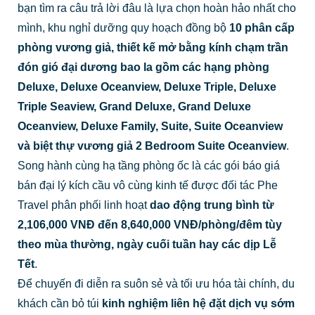
bạn tìm ra câu trả lời đâu là lựa chọn hoàn hảo nhất cho
mình, khu nghỉ dưỡng quy hoạch đồng bộ
10 phân cấp
phòng vương giả, thiết kế mở bằng kính chạm trần
đón gió đại dương bao la gồm các hạng phòng
Deluxe, Deluxe Oceanview, Deluxe Triple, Deluxe
Triple Seaview, Grand Deluxe, Grand Deluxe
Oceanview, Deluxe Family, Suite, Suite Oceanview
và biệt thự vương giả 2 Bedroom Suite Oceanview
.
Song hành cùng hạ tầng phòng ốc là các gói báo giá
bán đại lý kích cầu vô cùng kinh tế được đối tác Phe
Travel phân phối linh hoạt
dao động trung bình từ
2,106,000 VNĐ đến 8,640,000 VNĐ/phòng/đêm tùy
theo mùa thường, ngày cuối tuần hay các dịp Lễ
Tết
.
Để chuyến đi diễn ra suôn sẻ và tối ưu hóa tài chính, du
khách cần bỏ túi
kinh nghiệm liên hệ đặt dịch vụ sớm