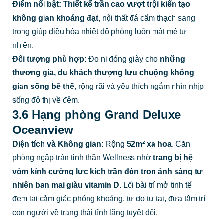
Điểm nổi bật:
Thiết kế trần cao vượt trội kiến tạo
không gian khoáng đạt
, nội thất đá cẩm thạch sang
trọng giúp điều hòa nhiệt độ phòng luôn mát mẻ tự
nhiên.
Đối tượng phù hợp:
Đo ni đóng giày cho
những
thương gia, du khách thượng lưu chuộng không
gian sống bề thế
, rộng rãi và yêu thích ngắm nhìn nhịp
sống đô thị về đêm.
3.6 Hạng phòng Grand Deluxe
Oceanview
Diện tích và Không gian:
Rộng
52m² xa hoa
. Căn
phòng ngập tràn tinh thần Wellness nhờ
trang bị hệ
vòm kính cường lực kịch trần đón trọn ánh sáng tự
nhiên ban mai giàu vitamin D
. Lối bài trí mở tinh tế
đem lại cảm giác phóng khoáng, tự do tự tại, đưa tâm trí
con người về trạng thái tĩnh lặng tuyệt đối.