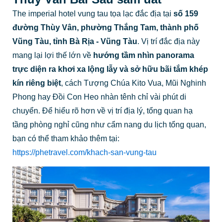
The imperial hotel vung tau tọa lạc đắc địa tại
số 159
đường Thùy Vân, phường Thắng Tam, thành phố
Vũng Tàu, tỉnh Bà Rịa - Vũng Tàu
. Vị trí đắc địa này
mang lại lợi thế lớn về
hướng tầm nhìn panorama
trực diện ra khơi xa lộng lẫy và sở hữu bãi tắm khép
kín riêng biệt
, cách Tượng Chúa Kito Vua, Mũi Nghinh
Phong hay Đồi Con Heo nhàn tênh chỉ vài phút di
chuyển. Để hiểu rõ hơn về vị trí địa lý, tổng quan hạ
tầng phòng nghỉ cũng như cẩm nang du lịch tổng quan,
bạn có thể tham khảo thêm tại:
https://phetravel.com/khach-san-vung-tau