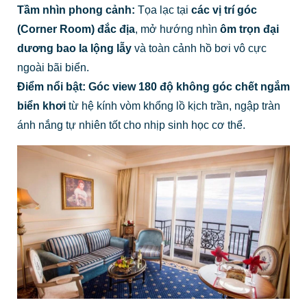
Tầm nhìn phong cảnh:
Tọa lạc tại
các vị trí góc
(Corner Room) đắc địa
, mở hướng nhìn
ôm trọn đại
dương bao la lộng lẫy
và toàn cảnh hồ bơi vô cực
ngoài bãi biển.
Điểm nổi bật:
Góc view 180 độ không góc chết ngắm
biển khơi
từ hệ kính vòm khổng lồ kịch trần, ngập tràn
ánh nắng tự nhiên tốt cho nhịp sinh học cơ thể.