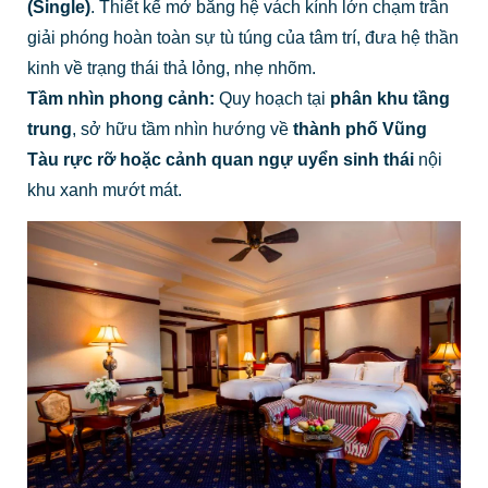
(Single)
. Thiết kế mở bằng hệ vách kính lớn chạm trần
giải phóng hoàn toàn sự tù túng của tâm trí, đưa hệ thần
kinh về trạng thái thả lỏng, nhẹ nhõm.
Tầm nhìn phong cảnh:
Quy hoạch tại
phân khu tầng
trung
, sở hữu tầm nhìn hướng về
thành phố Vũng
Tàu rực rỡ hoặc cảnh quan ngự uyển sinh thái
nội
khu xanh mướt mát.