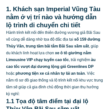
1. Khách sạn Imperial Vũng Tàu
nằm ở vị trí nào và hướng dẫn
lộ trình di chuyển chi tiết
Hành trình kết nối đến thiên đường vương giả Bãi Sau
vô cùng dễ dàng nhờ tọa độ đắc địa tại
số 159 đường
Thùy Vân, trung tâm bãi tắm Bãi Sau sầm uất
, giúp
du khách linh hoạt lựa chọn
xe ô tô giường nằm
Limousine VIP chạy tuyến cao tốc
, trải nghiệm
àu
cao tốc vượt đại dương lộng gió Greenlines DP
hoặc
phương tiện xe cá nhân tự lái an toàn
. Việc
nắm rõ sơ đồ giao thông và lộ trình kết nối khu vực trung
tâm sẽ giúp cả gia đình chủ động thời gian thụ hưởng
kỳ nghỉ:
1.1 Tọa độ tâm điểm tại đại lộ
Thùy Vân Bãi Sau sầm uất