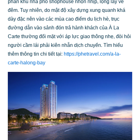
phân khu nhà phố shophouse nhộn nhịp, lộng lẫy về
đêm. Tuy nhiên, do mật độ xây dựng xung quanh khá
dày đặc nên vào các mùa cao điểm du lịch hè, trục
đường dẫn vào sảnh đón trả hành khách của À La
Carte thường đối mặt với áp lực giao thông nhẹ, đòi hỏi
người cầm lái phải kiên nhẫn dịch chuyển. Tìm hiểu
thêm thông tin chi tiết tại:
https://phetravel.com/a-la-
carte-halong-bay