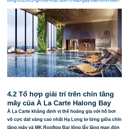
long-2026-co-gi-moi-thuc-don-5-sao-gay-bao-vinh-bien
4.2 Tổ hợp giải trí trên chín tầng
mây của À La Carte Halong Bay
À La Carte khẳng định vị thế hoàng gia với hồ bơi
vô cực dát vàng cao nhất Hạ Long lơ lửng giữa chín
tầng mây và MK Rooftop Bar lộng lẫy lãng mạn đón