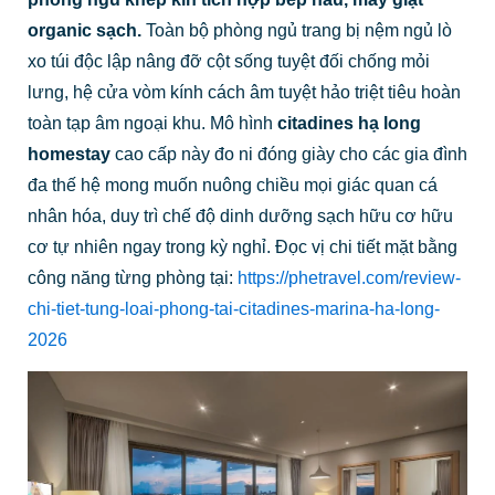
organic sạch.
Toàn bộ phòng ngủ trang bị nệm ngủ lò
xo túi độc lập nâng đỡ cột sống tuyệt đối chống mỏi
lưng, hệ cửa vòm kính cách âm tuyệt hảo triệt tiêu hoàn
toàn tạp âm ngoại khu. Mô hình
citadines hạ long
homestay
cao cấp này đo ni đóng giày cho các gia đình
đa thế hệ mong muốn nuông chiều mọi giác quan cá
nhân hóa, duy trì chế độ dinh dưỡng sạch hữu cơ hữu
cơ tự nhiên ngay trong kỳ nghỉ. Đọc vị chi tiết mặt bằng
công năng từng phòng tại:
https://phetravel.com/review-
chi-tiet-tung-loai-phong-tai-citadines-marina-ha-long-
2026