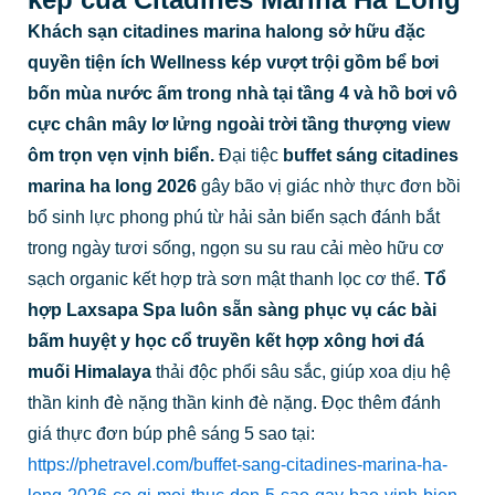
Khách sạn citadines marina halong sở hữu đặc
quyền tiện ích Wellness kép vượt trội gồm bể bơi
bốn mùa nước ấm trong nhà tại tầng 4 và hồ bơi vô
cực chân mây lơ lửng ngoài trời tầng thượng view
ôm trọn vẹn vịnh biển.
Đại tiệc
buffet sáng citadines
marina ha long 2026
gây bão vị giác nhờ thực đơn bồi
bổ sinh lực phong phú từ hải sản biển sạch đánh bắt
trong ngày tươi sống, ngọn su su rau cải mèo hữu cơ
sạch organic kết hợp trà sơn mật thanh lọc cơ thể.
Tổ
hợp Laxsapa Spa luôn sẵn sàng phục vụ các bài
bấm huyệt y học cổ truyền kết hợp xông hơi đá
muối Himalaya
thải độc phổi sâu sắc, giúp xoa dịu hệ
thần kinh đè nặng thần kinh đè nặng. Đọc thêm đánh
giá thực đơn búp phê sáng 5 sao tại:
https://phetravel.com/buffet-sang-citadines-marina-ha-