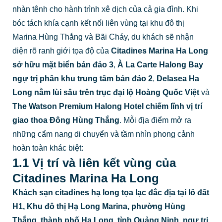
nhàn tênh cho hành trình xê dịch của cả gia đình. Khi
bóc tách khía cạnh kết nối liên vùng tại khu đô thị
Marina Hùng Thắng và Bãi Cháy, du khách sẽ nhận
diện rõ ranh giới tọa độ của
Citadines Marina Ha Long
sở hữu mặt biển bán đảo 3
,
À La Carte Halong Bay
ngự trị phân khu trung tâm bán đảo 2
,
Delasea Ha
Long nằm lùi sâu trên trục đại lộ Hoàng Quốc Việt
và
The Watson Premium Halong Hotel chiếm lĩnh vị trí
giao thoa Đông Hùng Thắng
. Mỗi địa điểm mở ra
những cẩm nang di chuyển và tầm nhìn phong cảnh
hoàn toàn khác biệt:
1.1 Vị trí và liên kết vùng của
Citadines Marina Ha Long
Khách sạn citadines hạ long tọa lạc đắc địa tại lô đất
H1, Khu đô thị Hạ Long Marina, phường Hùng
Thắng, thành phố Hạ Long, tỉnh Quảng Ninh, ngự trị