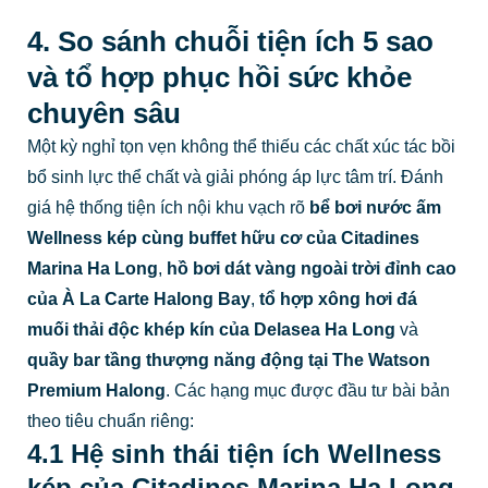
4. So sánh chuỗi tiện ích 5 sao
và tổ hợp phục hồi sức khỏe
chuyên sâu
Một kỳ nghỉ tọn vẹn không thể thiếu các chất xúc tác bồi
bổ sinh lực thể chất và giải phóng áp lực tâm trí. Đánh
giá hệ thống tiện ích nội khu vạch rõ
bể bơi nước ấm
Wellness kép cùng buffet hữu cơ của Citadines
Marina Ha Long
,
hồ bơi dát vàng ngoài trời đỉnh cao
của À La Carte Halong Bay
,
tổ hợp xông hơi đá
muối thải độc khép kín của Delasea Ha Long
và
quầy bar tầng thượng năng động tại The Watson
Premium Halong
. Các hạng mục được đầu tư bài bản
theo tiêu chuẩn riêng:
4.1 Hệ sinh thái tiện ích Wellness
kép của Citadines Marina Ha Long