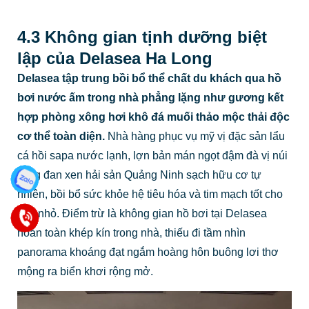
4.3 Không gian tịnh dưỡng biệt
lập của Delasea Ha Long
Delasea tập trung bồi bổ thể chất du khách qua hồ
bơi nước ấm trong nhà phẳng lặng như gương kết
hợp phòng xông hơi khô đá muối thảo mộc thải độc
cơ thể toàn diện.
Nhà hàng phục vụ mỹ vị đặc sản lẩu
cá hồi sapa nước lạnh, lợn bản mán ngọt đậm đà vị núi
rừng đan xen hải sản Quảng Ninh sạch hữu cơ tự
nhiên, bồi bổ sức khỏe hệ tiêu hóa và tim mạch tốt cho
con nhỏ. Điểm trừ là không gian hồ bơi tại Delasea
hoàn toàn khép kín trong nhà, thiếu đi tầm nhìn
panorama khoáng đạt ngắm hoàng hôn buông lơi thơ
mộng ra biển khơi rộng mở.