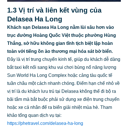
1.3 Vị trí và liên kết vùng của
Delasea Ha Long
Khách sạn Delasea Ha Long nằm lùi sâu hơn vào
trục đường Hoàng Quốc Việt thuộc phường Hùng
Thắng, sở hữu không gian tĩnh tịch biệt lập hoàn
toàn với tiếng ồn ào thương mại hóa sát bờ biển.
Đây là vị trí trung chuyển kinh tế, giúp du khách dễ dàng
bắt taxi kết nối sang khu vui chơi bùng nổ năng lượng
Sun World Ha Long Complex hoặc cảng tàu quốc tế
tuần châu một cách nhanh chóng. Điểm hạn chế nhỏ về
vị trí là du khách lưu trú tại Delasea không thể đi bộ ra
bãi tắm mà bắt buộc phải sử dụng xe điện trung chuyển
hoặc xe cá nhân để ra biển giải nhiệt mùa hè. Tham
khảo tổng quan dịch vụ tại:
https://phetravel.com/delasea-ha-long