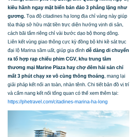
kiêu hãnh ngay mặt biển bán đảo 3 phẳng lặng như
gương.
Tọa độ citadines hạ long địa chỉ vàng này giúp
tòa tháp sở hữu mặt tiền trực diện hướng vịnh di sản,
cách bãi tắm riêng chỉ vài bước dạo bộ thong dông.
Liên kết vùng giao thông cực kỳ đồng bộ khi kề sát trục
đại lộ Marina sầm uất, giúp gia đình
dễ dàng di chuyển
ra tổ hợp rạp chiếu phim CGV, khu trung tâm
thương mại Marine Plaza hay chợ đêm hải sản chỉ
mất 3 phút chạy xe vô cùng thông thoáng
, mang lại
giải pháp kết nối an toàn, nhàn tênh. Chi tiết bản đồ vị trí
và cẩm nang kết nối tổng quan có thể xem thêm tại:
https://phetravel.com/citadines-marina-ha-long