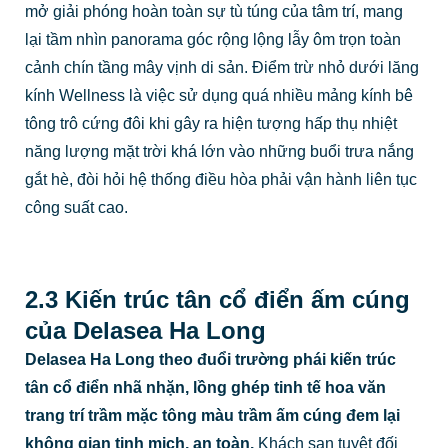
mở giải phóng hoàn toàn sự tù túng của tâm trí, mang
lại tầm nhìn panorama góc rộng lộng lẫy ôm trọn toàn
cảnh chín tầng mây vịnh di sản. Điểm trừ nhỏ dưới lăng
kính Wellness là việc sử dụng quá nhiều mảng kính bê
tông trô cứng đôi khi gây ra hiện tượng hấp thụ nhiệt
năng lượng mặt trời khá lớn vào những buổi trưa nắng
gắt hè, đòi hỏi hệ thống điều hòa phải vận hành liên tục
công suất cao.
2.3 Kiến trúc tân cổ điển ấm cúng
của Delasea Ha Long
Delasea Ha Long theo đuổi trường phái kiến trúc
tân cổ điển nhã nhặn, lồng ghép tinh tế hoa văn
trang trí trầm mặc tông màu trầm ấm cúng đem lại
không gian tịnh mịch, an toàn.
Khách sạn tuyệt đối