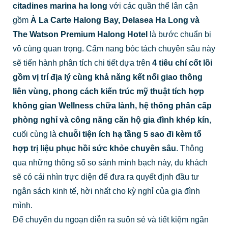
citadines marina ha long
với các quần thể lân cận
gồm
À La Carte Halong Bay, Delasea Ha Long và
The Watson Premium Halong Hotel
là bước chuẩn bị
vô cùng quan trọng. Cẩm nang bóc tách chuyên sâu này
sẽ tiến hành phân tích chi tiết dựa trên
4 tiêu chí cốt lõi
gồm vị trí địa lý cùng khả năng kết nối giao thông
liên vùng, phong cách kiến trúc mỹ thuật tích hợp
không gian Wellness chữa lành, hệ thống phân cấp
phòng nghỉ và công năng căn hộ gia đình khép kín
,
cuối cùng là
chuỗi tiện ích hạ tầng 5 sao đi kèm tổ
hợp trị liệu phục hồi sức khỏe chuyên sâu
. Thông
qua những thông số so sánh minh bạch này, du khách
sẽ có cái nhìn trực diện để đưa ra quyết định đầu tư
ngân sách kinh tế, hời nhất cho kỳ nghỉ của gia đình
mình.
Để chuyến du ngoạn diễn ra suôn sẻ và tiết kiệm ngân