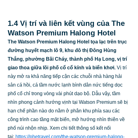
1.4 Vị trí và liên kết vùng của The
Watson Premium Halong Hotel
The Watson Premium Halong Hotel tọa lạc trên trục
đường huyết mạch lô 9, khu đô thị Đông Hùng
Thắng, phường Bãi Cháy, thành phố Hạ Long, vị trí
giao thoa giữa lõi phố cổ cổ kính và biển khơi.
Vị trí
này mở ra khả năng tiếp cận các chuỗi nhà hàng hải
sản cá hồi, cá tầm nước lạnh bình dân nức tiếng dọc
phố cổ chỉ trong vòng vài phút dạo bộ. Dẫu vậy, tầm
nhìn phong cảnh hướng vịnh tại Watson Premium sẽ bị
hạn chế phần nào do nằm ở phân khu phía sau các
công trình cao tầng mặt biển, mở hướng nhìn thiên về
phố núi nhộn nhịp. Xem chi tiết thông số kết nối
tại:
https://phetravel.com/the-watson-premium-halong-