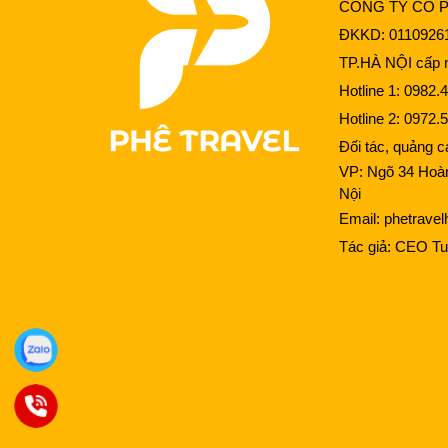
CÔNG TY CỔ 
ĐKKD: 0110926
TP.HÀ NỘI cấp n
Hotline 1:
0982.4
Hotline 2:
0972.5
Đối tác, quảng 
VP: Ngõ 34 Hoà
Nội
Email:
phetrave
Tác giả:
CEO Tu