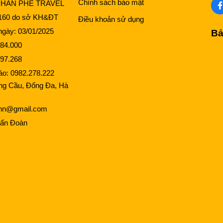
Chính sách bảo mật
PHẦN PHÊ TRAVEL
160 do sở KH&ĐT
Điều khoản sử dụng
gày: 03/01/2025
Bả
84.000
97.268
cáo:
0982.278.222
ng Cầu, Đống Đa, Hà
lhn@gmail.com
ấn Đoàn