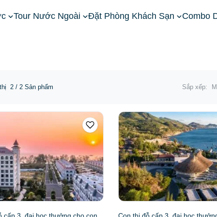
ớc
Tour Nước Ngoài
Đặt Phòng Khách Sạn
Combo D
thị
2
/ 2 Sản phẩm
Sắp xếp:
M
ỗ cấp 3, đại học thưởng cho con
Con thi đỗ cấp 3, đại học thưởn