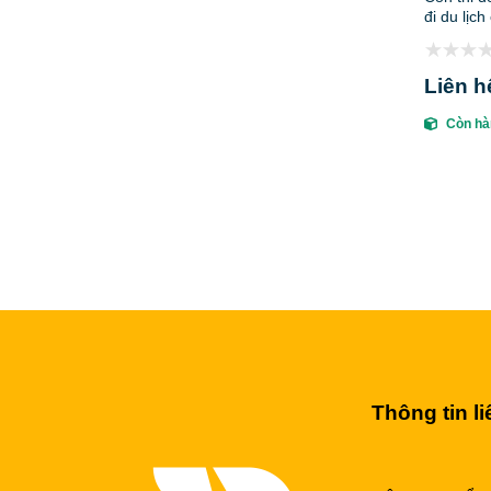
đi du lịc
Liên h
Còn hà
Thông tin li