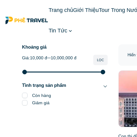
Trang chủ
Giới Thiệu
Tour Trong Nư
Tin Tức
Trang chủ
Du Lịch Châu Á
Khoảng giá
Hiển 
Giá:
10,000 đ
10,000,000 đ
LỌC
Tình trạng sản phẩm
Còn hàng
Giảm giá
Con thi đ