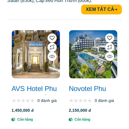
Safari (850k), Cáp treo Hòn Thơm (600k).
XEM TẤT CẢ
2
AVS Hotel Phu
Novotel Phu
Quoc: Vị trí,
Quoc Resort: Vị
0 đánh giá
0 đánh giá
đặc điểm, tiện
trí, đặc điểm,
1,450,000 đ
2,150,000 đ
ích, bảng giá
tiện ích, giá bán
Còn hàng
Còn hàng
phòng mới nhất
các hạng phòng