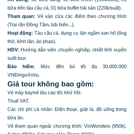
bữa trên tàu câu cá, 01 bữa buffet hải sản (220k/suất).
Tham quan:
Vé vào cửa các điểm theo chương trình
(Trại rắn Đồng Tâm, bãi biển...).
Hoạt động:
Tàu câu cá, dụng cụ lặn ngắm san hô (ống
thở, kính lặn, áo phao).
HDV:
Hướng dẫn viên chuyên nghiệp, nhiệt tình xuyên
suốt tour.
Bảo hiểm:
Mức đền bù tối đa 30.000.000
VNĐ/người/vụ.
Giá tour không bao gồm:
Vé máy bay/vé tàu cao tốc khứ hồi.
Thuế VAT.
Các chi phí cá nhân: Điện thoại, giặt là, đồ uống trong
bữa ăn.
Vé tham quan ngoài chương trình: VinWonders (950k),