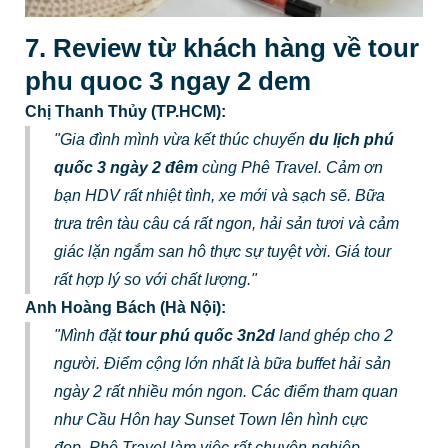
7. Review từ khách hàng về tour
phu quoc 3 ngay 2 dem
Chị Thanh Thủy (TP.HCM):
"Gia đình mình vừa kết thúc chuyến
du lịch phú
quốc 3 ngày 2 đêm
cùng Phê Travel. Cảm ơn
bạn HDV rất nhiệt tình, xe mới và sạch sẽ. Bữa
trưa trên tàu câu cá rất ngon, hải sản tươi và cảm
giác lặn ngắm san hô thực sự tuyệt vời. Giá tour
rất hợp lý so với chất lượng."
Anh Hoàng Bách (Hà Nội):
"Mình đặt
tour phú quốc 3n2d
land ghép cho 2
người. Điểm cộng lớn nhất là bữa buffet hải sản
ngày 2 rất nhiều món ngon. Các điểm tham quan
như Cầu Hôn hay Sunset Town lên hình cực
đẹp. Phê Travel làm việc rất chuyên nghiệp,