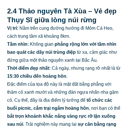
2.4 Thảo nguyên Tà Xùa – Vẻ đẹp
Thụy Sĩ giữa lòng núi rừng
Vị trí:
Nằm trên cung đường hướng đi Mỏm Cá Heo,
cách trung tâm xã khoảng 8km.
Tầm nhìn:
Không gian
phẳng rộng lớn với tầm nhìn
bao quát các dãy núi trùng điệp
từ xa, cảm giác như
đứng giữa một thảo nguyên xanh tại Bắc Âu.
Thời điểm đẹp nhất:
Cả ngày, nhưng rạng rỡ nhất là từ
15:30 chiều đến hoàng hôn
.
Đặc điểm của tọa độ này là mặt đất bằng phẳng với
thảm cỏ xanh mướt và những đàn ngựa nhẩn nha gặm
cỏ. Cụ thể, đây là địa điểm lý tưởng để
tổ chức các
buổi picnic, cắm trại ngắm hoàng hôn
, nơi bạn có thể
bắt trọn khoảnh khắc nắng vàng rực rỡ lặn xuống
sau núi
. Trải nghiệm này mang lại
sự cân bằng rạng