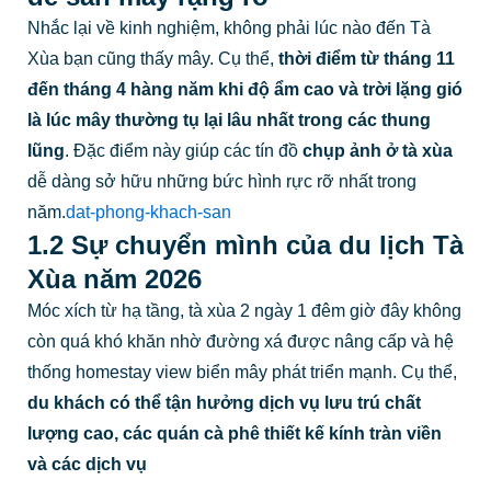
Nhắc lại về kinh nghiệm, không phải lúc nào đến Tà
Xùa bạn cũng thấy mây. Cụ thể,
thời điểm từ tháng 11
đến tháng 4 hàng năm khi độ ẩm cao và trời lặng gió
là lúc mây thường tụ lại lâu nhất trong các thung
lũng
. Đặc điểm này giúp các tín đồ
chụp ảnh ở tà xùa
dễ dàng sở hữu những bức hình rực rỡ nhất trong
năm.
dat-phong-khach-san
1.2 Sự chuyển mình của du lịch Tà
Xùa năm 2026
Móc xích từ hạ tầng, tà xùa 2 ngày 1 đêm giờ đây không
còn quá khó khăn nhờ đường xá được nâng cấp và hệ
thống homestay view biển mây phát triển mạnh. Cụ thể,
du khách có thể tận hưởng dịch vụ lưu trú chất
lượng cao, các quán cà phê thiết kế kính tràn viền
và các dịch vụ