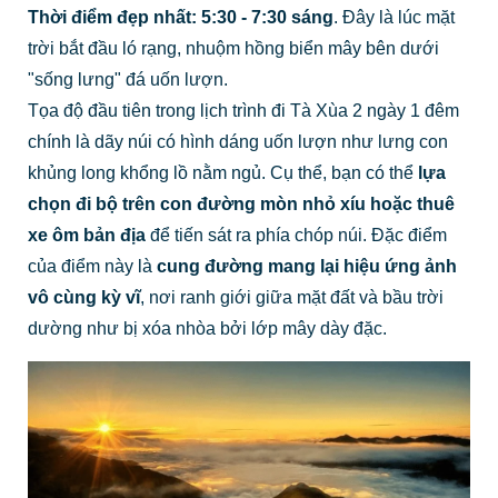
Thời điểm đẹp nhất:
5:30 - 7:30 sáng
. Đây là lúc mặt
trời bắt đầu ló rạng, nhuộm hồng biển mây bên dưới
"sống lưng" đá uốn lượn.
Tọa độ đầu tiên trong lịch trình đi Tà Xùa 2 ngày 1 đêm
chính là dãy núi có hình dáng uốn lượn như lưng con
khủng long khổng lồ nằm ngủ. Cụ thể, bạn có thể
lựa
chọn đi bộ trên con đường mòn nhỏ xíu hoặc thuê
xe ôm bản địa
để tiến sát ra phía chóp núi. Đặc điểm
của điểm này là
cung đường mang lại hiệu ứng ảnh
vô cùng kỳ vĩ
, nơi ranh giới giữa mặt đất và bầu trời
dường như bị xóa nhòa bởi lớp mây dày đặc.