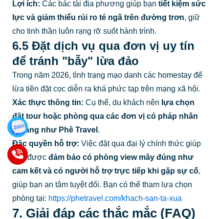
Lợi ích:
Các bác tài địa phương giúp bạn
tiết kiệm sức
lực và giảm thiểu rủi ro té ngã trên đường trơn
, giữ
cho tinh thần luôn rạng rỡ suốt hành trình.
6.5 Đặt dịch vụ qua đơn vị uy tín
để tránh "bẫy" lừa đảo
Trong năm 2026, tình trạng mạo danh các homestay để
lừa tiền đặt cọc diễn ra khá phức tạp trên mạng xã hội.
Xác thực thông tin:
Cụ thể, du khách nên
lựa chọn
đặt tour hoặc phòng qua các đơn vị có pháp nhân
rõ ràng như Phê Travel
.
Đặc quyền hỗ trợ:
Việc đặt qua đại lý chính thức giúp
bạn được
đảm bảo có phòng view mây đúng như
cam kết và có người hỗ trợ trực tiếp khi gặp sự cố
,
giúp bạn an tâm tuyệt đối. Bạn có thể tham lựa chọn
phòng tại:
https://phetravel.com/khach-san-ta-xua
7. Giải đáp các thắc mắc (FAQ)