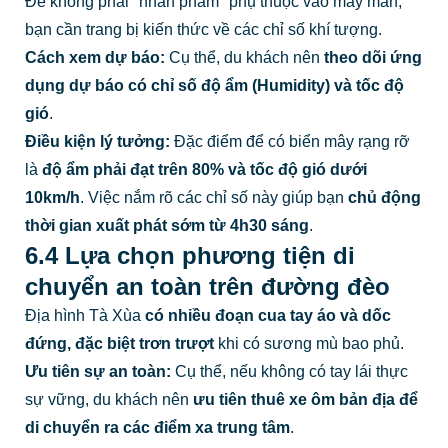
Để không phải "nhân phẩm" phụ thuộc vào may mắn,
bạn cần trang bị kiến thức về các chỉ số khí tượng.
Cách xem dự báo:
Cụ thể, du khách nên
theo dõi ứng
dụng dự báo có chỉ số độ ẩm (Humidity) và tốc độ
gió
.
Điều kiện lý tưởng:
Đặc điểm để có biển mây rạng rỡ
là
độ ẩm phải đạt trên 80% và tốc độ gió dưới
10km/h
. Việc nắm rõ các chỉ số này giúp bạn
chủ động
thời gian xuất phát sớm từ 4h30 sáng
.
6.4 Lựa chọn phương tiện di
chuyển an toàn trên đường đèo
Địa hình Tà Xùa
có nhiều đoạn cua tay áo và dốc
đứng, đặc biệt trơn trượt
khi có sương mù bao phủ.
Ưu tiên sự an toàn:
Cụ thể, nếu không có tay lái thực
sự vững, du khách nên
ưu tiên thuê xe ôm bản địa để
di chuyển ra các điểm xa trung tâm
.