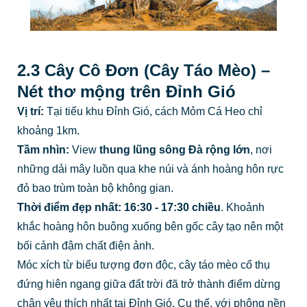
2.3 Cây Cô Đơn (Cây Táo Mèo) –
Nét thơ mộng trên Đỉnh Gió
Vị trí:
Tại tiểu khu Đỉnh Gió, cách Mỏm Cá Heo chỉ
khoảng 1km.
Tầm nhìn:
View
thung lũng sông Đà rộng lớn
, nơi
những dải mây luồn qua khe núi và ánh hoàng hôn rực
đỏ bao trùm toàn bộ không gian.
Thời điểm đẹp nhất:
16:30 - 17:30 chiều
. Khoảnh
khắc hoàng hôn buông xuống bên gốc cây tạo nên một
bối cảnh đậm chất điện ảnh.
Móc xích từ biểu tượng đơn độc, cây táo mèo cổ thụ
đứng hiên ngang giữa đất trời đã trở thành điểm dừng
chân yêu thích nhất tại Đỉnh Gió. Cụ thể, với phông nền