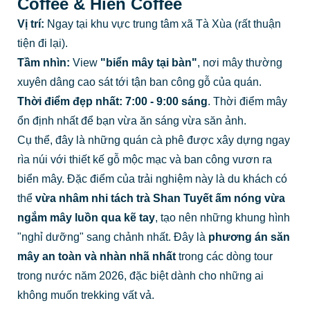
Coffee & Hiên Coffee
Vị trí:
Ngay tại khu vực trung tâm xã Tà Xùa (rất thuận
tiện đi lại).
Tầm nhìn:
View
"biển mây tại bàn"
, nơi mây thường
xuyên dâng cao sát tới tận ban công gỗ của quán.
Thời điểm đẹp nhất:
7:00 - 9:00 sáng
. Thời điểm mây
ổn định nhất để bạn vừa ăn sáng vừa săn ảnh.
Cụ thể, đây là những quán cà phê được xây dựng ngay
rìa núi với thiết kế gỗ mộc mạc và ban công vươn ra
biển mây. Đặc điểm của trải nghiệm này là du khách có
thể
vừa nhâm nhi tách trà Shan Tuyết ấm nóng vừa
ngắm mây luồn qua kẽ tay
, tạo nên những khung hình
"nghỉ dưỡng" sang chảnh nhất. Đây là
phương án săn
mây an toàn và nhàn nhã nhất
trong các dòng tour
trong nước năm 2026, đặc biệt dành cho những ai
không muốn trekking vất vả.