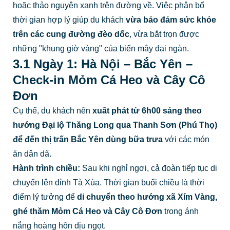
hoặc thảo nguyên xanh trên đường về. Việc phân bổ
thời gian hợp lý giúp du khách
vừa bảo đảm sức khỏe
trên các cung đường đèo dốc
, vừa bắt trọn được
những "khung giờ vàng" của biển mây đại ngàn.
3.1 Ngày 1: Hà Nội – Bắc Yên –
Check-in Mỏm Cá Heo và Cây Cô
Đơn
Cụ thể, du khách nên
xuất phát từ 6h00 sáng theo
hướng Đại lộ Thăng Long qua Thanh Sơn (Phú Thọ)
để đến thị trấn Bắc Yên dùng bữa trưa
với các món
ăn dân dã.
Hành trình chiều:
Sau khi nghỉ ngơi, cả đoàn tiếp tục di
chuyển lên đỉnh Tà Xùa. Thời gian buổi chiều là thời
điểm lý tưởng để
di chuyển theo hướng xã Xím Vàng,
ghé thăm Mỏm Cá Heo và Cây Cô Đơn
trong ánh
nắng hoàng hôn dịu ngọt.