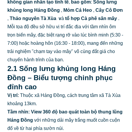
không gian nhân tạo tinh tế
,
bao gồm
:
Sống lưng
khủng long Háng Đồng
,
Mỏm Cá Heo
,
Cây Cô Đơn
,
Thảo nguyên Tà Xùa
v
à
tổ hợp Cà phê săn mây
.
Mỗi tọa độ đều sở hữu vị trí đắc địa với tầm nhìn ôm
trọn biển mây, đặc biệt rạng rỡ vào lúc bình minh (5:30 -
7:00) hoặc hoàng hôn (16:30 - 18:00), mang đến những
trải nghiệm "chạm tay vào mây" vô cùng đắt giá cho
chuyến hành trình của bạn.
2.1 Sống lưng khủng long Háng
Đồng – Biểu tượng chinh phục
đỉnh cao
Vị trí:
Thuộc xã Háng Đồng, cách trung tâm xã Tà Xùa
khoảng 13km.
Tầm nhìn:
View
360 độ bao quát toàn bộ thung lũng
Háng Đồng
với những dải mây trắng muốt cuồn cuộn
đổ về từ hai phía sườn núi.