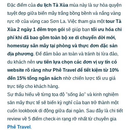
Đặc điểm của
du lịch Tà Xùa
mùa này là sự hòa quyện
tuyệt đẹp giữa biển mây trắng bồng bềnh và nắng vàng
rực rỡ của vùng cao Sơn La. Việc tham gia một
tour Tà
Xùa 2 ngày 1 đêm trọn gói
sẽ giúp bạn
tối ưu hóa chi
phí khi đã bao gồm toàn bộ xe di chuyển đời mới,
homestay săn mây tại phòng và thực đơn đặc sản
địa phương
. Để đảm bảo an toàn và tránh bị lừa đảo,
du khách nên
ưu tiên lựa chọn các đơn vị uy tín có
website rõ ràng như Phê Travel để tiết kiệm từ 10%
đến 15% tổng ngân sách
nhờ chiến lược tối ưu giá
trực tiếp cho khách hàng.
Sự thấu hiểu về từng tọa độ "sống ảo" và kinh nghiệm
săn mây thực tế sẽ biến kỳ nghỉ của bạn trở thành một
cuốn lookbook di động giữa đại ngàn. Sau đây là chi tiết
review về 5 điểm check-in rạng rỡ nhất từ chuyên gia
Phê Travel
.