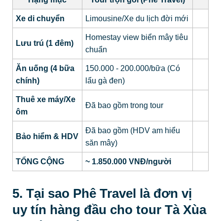
Xe di chuyển
Limousine/Xe du lịch đời mới
Homestay view biển mây tiêu
Lưu trú (1 đêm)
chuẩn
Ăn uống (4 bữa
150.000 - 200.000/bữa (Có
chính)
lẩu gà đen)
Thuê xe máy/Xe
Đã bao gồm trong tour
ôm
Đã bao gồm (HDV am hiểu
Bảo hiểm & HDV
săn mây)
TỔNG CỘNG
~ 1.850.000 VNĐ/người
5. Tại sao Phê Travel là đơn vị
uy tín hàng đầu cho tour Tà Xùa