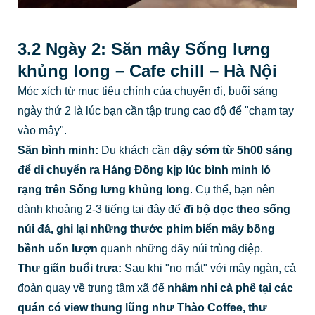
3.2 Ngày 2: Săn mây Sống lưng
khủng long – Cafe chill – Hà Nội
Móc xích từ mục tiêu chính của chuyến đi, buổi sáng
ngày thứ 2 là lúc bạn cần tập trung cao độ để "chạm tay
vào mây".
Săn bình minh:
Du khách cần
dậy sớm từ 5h00 sáng
để di chuyển ra Háng Đồng kịp lúc bình minh ló
rạng trên Sống lưng khủng long
. Cụ thể, bạn nên
dành khoảng 2-3 tiếng tại đây để
đi bộ dọc theo sống
núi đá, ghi lại những thước phim biển mây bồng
bềnh uốn lượn
quanh những dãy núi trùng điệp.
Thư giãn buổi trưa:
Sau khi "no mắt" với mây ngàn, cả
đoàn quay về trung tâm xã để
nhâm nhi cà phê tại các
quán có view thung lũng như Thào Coffee, thư