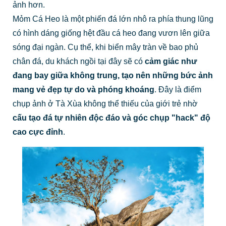
ảnh hơn.
Mỏm Cá Heo là một phiến đá lớn nhô ra phía thung lũng
có hình dáng giống hệt đầu cá heo đang vươn lên giữa
sóng đại ngàn. Cụ thể, khi biển mây tràn về bao phủ
chân đá, du khách ngồi tại đây sẽ có
cảm giác như
đang bay giữa không trung, tạo nên những bức ảnh
mang vẻ đẹp tự do và phóng khoáng
. Đây là điểm
chụp ảnh ở Tà Xùa không thể thiếu của giới trẻ nhờ
cấu tạo đá tự nhiên độc đáo và góc chụp "hack" độ
cao cực đỉnh
.