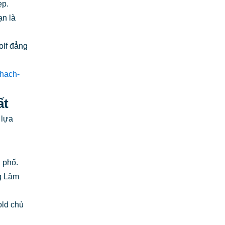
ẹp.
ạn là
olf đẳng
khach-
ất
 lựa
 phố.
ng Lâm
old chủ