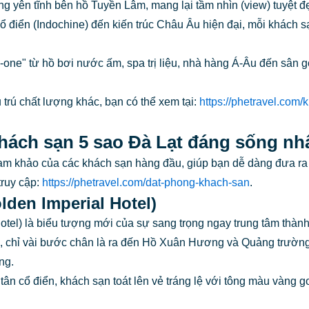
 yên tĩnh bên hồ Tuyền Lâm, mang lại tầm nhìn (view) tuyệt đ
điển (Indochine) đến kiến trúc Châu Âu hiện đại, mỗi khách s
n-one" từ hồ bơi nước ấm, spa trị liệu, nhà hàng Á-Âu đến sân g
trú chất lượng khác, bạn có thể xem tại:
https://phetravel.com/
 Khách sạn 5 sao Đà Lạt đáng sống nh
tham khảo của các khách sạn hàng đầu, giúp bạn dễ dàng đưa ra
truy cập:
https://phetravel.com/dat-phong-khach-san
.
lden Imperial Hotel)
otel) là biểu tượng mới của sự sang trọng ngay trung tâm thành
 tâm, chỉ vài bước chân là ra đến Hồ Xuân Hương và Quảng trườ
ng.
 cổ điển, khách sạn toát lên vẻ tráng lệ với tông màu vàng g