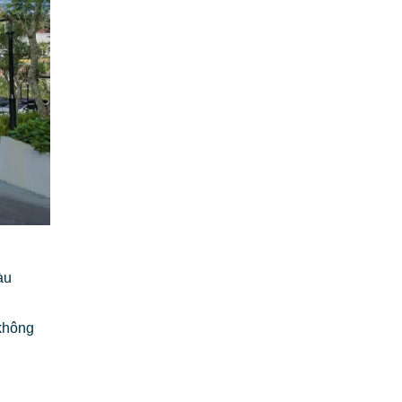
àu
không