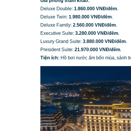
Giá phòng tham khảo:
Deluxe Double:
1.860.000 VNĐ/đêm
.
Deluxe Twin:
1.980.000 VNĐ/đêm
.
Deluxe Family:
2.560.000 VNĐ/đêm
.
Executive Suite:
3.280.000 VNĐ/đêm
.
Luxury Grand Suite:
3.880.000 VNĐ/đêm
.
President Suite:
21.970.000 VNĐ/đêm
.
Tiện ích:
Hồ bơi nước ấm bốn mùa, sảnh tiệ