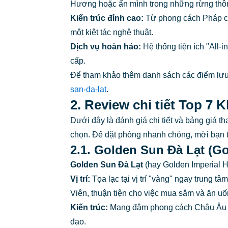
Hương hoặc ẩn mình trong những rừng thông
Kiến trúc đỉnh cao:
Từ phong cách Pháp cổ 
một kiệt tác nghệ thuật.
Dịch vụ hoàn hảo:
Hệ thống tiện ích "All-i
cấp.
Để tham khảo thêm danh sách các điểm lưu 
san-da-lat
.
2. Review chi tiết Top 7
Dưới đây là đánh giá chi tiết và bảng giá 
chọn. Để đặt phòng nhanh chóng, mời bạn 
2.1. Golden Sun Đà Lạt (Go
Golden Sun Đà Lạt
(hay Golden Imperial H
Vị trí:
Tọa lạc tại vị trí "vàng" ngay trung
Viên, thuận tiện cho việc mua sắm và ăn uố
Kiến trúc:
Mang đậm phong cách Châu Âu tân
đạo.