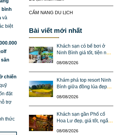
sang
n bình
CẨM NANG DU LỊCH
a
và
c biệt
Bài viết mới nhất
000.000
Khách sạn có bể bơi ở
olf
Ninh Bình giá tốt, tiện nghi
cho gia đình
 săn
08/08/2026
hờ chiến
Khám phá top resort Ninh
 quỹ
Bình giữa đồng lúa đẹp
như tranh cho kỳ nghỉ
ốn đặt
08/08/2026
lãng mạn
hỗ trợ
Khách sạn gần Phố cổ
nh thức
Hoa Lư đẹp, giá tốt, ngắm
trọn vẻ đẹp lung linh về
08/08/2026
đêm