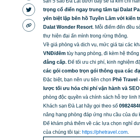
sạn 5 sao Đà Lạt dưới đây sẽ là kim chỉ nam
trọng cổ điển ngay trung tâm tại Dalat P
yên biệt lập bên hồ Tuyền Lâm với kiến 
Dalat Wonder Resort
. Mỗi điểm đến đều s
thự hiện đại ẩn mình trong rừng thông.
Về giá phòng và dịch vụ, mức giá tại các k
VNĐ/đêm
tùy hạng phòng, đi kèm hệ thống 
đẳng cấp.
Để tối ưu chi phí, kinh nghiệm đ
các gói combo trọn gói thông qua các đại
Đặc biệt, bạn nên ưu tiên chọn
Phê Travel 
lược tối ưu hóa chi phí vận hành và SEO
phòng độc quyền và chính sách hỗ trợ linh 
Khách sạn Đà Lạt hãy gọi theo số
0982484
nâng hạng phòng đáp ứng nhu cầu của du 
Để khám phá thêm về các lựa chọn nghỉ dư
của chúng tôi tại:
https://phetravel.com
.