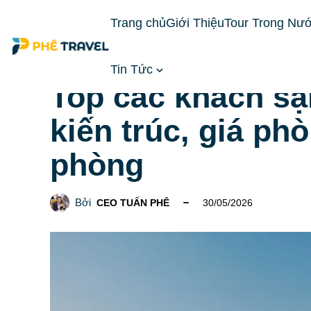
Trang chủ
Giới Thiệu
Tour Trong Nư
Tin Tức
Trang chủ
Du lịch Tây Nguyên
Du lịch Đà Lạt
Top các khách sạn
kiến trúc, giá ph
phòng
Bởi
CEO TUẤN PHÊ
30/05/2026