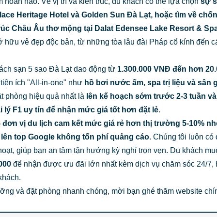
 hoàn hảo. Về vị trí và kiến trúc, du khách có thể lựa chọn
sự 
alace Heritage Hotel và Golden Sun Đà Lạt, hoặc tìm về chố
trúc Châu Âu thơ mộng tại
Dalat Edensee Lake Resort & Sp
ở hữu vẻ đẹp độc bản, từ những tòa lâu đài Pháp cổ kính đến cá
hách sạn 5 sao Đà Lạt dao động từ
1.300.000 VNĐ đến hơn 20.
tiện ích "All-in-one" như
hồ bơi nước ấm, spa trị liệu và sân g
ặt phòng hiệu quả nhất là
lên kế hoạch sớm trước 2-3 tuần và
 lý F1 uy tín để nhận mức giá tốt hơn đặt lẻ
.
- đơn vị du lịch cam kết mức giá rẻ hơn thị trường 5-10% n
 lên top Google không tốn phí quảng cáo
. Chúng tôi luôn có
hoạt, giúp bạn an tâm tận hưởng kỳ nghỉ trọn vẹn. Du khách mu
000
để nhận được ưu đãi lớn nhất kèm dịch vụ chăm sóc 24/7, 
khách.
ỡng và đặt phòng nhanh chóng, mời bạn ghé thăm website chí