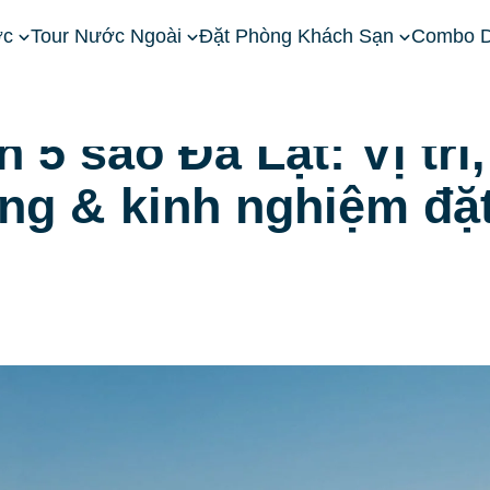
ớc
Tour Nước Ngoài
Đặt Phòng Khách Sạn
Combo D
Khách sạn Đà Lạt nổi tiếng
Top các khách sạn 5 sao Đà Lạt: Vị
 5 sao Đà Lạt: Vị trí,
òng & kinh nghiệm đặ