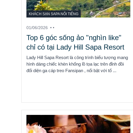
KHÁCH SẠN SAPA NỔI TIẾNG
01/06/2026
• •
Top 6 góc sống ảo "nghìn like"
chỉ có tại Lady Hill Sapa Resort
Lady Hill Sapa Resort là công trình biểu tượng mang
hình dáng chiếc khèn khổng lồ tọa lạc trên đỉnh đồi
đối diện ga cáp treo Fansipan , nổi bật với tổ ...