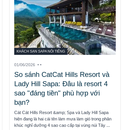
KHÁCH SẠN SAPA NỔI TIẾNG
01/06/2026
• •
So sánh CatCat Hills Resort và
Lady Hill Sapa: Đâu là resort 4
sao "đáng tiền" phù hợp với
bạn?
Cát Cát Hills Resort &amp; Spa và Lady Hill Sapa
hiện đang là hai cái tên làm mưa làm gió trong phân
khúc nghỉ dưỡng 4 sao cao cấp tại vùng núi Tây ...