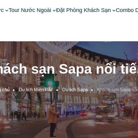
ớc
Tour Nước Ngoài
Đặt Phòng Khách Sạn
Combo D
ách sạn Sapa nổi ti
g chủ
Du lịch Miền Bắc
Du lịch Sapa
Khách sạn Sapa nổi 