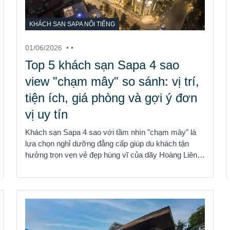
KHÁCH SẠN SAPA NỔI TIẾNG
01/06/2026
• •
Top 5 khách sạn Sapa 4 sao
view "chạm mây" so sánh: vị trí,
tiện ích, giá phòng và gợi ý đơn
vị uy tín
Khách sạn Sapa 4 sao với tầm nhìn "chạm mây" là
lựa chọn nghỉ dưỡng đẳng cấp giúp du khách tận
hưởng trọn vẹn vẻ đẹp hùng vĩ của dãy Hoàng Liên
Sơn và ...