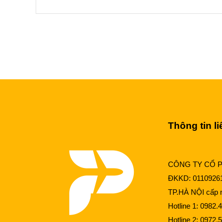
sương ...
Thông tin li
CÔNG TY CỔ 
ĐKKD: 0110926
TP.HÀ NỘI cấp n
Hotline 1:
0982.4
Hotline 2:
0972.5