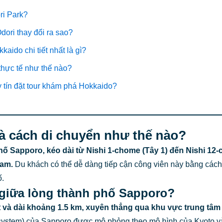
ri Park?
dori thay đổi ra sao?
aido chi tiết nhất là gì?
thực tế như thế nào?
y tín đặt tour khám phá Hokkaido?
 và cách di chuyển như thế nào?
ố Sapporo, kéo dài từ Nishi 1-chome (Tây 1) đến Nishi 12-c
Nam.
Du khách có thể dễ dàng tiếp cận công viên này bằng cách 
ố.
 giữa lòng thành phố Sapporo?
ét và dài khoảng 1.5 km, xuyên thẳng qua khu vực trung tâ
id system) của Sapporo được mô phỏng theo mô hình của Kyoto 