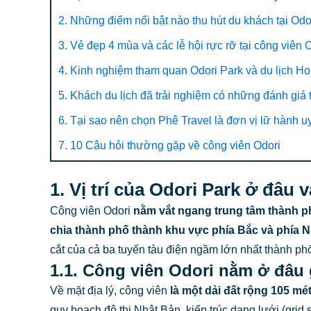
2. Những điểm nổi bật nào thu hút du khách tại Odo
3. Vẻ đẹp 4 mùa và các lễ hội rực rỡ tại công viên O
4. Kinh nghiệm tham quan Odori Park và du lịch Hokk
5. Khách du lịch đã trải nghiệm có những đánh giá 
6. Tại sao nên chọn Phê Travel là đơn vị lữ hành u
7. 10 Câu hỏi thường gặp về công viên Odori
1. Vị trí của Odori Park ở đâu
Công viên Odori
nằm vắt ngang trung tâm thành ph
chia thành phố thành khu vực phía Bắc và phía 
cắt của cả ba tuyến tàu điện ngầm lớn nhất thành ph
1.1. Công viên Odori nằm ở đâu
Về mặt địa lý, công viên
là một dải đất rộng 105 m
quy hoạch đô thị Nhật Bản, kiến trúc dạng lưới (gr