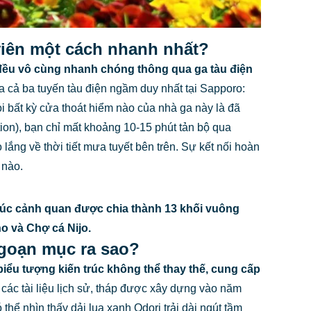
viên một cách nhanh nhất?
 đều vô cùng nhanh chóng thông qua ga tàu điện
a cả ba tuyến tàu điện ngầm duy nhất tại Sapporo:
bất kỳ cửa thoát hiểm nào của nhà ga này là đã
ion), bạn chỉ mất khoảng 10-15 phút tản bộ qua
ng về thời tiết mưa tuyết bên trên. Sự kết nối hoàn
 nào.
rúc cảnh quan được chia thành 13 khối vuông
no và Chợ cá Nijo.
ngoạn mục ra sao?
biểu tượng kiến trúc không thể thay thế, cung cấp
các tài liệu lịch sử, tháp được xây dựng vào năm
thể nhìn thấy dải lụa xanh Odori trải dài ngút tầm