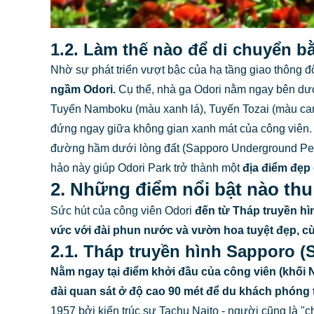
1.2. Làm thế nào để di chuyển 
Nhờ sự phát triển vượt bậc của hạ tầng giao thông đô 
ngầm Odori.
Cụ thể, nhà ga Odori nằm ngay bên dưới
Tuyến Namboku (màu xanh lá), Tuyến Tozai (màu cam
đứng ngay giữa không gian xanh mát của công viên. N
đường hầm dưới lòng đất (Sapporo Underground Pedes
hảo này giúp Odori Park trở thành một
địa điểm đẹp
2. Những điểm nổi bật nào thu
Sức hút của công viên Odori
đến từ Tháp truyền hì
vức với đài phun nước và vườn hoa tuyệt đẹp, cùng
2.1. Tháp truyền hình Sapporo 
Nằm ngay tại điểm khởi đầu của công viên (khối N
đài quan sát ở độ cao 90 mét để du khách phóng 
1957 bởi kiến trúc sư Tachu Naito - người cũng là "c