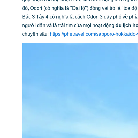
đó, Odori (có nghĩa là "Đại lộ") đóng vai trò là "tọa
Bắc 3 Tây 4 có nghĩa là cách Odori 3 dãy phố về phía 
người dân và là trái tim của mọi hoạt động
du lịch h
chuyên sâu:
https://phetravel.com/sapporo-hokkaido-