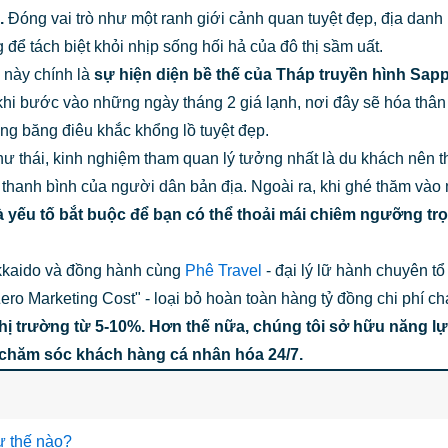
.
Đóng vai trò như một ranh giới cảnh quan tuyệt đẹp, địa danh
để tách biệt khỏi nhịp sống hối hả của đô thị sầm uất.
 này chính là
sự hiện diện bề thế của Tháp truyền hình Sa
khi bước vào những ngày tháng 2 giá lạnh, nơi đây sẽ hóa thân 
ng băng điêu khắc khổng lồ tuyệt đẹp.
ư thái, kinh nghiệm tham quan lý tưởng nhất là du khách nên t
hanh bình của người dân bản địa. Ngoài ra, khi ghé thăm vào
là yếu tố bắt buộc để bạn có thể thoải mái chiêm ngưỡng t
okkaido và đồng hành cùng
Phê Travel
- đại lý lữ hành chuyên t
ro Marketing Cost" - loại bỏ hoàn toàn hàng tỷ đồng chi phí c
thị trường từ 5-10%. Hơn thế nữa, chúng tôi sở hữu năng l
 chăm sóc khách hàng cá nhân hóa 24/7.
hư thế nào?