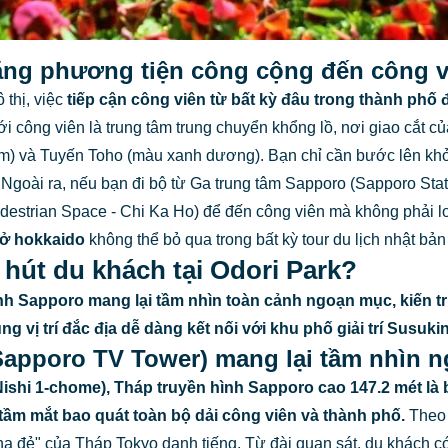
bằng phương tiện công cộng đến công 
thị, việc
tiếp cận công viên từ bất kỳ đâu trong thành phố
 công viên là trung tâm trung chuyển khổng lồ, nơi giao cắt củ
) và Tuyến Toho (màu xanh dương). Bạn chỉ cần bước lên khỏi 
goài ra, nếu bạn đi bộ từ Ga trung tâm Sapporo (Sapporo Stat
trian Space - Chi Ka Ho) để đến công viên mà không phải lo lắ
 ở hokkaido
không thể bỏ qua trong bất kỳ tour du lịch nhật bản
 hút du khách tại Odori Park?
nh Sapporo mang lại tầm nhìn toàn cảnh ngoạn mục, kiến t
 vị trí đắc địa dễ dàng kết nối với khu phố giải trí Susuki
(Sapporo TV Tower) mang lại tầm nhìn 
ishi 1-chome), Tháp truyền hình Sapporo cao 147.2 mét là 
tầm mắt bao quát toàn bộ dải công viên và thành phố.
Theo 
ha đẻ" của Tháp Tokyo danh tiếng. Từ đài quan sát, du khách có 