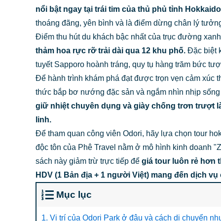
nổi bật ngay tại trái tim của thủ phủ tỉnh Hokkaido
thoáng đãng, yên bình và là điểm dừng chân lý tưởng 
Điểm thu hút du khách bậc nhất của trục đường xanh
thảm hoa rực rỡ trải dài qua 12 khu phố.
Đặc biệt 
tuyết Sapporo hoành tráng, quy tụ hàng trăm bức tượ
Để hành trình khám phá đạt được trọn vẹn cảm xúc th
thức bắp bơ nướng đặc sản và ngắm nhìn nhịp sống t
giữ nhiệt chuyên dụng và giày chống trơn trượt 
linh.
Để tham quan công viên Odori, hãy lựa chọn tour h
độc tôn của Phê Travel nằm ở mô hình kinh doanh "Ze
sách này giảm trừ trực tiếp để
giá tour luôn rẻ hơn 
HDV (1 Bản địa + 1 người Việt) mang đến dịch vụ
Mục lục
1. Vị trí của Odori Park ở đâu và cách di chuyển n