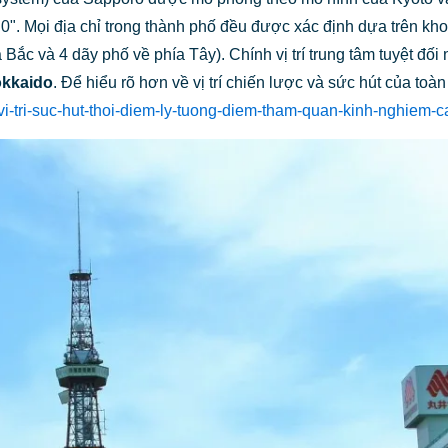
 độ 0". Mọi địa chỉ trong thành phố đều được xác định dựa trên k
Bắc và 4 dãy phố về phía Tây). Chính vị trí trung tâm tuyệt đối
okkaido
. Để hiểu rõ hơn về vị trí chiến lược và sức hút của toà
vi-tri-suc-hut-thoi-diem-ly-tuong-diem-tham-quan-kinh-nghiem-c