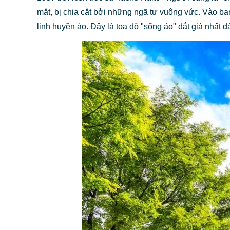
mắt, bị chia cắt bởi những ngã tư vuông vức. Vào b
linh huyền ảo. Đây là tọa độ "sống ảo" đắt giá nhất d