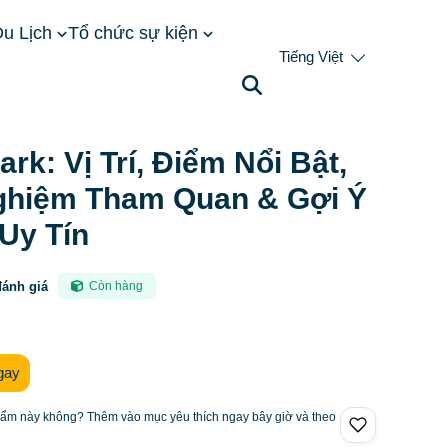
u Lịch
Tổ chức sự kiện
Tiếng Việt
Tham Quan & Gợi Ý Đơn Vị Uy Tín
ark: Vị Trí, Điểm Nổi Bật,
ghiệm Tham Quan & Gợi Ý
Uy Tín
đánh giá
Còn hàng
gay
hẩm này không? Thêm vào mục yêu thích ngay bây giờ và theo