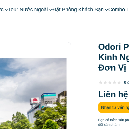
ớc
Tour Nước Ngoài
Đặt Phòng Khách Sạn
Combo D
Tour Hokkaido
Odori Park: Vị Trí, Điểm Nổi Bật, Kinh Nghiệm 
Odori P
Kinh N
Đơn Vị 
0 
Liên hệ
Nhận tư vấn n
Bạn có thích sản p
dõi sản phẩm.