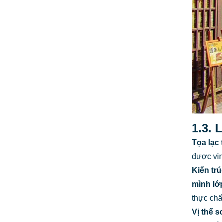
1.3. 
Tọa lạc 
được vi
Kiến tr
mình l
thực chấ
Vị thế s