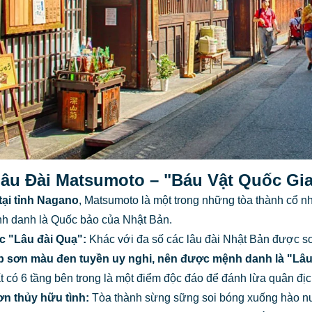
Lâu Đài Matsumoto – "Báu Vật Quốc Gi
tại tỉnh Nagano
, Matsumoto là một trong những tòa thành cổ nh
nh danh là Quốc bảo của Nhật Bản.
úc "Lâu đài Quạ":
Khác với đa số các lâu đài Nhật Bản được s
ớp sơn
màu đen tuyền uy nghi
, nên được mệnh danh là "Lâu
t có 6 tầng bên trong là một điểm độc đáo để đánh lừa quân địc
ơn thủy hữu tình:
Tòa thành sừng sững soi bóng xuống hào nướ