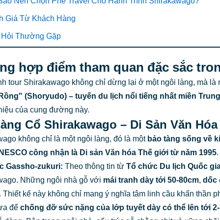
 Sao Nên Chọn Phê Travel Cho Hành Trình Shirakawago?
h Giá Từ Khách Hàng
u Hỏi Thường Gặp
ổng hợp điểm tham quan đặc sắc tron
nh tour Shirakawago không chỉ dừng lại ở một ngôi làng, mà là
ồng" (Shoryudo) – tuyến du lịch nổi tiếng nhất miền Trun
hiệu của cung đường này.
 Làng Cổ Shirakawago – Di Sản Văn Hóa
ago không chỉ là một ngôi làng, đó là một
bảo tàng sống về k
ESCO công nhận là Di sản Văn hóa Thế giới từ năm 1995
.
úc Gassho-zukuri:
Theo thông tin từ
Tổ chức Du lịch Quốc gi
wago. Những ngôi nhà gỗ với
mái tranh dày tới 50-80cm
,
dốc 
. Thiết kế này không chỉ mang ý nghĩa tâm linh cầu khấn thần ph
ưa để
chống đỡ sức nặng của lớp tuyết dày có thể lên tới 2