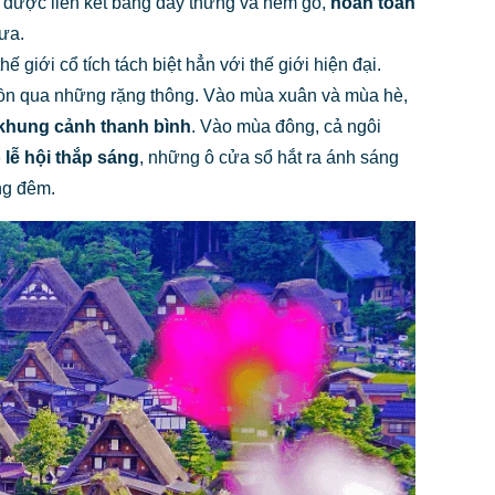
i được liên kết bằng dây thừng và nêm gỗ,
hoàn toàn
xưa.
 giới cổ tích tách biệt hẳn với thế giới hiện đại.
ó luồn qua những rặng thông. Vào mùa xuân và mùa hè,
 khung cảnh thanh bình
. Vào mùa đông, cả ngôi
ó
lễ hội thắp sáng
, những ô cửa sổ hắt ra ánh sáng
ng đêm.