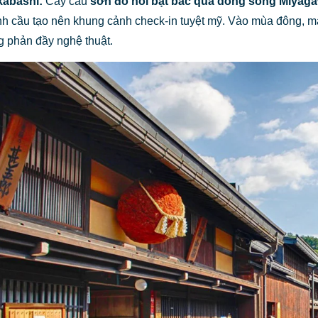
abashi:
Cây cầu
sơn đỏ nổi bật bắc qua dòng sông Miyaga
nh cầu tạo nên khung cảnh check-in tuyệt mỹ. Vào mùa đông, mà
 phản đầy nghệ thuật.