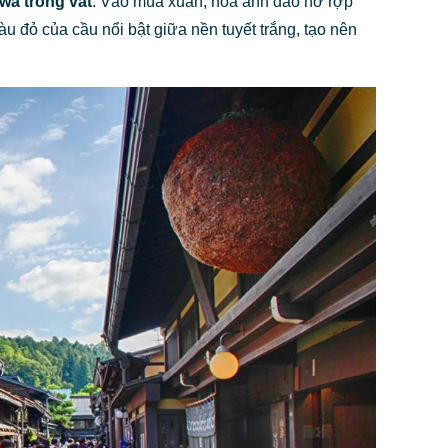
wa trong vắt
. Vào mùa xuân, hoa anh đào nở rợp
u đỏ của cầu nổi bật giữa nền tuyết trắng, tạo nên