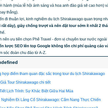
i hành (mùa lễ hội ánh sáng và hoa anh đào giá sẽ cao hơn) 
 bay thẳng).
n đi thuận lợi, kinh nghiệm du lịch Shirakawago quan trọng nh
i rất dày), giày chống trượt và nên đặt tour sớm ít nhất 2 t
chế.
 nên ưu tiên chọn Phê Travel - đơn vị chuyên tour nước ngoài
ến lược SEO lên top Google không tốn chi phí quảng cáo và
m sóc đoàn chu đáo từ A-Z.
ndefined
g hợp điểm tham quan đặc sắc trong tour du lịch Shirakawago
 Giá Tour Shirakawago chi tiết
 Tiết Lịch Trình: Sự Khác Biệt Giữa Hai Mùa
h Nghiệm Đi Làng Cổ Shirakawago: Cẩm Nang Thực Chiến