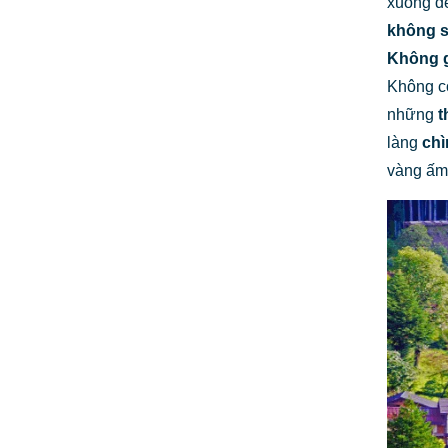
xuống dễ
không s
Không g
Không có
những
t
làng
chì
vàng ấm 