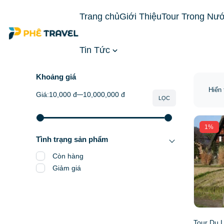
Trang chủ
Giới Thiệu
Tour Trong Nư
Tin Tức
Trang chủ
Tour Nước Ngoài
Tour Nhật Bản
Khoảng giá
Hiển 
Giá:
10,000 đ
10,000,000 đ
LỌC
1%
Tình trạng sản phẩm
Còn hàng
Giảm giá
Tour Du 