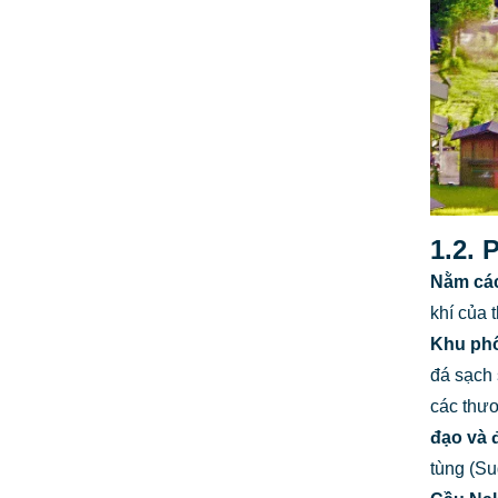
1.2.
Nằm các
khí của 
Khu phố
đá sạch 
các thươ
đạo
và 
tùng (Su