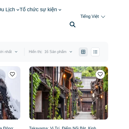
u Lịch
Tổ chức sự kiện
Tiếng Việt
ới nhất
Hiển thị:
16 Sản phẩm
a Đông:
Takayama: Vị Trí, Điểm Nổi Bật, Kinh