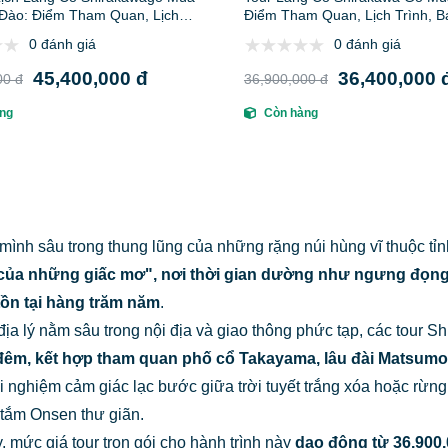
Đào: Điểm Tham Quan, Lịch
Điểm Tham Quan, Lịch Trình, B
o Giá, Lưu Ý Và Đại Lý Uy Tín
Kinh Nghiệm Và Đại Lý Uy Tín
0 đánh giá
0 đánh giá
45,400,000 đ
36,400,000 
00 đ
36,900,000 đ
ng
Còn hàng
ình sâu trong thung lũng của những rặng núi hùng vĩ thuộc tỉ
ủa những giấc mơ", nơi thời gian dường như ngưng đọng 
tồn tại hàng trăm năm
.
í địa lý nằm sâu trong nội địa và giao thông phức tạp, các tour 
đêm, kết hợp tham quan phố cổ Takayama, lâu đài Matsum
i nghiệm cảm giác lạc bước giữa trời tuyết trắng xóa hoặc rừn
tắm Onsen thư giãn.
, mức giá tour trọn gói cho hành trình này
dao động từ 36.900