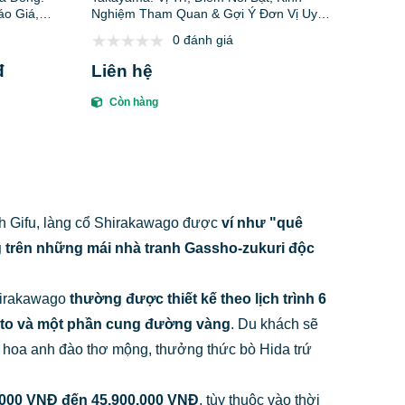
áo Giá,
Nghiệm Tham Quan & Gợi Ý Đơn Vị Uy
Tín
0 đánh giá
đ
Liên hệ
Còn hàng
nh Gifu, làng cổ Shirakawago được
ví như "quê
trên những mái nhà tranh Gassho-zukuri độc
Shirakawago
thường được thiết kế theo lịch trình 6
oto và một phần cung đường vàng
. Du khách sẽ
g hoa anh đào thơ mộng, thưởng thức bò Hida trứ
.000 VNĐ đến 45.900.000 VNĐ
, tùy thuộc vào thời