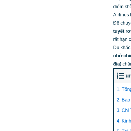
điểm khở
Airlines
Để chuyế
tuyết rơ
rất hạn 
Du khách
nhờ chi
địa)
chă
u
1. Tổn
2. Báo
3. Chi
4. Kin