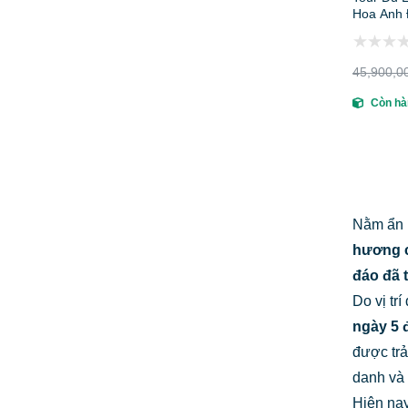
Hoa Anh 
Trình, Bá
45,900,0
Còn hà
Nằm ẩn m
hương c
đáo đã 
Do vị tr
ngày 5 
được trả
danh và 
Hiện nay