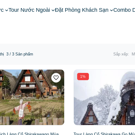
ớc
Tour Nước Ngoài
Đặt Phòng Khách Sạn
Combo D
Tour Shirakawago
thị
3
/ 3 Sản phẩm
Sắp xếp:
M
1%
Lịch Làng Cổ Shirakawago Mùa
Tour Làng Cổ Shirakawa Go Mù