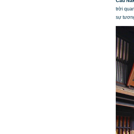
Cầu Nak
trời qua
sự tương