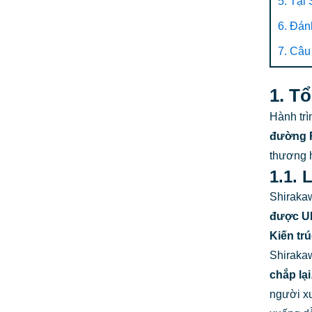
5. Tại
6. Đán
7. Câ
1. T
Hành trì
đường R
thương 
1.1.
Shirakaw
được UN
Kiến tr
Shiraka
chắp lại
người x