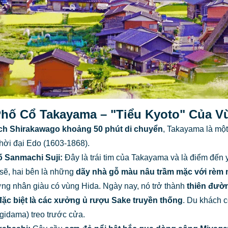
 Phố Cổ Takayama – "Tiểu Kyoto" Của V
h Shirakawago khoảng 50 phút di chuyển
, Takayama là một
thời đại Edo (1603-1868).
 Sanmachi Suji:
Đây là trái tim của Takayama và là điểm đến
sẽ, hai bên là những
dãy nhà gỗ màu nâu trầm mặc với rèm n
ng nhân giàu có vùng Hida. Ngày nay, nó trở thành
thiên đườ
đặc biệt là các
xưởng ủ rượu Sake truyền thống
. Du khách c
gidama) treo trước cửa.