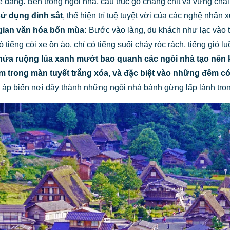
 dàng. Bên trong ngôi nhà, cấu trúc gỗ chằng chịt và vững chã
ử dụng đinh sắt
, thể hiện trí tuệ tuyệt vời của các nghệ nhân 
ian văn hóa bốn mùa:
Bước vào làng, du khách như lạc vào thế
 tiếng còi xe ồn ào, chỉ có tiếng suối chảy róc rách, tiếng gi
hửa ruộng lúa xanh mướt bao quanh các ngôi nhà tạo nên
m trong
màn tuyết trắng xóa
, và đặc biệt vào những đêm c
áp biến nơi đây thành những ngôi nhà bánh gừng lấp lánh tro