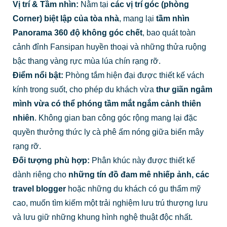
Vị trí & Tầm nhìn:
Nằm tại
các vị trí góc (phòng
Corner) biệt lập của tòa nhà
, mang lại
tầm nhìn
Panorama 360 độ không góc chết
, bao quát toàn
cảnh đỉnh Fansipan huyền thoại và những thửa ruộng
bậc thang vàng rực mùa lúa chín rạng rỡ.
Điểm nổi bật:
Phòng tắm hiện đại được thiết kế vách
kính trong suốt, cho phép du khách vừa
thư giãn ngâm
mình vừa có thể phóng tầm mắt ngắm cảnh thiên
nhiên
. Không gian ban công góc rộng mang lại đặc
quyền thưởng thức ly cà phê ấm nóng giữa biển mây
rạng rỡ.
Đối tượng phù hợp:
Phân khúc này được thiết kế
dành riêng cho
những tín đồ đam mê nhiếp ảnh, các
travel blogger
hoặc những du khách có gu thẩm mỹ
cao, muốn tìm kiếm một trải nghiệm lưu trú thượng lưu
và lưu giữ những khung hình nghệ thuật độc nhất.