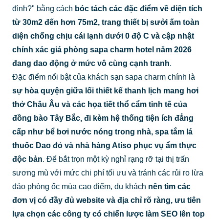
đình?" bằng cách
bóc tách các đặc điểm về diện tích
từ 30m2 đến hơn 75m2, trang thiết bị sưởi ấm toàn
diện chống chịu cái lạnh dưới 0 độ C và cập nhật
chính xác giá phòng sapa charm hotel năm 2026
đang dao động ở mức vô cùng cạnh tranh
.
Đặc điểm nổi bật của khách sạn sapa charm chính là
sự hòa quyện giữa lối thiết kế thanh lịch mang hơi
thở Châu Âu và các họa tiết thổ cẩm tinh tế của
đồng bào Tây Bắc, đi kèm hệ thống tiện ích đẳng
cấp như bể bơi nước nóng trong nhà, spa tắm lá
thuốc Dao đỏ và nhà hàng Atiso phục vụ ẩm thực
độc bản
. Để bắt trọn một kỳ nghỉ rạng rỡ tại thị trấn
sương mù với mức chi phí tối ưu và tránh các rủi ro lừa
đảo phòng ốc mùa cao điểm, du khách
nên tìm các
đơn vị có đầy đủ website và địa chỉ rõ ràng, ưu tiên
lựa chọn các công ty có chiến lược làm SEO lên top