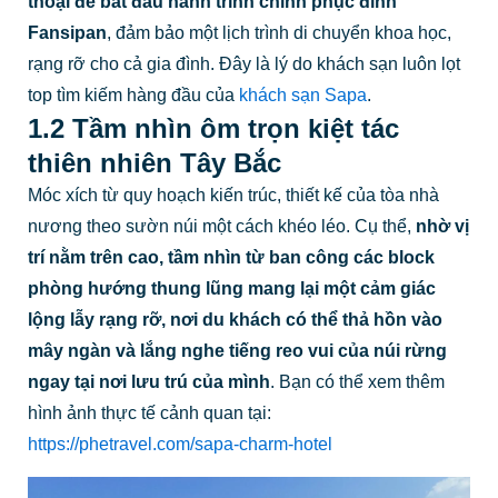
thoại để bắt đầu hành trình chinh phục đỉnh
Fansipan
, đảm bảo một lịch trình di chuyển khoa học,
rạng rỡ cho cả gia đình. Đây là lý do khách sạn luôn lọt
top tìm kiếm hàng đầu của
khách sạn Sapa
.
1.2 Tầm nhìn ôm trọn kiệt tác
thiên nhiên Tây Bắc
Móc xích từ quy hoạch kiến trúc, thiết kế của tòa nhà
nương theo sườn núi một cách khéo léo. Cụ thể,
nhờ vị
trí nằm trên cao, tầm nhìn từ ban công các block
phòng hướng thung lũng mang lại một cảm giác
lộng lẫy rạng rỡ, nơi du khách có thể thả hồn vào
mây ngàn và lắng nghe tiếng reo vui của núi rừng
ngay tại nơi lưu trú của mình
. Bạn có thể xem thêm
hình ảnh thực tế cảnh quan tại:
https://phetravel.com/sapa-charm-hotel