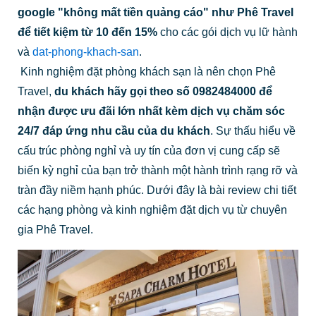
google "không mất tiền quảng cáo" như Phê Travel
để tiết kiệm từ 10 đến 15%
cho các gói dịch vụ lữ hành
và
dat-phong-khach-san
.
Kinh nghiệm đặt phòng khách sạn là nên chọn Phê
Travel,
du khách hãy gọi theo số 0982484000 để
nhận được ưu đãi lớn nhất kèm dịch vụ chăm sóc
24/7 đáp ứng nhu cầu của du khách
.
Sự thấu hiểu về
cấu trúc phòng nghỉ và uy tín của đơn vị cung cấp sẽ
biến kỳ nghỉ của bạn trở thành một hành trình rạng rỡ và
tràn đầy niềm hạnh phúc. Dưới đây là bài review chi tiết
các hạng phòng và kinh nghiệm đặt dịch vụ từ chuyên
gia Phê Travel.