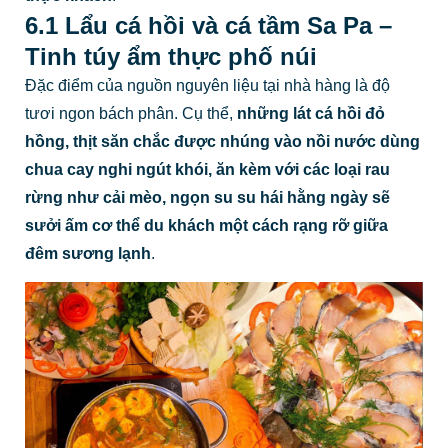
6.1 Lẩu cá hồi và cá tầm Sa Pa –
Tinh túy ẩm thực phố núi
Đặc điểm của nguồn nguyên liệu tại nhà hàng là độ
tươi ngon bách phân. Cụ thể,
những lát cá hồi đỏ
hồng, thịt săn chắc được nhúng vào nồi nước dùng
chua cay nghi ngút khói, ăn kèm với các loại rau
rừng như cải mèo, ngọn su su hái hằng ngày sẽ
sưởi ấm cơ thể du khách một cách rạng rỡ giữa
đêm sương lạnh
.