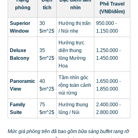
Phê Travel
phòng
tích
nhìn
(VNĐ/đêm)
Superior
30
Hướng thị trấn
950.000 -
Window
$m^2$
/ Núi nhẹ
1.150.000
Hướng trực
Deluxe
35
diện thung
1.250.000 -
Balcony
$m^2$
lũng Mường
1.450.000
Hoa
Tầm nhìn góc
Panoramic
40
1.650.000 -
rộng toàn cảnh
View
$m^2$
1.850.000
núi rừng
Family
75
Hướng thung
2.400.000 -
Suite
$m^2$
lũng / Núi
2.800.000
Mức giá phòng trên đã bao gồm bữa sáng buffet rạng rỡ