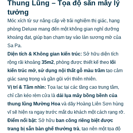
Thung Lũng – Tọa độ săn mây lý
tưởng
Móc xích từ sự nâng cấp về trải nghiệm thị giác, hạng
phòng Deluxe mang đến một không gian nghỉ dưỡng
khoáng đạt, giúp bạn chạm tay vào làn sương mờ của
Sa Pa.
Diện tích & Không gian kiến trúc:
Sở hữu diện tích
rộng rãi khoảng
35m2
, phòng được thiết kế theo
lối
kiến trúc mở, sử dụng nội thất gỗ màu trầm
tạo cảm
giác sang trọng và gần gũi với thiên nhiên.
Vị trí & Tầm nhìn:
Tọa lạc tại các tầng cao trung tâm,
chỉ cần kéo rèm cửa là
dải lụa mây bồng bềnh của
thung lũng Mường Hoa
và dãy Hoàng Liên Sơn hùng
vĩ sẽ hiện ra ngay trước mắt du khách một cách rạng rỡ.
Điểm nổi bật:
Sở hữu
ban công riêng biệt được
trang bị sẵn bàn ghế thưởng trà
, tạo nên một tọa độ