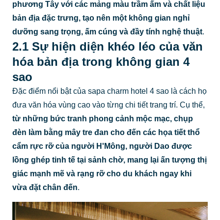
phương Tây với các mảng màu trầm ấm và chất liệu
bản địa đặc trưng, tạo nên một không gian nghỉ
dưỡng sang trọng, ấm cúng và đầy tính nghệ thuật
.
2.1 Sự hiện diện khéo léo của văn
hóa bản địa trong không gian 4
sao
Đặc điểm nổi bật của sapa charm hotel 4 sao là cách họ
đưa văn hóa vùng cao vào từng chi tiết trang trí. Cụ thể,
từ những bức tranh phong cảnh mộc mạc, chụp
đèn làm bằng mây tre đan cho đến các họa tiết thổ
cẩm rực rỡ của người H'Mông, người Dao được
lồng ghép tinh tế tại sảnh chờ, mang lại ấn tượng thị
giác mạnh mẽ và rạng rỡ cho du khách ngay khi
vừa đặt chân đến
.