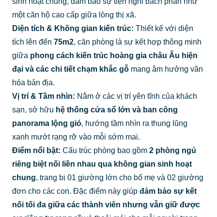
sinh hoạt chung, đảm bảo sự tiện nghi bách phân như
một căn hộ cao cấp giữa lòng thị xã.
Diện tích & Không gian kiến trúc:
Thiết kế với diện
tích lên đến
75m2
, căn phòng là sự kết hợp thông minh
giữa
phong cách kiến trúc hoàng gia châu Âu hiện
đại và các chi tiết chạm khắc gỗ
mang âm hưởng văn
hóa bản địa.
Vị trí & Tầm nhìn:
Nằm ở các vị trí yên tĩnh của khách
sạn, sở hữu
hệ thống cửa sổ lớn và ban công
panorama lộng gió
, hướng tầm nhìn ra thung lũng
xanh mướt rạng rỡ vào mỗi sớm mai.
Điểm nổi bật:
Cấu trúc phòng bao gồm
2 phòng ngủ
riêng biệt nối liền nhau qua không gian sinh hoạt
chung
, trang bị 01 giường lớn cho bố mẹ và 02 giường
đơn cho các con. Đặc điểm này giúp
đảm bảo sự kết
nối tối đa giữa các thành viên nhưng vẫn giữ được