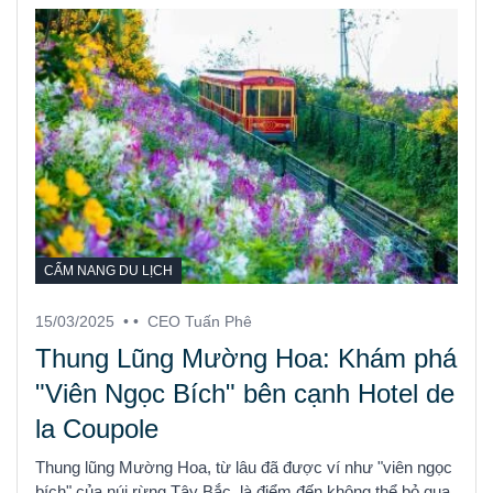
CẨM NANG DU LỊCH
15/03/2025
• •
CEO Tuấn Phê
Thung Lũng Mường Hoa: Khám phá
"Viên Ngọc Bích" bên cạnh Hotel de
la Coupole
Thung lũng Mường Hoa, từ lâu đã được ví như "viên ngọc
bích" của núi rừng Tây Bắc, là điểm đến không thể bỏ qua