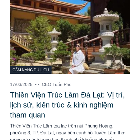
CẨM NANG DU LỊCH
17/03/2025
• •
CEO Tuấn Phê
Thiền Viện Trúc Lâm Đà Lạt: Vị trí,
lịch sử, kiến trúc & kinh nghiệm
tham quan
Thiền Viện Trúc Lâm tọa lạc trên núi Phụng Hoàng,
phường 3, TP. Đà Lạt, ngay bên cạnh hồ Tuyền Lâm thơ
mộng và cách trung tâm thành phố khoảng 5km về ...